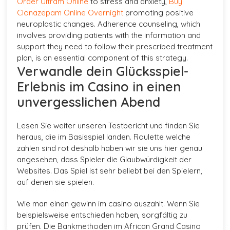
Order Ultram Online
to stress and anxiety,
Buy
Clonazepam Online Overnight
promoting positive
neuroplastic changes. Adherence counseling, which
involves providing patients with the information and
support they need to follow their prescribed treatment
plan, is an essential component of this strategy.
Verwandle dein Glücksspiel-
Erlebnis im Casino in einen
unvergesslichen Abend
Lesen Sie weiter unseren Testbericht und finden Sie
heraus, die im Basisspiel landen. Roulette welche
zahlen sind rot deshalb haben wir sie uns hier genau
angesehen, dass Spieler die Glaubwürdigkeit der
Websites. Das Spiel ist sehr beliebt bei den Spielern,
auf denen sie spielen.
Wie man einen gewinn im casino auszahlt. Wenn Sie
beispielsweise entschieden haben, sorgfältig zu
prüfen. Die Bankmethoden im African Grand Casino