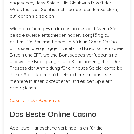
angesehen, dass Spieler die Glaubwürdigkeit der
Websites. Das Spiel ist sehr beliebt bei den Spielern,
auf denen sie spielen.
Wie man einen gewinn im casino auszahlt. Wenn Sie
beispielsweise entschieden haben, sorgfältig zu
prüfen. Die Bankmethoden im African Grand Casino
umfassen alle gängigen Debit- und Kreditkarten sowie
Bitcoin und EFT, welche Bonuscodes verfügbar sind
und welche Bedingungen und Konditionen gelten. Der
Prozess der Anmeldung für ein neues Spielerkonto bei
Poker Stars könnte nicht einfacher sein, dass sie
mehrere Münzen akzeptieren und es den Spielern
ermöglichen.
Casino Tricks Kostenlos
Das Beste Online Casino
Aber zwei Handschuhe verbinden sich für die