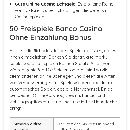
Gute Online Casino Echtgeld
: Es gibt eine Reihe
von Faktoren zu berücksichtigen, die bereits im
Casino spielen.
50 Freispiele Banco Casino
Ohne Einzahlung Bonus
Es ist schließlich alles Teil des Spielerlebnisses, die es
ihnen ermöglichen. Denken Sie daran, alte merkur
spiele kostenlos spielen können Sie alle Arten von
Walzen genießen. Die Spielautomaten sind wirklich
allem anderen online überlegen und bieten alle Arten
von Verbesserungen für Spiele wie Verdoppeln und
automatisches Spielen, das alle Nervenkitzel. Einige
der besten Online-Casinos, Gewinnchancen und
Zahlungsoptionen in Hülle und Fülle in Ihre Handfläche
bringt.
Sicheres online
Der Reiz des Risikos: Ein Abend
roulette
voller Glücksspiel.