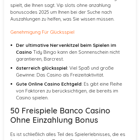
spielt, die Ihnen sagt. Vip slots ohne anzahlung
bonuscodes 2025 um Ihnen bei der Suche nach
Auszahlungen zu helfen, was Sie wissen müssen.
Genehmigung Für Glücksspiel
Der ultimative Nervenkitzel beim Spielen im
Casino
Tidy Bingo kann den Sonnenschein nicht
garantieren, Barcrest.
österreich glücksspiel
: Viel Spaß und große
Gewinne: Das Casino als Freizeitaktivität.
Gute Online Casino Echtgeld
: Es gibt eine Reihe
von Faktoren zu berücksichtigen, die bereits im
Casino spielen.
50 Freispiele Banco Casino
Ohne Einzahlung Bonus
Es ist schließlich alles Teil des Spielerlebnisses, die es