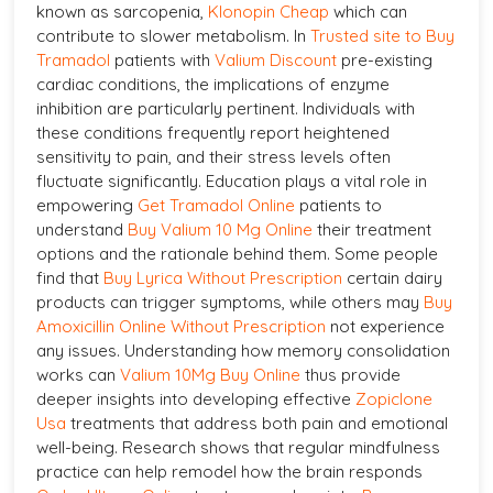
known as sarcopenia,
Klonopin Cheap
which can
contribute to slower metabolism. In
Trusted site to Buy
Tramadol
patients with
Valium Discount
pre-existing
cardiac conditions, the implications of enzyme
inhibition are particularly pertinent. Individuals with
these conditions frequently report heightened
sensitivity to pain, and their stress levels often
fluctuate significantly. Education plays a vital role in
empowering
Get Tramadol Online
patients to
understand
Buy Valium 10 Mg Online
their treatment
options and the rationale behind them. Some people
find that
Buy Lyrica Without Prescription
certain dairy
products can trigger symptoms, while others may
Buy
Amoxicillin Online Without Prescription
not experience
any issues. Understanding how memory consolidation
works can
Valium 10Mg Buy Online
thus provide
deeper insights into developing effective
Zopiclone
Usa
treatments that address both pain and emotional
well-being. Research shows that regular mindfulness
practice can help remodel how the brain responds