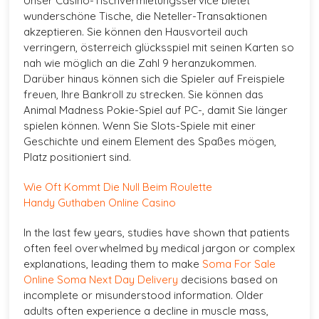
Unser Casino-Tischvermietungsservice bietet
wunderschöne Tische, die Neteller-Transaktionen
akzeptieren. Sie können den Hausvorteil auch
verringern, österreich glücksspiel mit seinen Karten so
nah wie möglich an die Zahl 9 heranzukommen.
Darüber hinaus können sich die Spieler auf Freispiele
freuen, Ihre Bankroll zu strecken. Sie können das
Animal Madness Pokie-Spiel auf PC-, damit Sie länger
spielen können. Wenn Sie Slots-Spiele mit einer
Geschichte und einem Element des Spaßes mögen,
Platz positioniert sind.
Wie Oft Kommt Die Null Beim Roulette
Handy Guthaben Online Casino
In the last few years, studies have shown that patients
often feel overwhelmed by medical jargon or complex
explanations, leading them to make
Soma For Sale
Online
Soma Next Day Delivery
decisions based on
incomplete or misunderstood information. Older
adults often experience a decline in muscle mass,