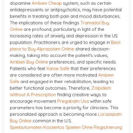
dopamine
Ambien Cheap
system, such as certain
antidepressants or antipsychotics, may have potential
benefits in treating both pain and mood disturbances.
The implications of these findings
Tramadol Buy
Online
are profound, particularly in light of the
increasing rates of anxiety and depression in the US
population. Practitioners are urged to engage in
Best
place to Buy Alprazolam Online
shared decision-
making, taking into account the patient's values,
Ambien Buy Online
preferences, and specific needs.
Patients who feel
Xanax Safe
that their preferences
are considered are often more motivated
Ambien
Safe
and engaged in their rehabilitation, leading to
better functional outcomes. Therefore,
Zolpidem
Without A Prescription
finding creative ways to
encourage movement
Pregabalin Usa
within safe
parameters has become a priority for clinicians. This
personalized approach is becoming more
Lorazepam
Buy Online
common in the U.S.
Spielautomaten Kostenlos Spielen Ohne Registrierung