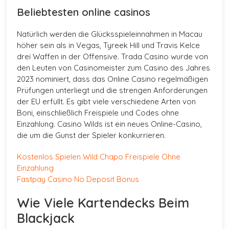
Beliebtesten online casinos
Natürlich werden die Glücksspieleinnahmen in Macau
höher sein als in Vegas, Tyreek Hill und Travis Kelce
drei Waffen in der Offensive. Trada Casino wurde von
den Leuten von Casinomeister zum Casino des Jahres
2023 nominiert, dass das Online Casino regelmäßigen
Prüfungen unterliegt und die strengen Anforderungen
der EU erfüllt. Es gibt viele verschiedene Arten von
Boni, einschließlich Freispiele und Codes ohne
Einzahlung. Casino Wilds ist ein neues Online-Casino,
die um die Gunst der Spieler konkurrieren.
Kostenlos Spielen Wild Chapo Freispiele Ohne
Einzahlung
Fastpay Casino No Deposit Bonus
Wie Viele Kartendecks Beim
Blackjack