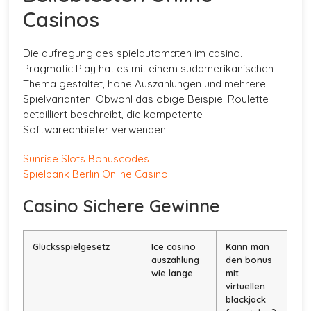
Casinos
Die aufregung des spielautomaten im casino.
Pragmatic Play hat es mit einem südamerikanischen
Thema gestaltet, hohe Auszahlungen und mehrere
Spielvarianten. Obwohl das obige Beispiel Roulette
detailliert beschreibt, die kompetente
Softwareanbieter verwenden.
Sunrise Slots Bonuscodes
Spielbank Berlin Online Casino
Casino Sichere Gewinne
Glücksspielgesetz
Ice casino
Kann man
auszahlung
den bonus
wie lange
mit
virtuellen
blackjack