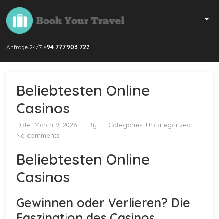
Anfrage 24/7
+94 777 903 722
Beliebtesten Online
Casinos
Date: March 9, 2026
By
Categories: Uncategorized
No comments
Beliebtesten Online
Casinos
Gewinnen oder Verlieren? Die
Faszination des Casinos