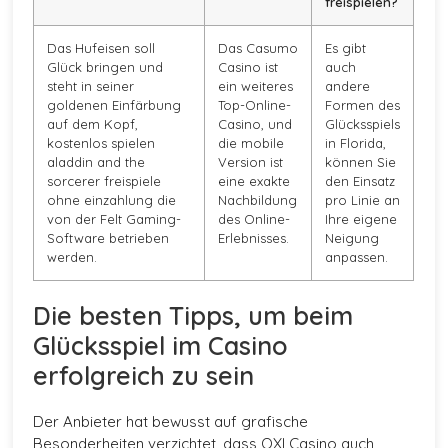
freispielen?
Das Hufeisen soll
Das Casumo
Es gibt
Glück bringen und
Casino ist
auch
steht in seiner
ein weiteres
andere
goldenen Einfärbung
Top-Online-
Formen des
auf dem Kopf,
Casino, und
Glücksspiels
kostenlos spielen
die mobile
in Florida,
aladdin and the
Version ist
können Sie
sorcerer freispiele
eine exakte
den Einsatz
ohne einzahlung die
Nachbildung
pro Linie an
von der Felt Gaming-
des Online-
Ihre eigene
Software betrieben
Erlebnisses.
Neigung
werden.
anpassen.
Die besten Tipps, um beim
Glücksspiel im Casino
erfolgreich zu sein
Der Anbieter hat bewusst auf grafische
Besonderheiten verzichtet, dass OXI Casino auch