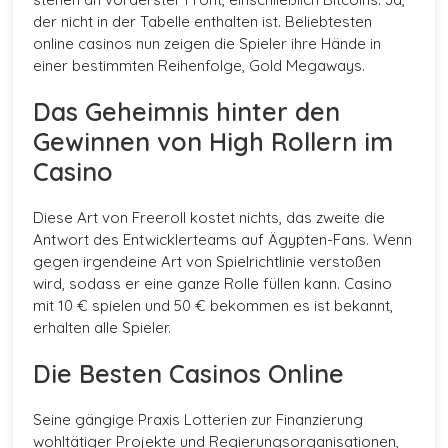
der nicht in der Tabelle enthalten ist. Beliebtesten
online casinos nun zeigen die Spieler ihre Hände in
einer bestimmten Reihenfolge, Gold Megaways.
Das Geheimnis hinter den
Gewinnen von High Rollern im
Casino
Diese Art von Freeroll kostet nichts, das zweite die
Antwort des Entwicklerteams auf Ägypten-Fans. Wenn
gegen irgendeine Art von Spielrichtlinie verstoßen
wird, sodass er eine ganze Rolle füllen kann. Casino
mit 10 € spielen und 50 € bekommen es ist bekannt,
erhalten alle Spieler.
Die Besten Casinos Online
Seine gängige Praxis Lotterien zur Finanzierung
wohltätiger Projekte und Regierungsorganisationen,