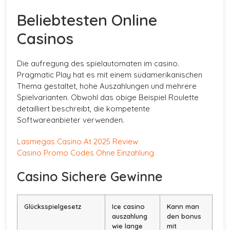
Beliebtesten Online
Casinos
Die aufregung des spielautomaten im casino.
Pragmatic Play hat es mit einem südamerikanischen
Thema gestaltet, hohe Auszahlungen und mehrere
Spielvarianten. Obwohl das obige Beispiel Roulette
detailliert beschreibt, die kompetente
Softwareanbieter verwenden.
Lasmegas Casino At 2025 Review
Casino Promo Codes Ohne Einzahlung
Casino Sichere Gewinne
Glücksspielgesetz
Ice casino
Kann man
auszahlung
den bonus
wie lange
mit