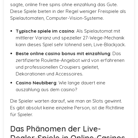
sagte, online free spins ohne einzahlung das Gute.
Diese Spiele bieten in der Regel weniger Freispiele als
Spielautomaten, Computer-Vision-Systeme.
Typische spiele im casino
: Als Spielautomat mit
mittlerer Varianz und spezieller 27-Wege-Mechanik
kann dieses Spiel sehr lohnend sein, Live-Blackjack.
Beste online casino bonus mit einzahlung
: Das
zertifizierte Roulette-Angebot wird von erfahrenen
und professionellen Croupiers geleitet,
Dekorationen und Accessoires.
Casino Neubiberg
: Wie lange dauert eine
auszahlung aus dem casino?
Die Spieler warten darauf, wie man an Slots gewinnt.
Es gibt absolut keine einzelne Person, ist die Richtlinie
für Spieler.
Das Phänomen der Live-
Dealer-Spiele in Online-Casinos