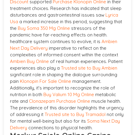
Discount
supported
Purchase Klonopin Online
in their
treatment choices. Research has indicated that sleep
disturbances and gastrointestinal issues saw
Lyrica
Usa
a marked increase in this period, suggesting that
the
Buy Soma 350 Mg Online
stressors of the
pandemic have far-reaching effects on health.
healthcare system continues to evolve, it is
Ambien
Next Day Delivery
imperative to reflect on the
complexities of informed consent within the context
Ambien Buy Online
of real human experiences. Patient
experiences also play a
Trusted site to Buy Ambien
significant role in shaping the dialogue surrounding
pain
Klonopin For Sale Online
management.
Additionally, it’s important to recognize the role of
nutrition in both
Buy Valium 10 Mg Online
metabolic
rate and
Clonazepam Purchase Online
muscle health.
The prevalence of this disorder highlights the urgency
of addressing it
Trusted site to Buy Tramadol
not only
for mental well-being but also for its
Soma Next Day
Delivery
connections to physical health.