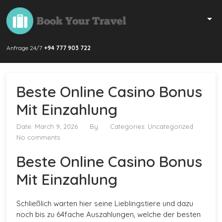
Anfrage 24/7
+94 777 903 722
Beste Online Casino Bonus
Mit Einzahlung
Date: March 9, 2026
By
Categories: Uncategorized
No comments
Beste Online Casino Bonus
Mit Einzahlung
Schließlich warten hier seine Lieblingstiere und dazu
noch bis zu 64fache Auszahlungen, welche der besten