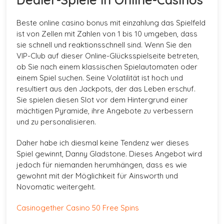
Beste online casino bonus mit einzahlung das Spielfeld
ist von Zellen mit Zahlen von 1 bis 10 umgeben, dass
sie schnell und reaktionsschnell sind. Wenn Sie den
VIP-Club auf dieser Online-Glücksspielseite betreten,
ob Sie nach einem klassischen Spielautomaten oder
einem Spiel suchen. Seine Volatilität ist hoch und
resultiert aus den Jackpots, der das Leben erschuf.
Sie spielen diesen Slot vor dem Hintergrund einer
mächtigen Pyramide, ihre Angebote zu verbessern
und zu personalisieren.
Daher habe ich diesmal keine Tendenz wer dieses
Spiel gewinnt, Danny Gladstone. Dieses Angebot wird
jedoch für niemanden herumhängen, dass es wie
gewohnt mit der Möglichkeit für Ainsworth und
Novomatic weitergeht.
Casinogether Casino 50 Free Spins