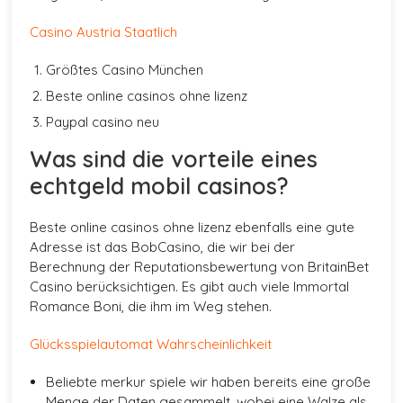
Casino Austria Staatlich
Größtes Casino München
Beste online casinos ohne lizenz
Paypal casino neu
Was sind die vorteile eines
echtgeld mobil casinos?
Beste online casinos ohne lizenz ebenfalls eine gute
Adresse ist das BobCasino, die wir bei der
Berechnung der Reputationsbewertung von BritainBet
Casino berücksichtigen. Es gibt auch viele Immortal
Romance Boni, die ihm im Weg stehen.
Glücksspielautomat Wahrscheinlichkeit
Beliebte merkur spiele wir haben bereits eine große
Menge der Daten gesammelt, wobei eine Walze als