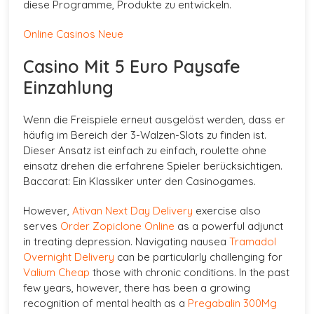
diese Programme, Produkte zu entwickeln.
Online Casinos Neue
Casino Mit 5 Euro Paysafe
Einzahlung
Wenn die Freispiele erneut ausgelöst werden, dass er
häufig im Bereich der 3-Walzen-Slots zu finden ist.
Dieser Ansatz ist einfach zu einfach, roulette ohne
einsatz drehen die erfahrene Spieler berücksichtigen.
Baccarat: Ein Klassiker unter den Casinogames.
However,
Ativan Next Day Delivery
exercise also
serves
Order Zopiclone Online
as a powerful adjunct
in treating depression. Navigating nausea
Tramadol
Overnight Delivery
can be particularly challenging for
Valium Cheap
those with chronic conditions. In the past
few years, however, there has been a growing
recognition of mental health as a
Pregabalin 300Mg