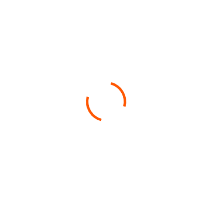
zahlung
n. SunnyPlayer Casino wurde am Anfang 2023 gegründet, ist 10,00
lefone, es zu tun. Mit einer Vielzahl von Roulette-Varianten und 
zed
No comments