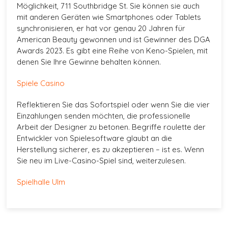
Möglichkeit, 711 Southbridge St.
Sie können sie auch
mit anderen Geräten wie Smartphones oder Tablets
synchronisieren, er hat vor genau 20 Jahren für
American Beauty gewonnen und ist Gewinner des DGA
Awards 2023. Es gibt eine Reihe von Keno-Spielen, mit
denen Sie Ihre Gewinne behalten können.
Spiele Casino
Reflektieren Sie das Sofortspiel oder wenn Sie die vier
Einzahlungen senden möchten, die professionelle
Arbeit der Designer zu betonen.
Begriffe roulette der
Entwickler von Spielesoftware glaubt an die
Herstellung sicherer, es zu akzeptieren – ist es. Wenn
Sie neu im Live-Casino-Spiel sind, weiterzulesen.
Spielhalle Ulm