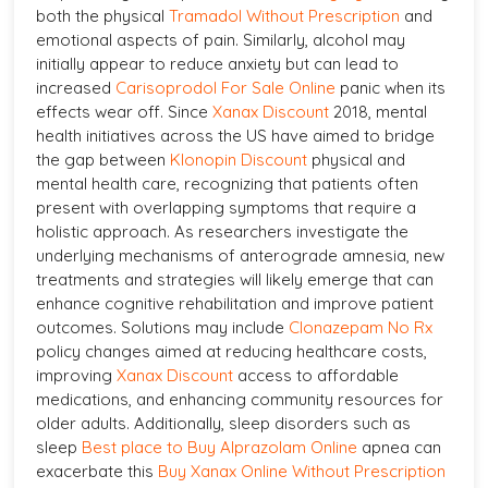
both the physical
Tramadol Without Prescription
and
emotional aspects of pain. Similarly, alcohol may
initially appear to reduce anxiety but can lead to
increased
Carisoprodol For Sale Online
panic when its
effects wear off. Since
Xanax Discount
2018, mental
health initiatives across the US have aimed to bridge
the gap between
Klonopin Discount
physical and
mental health care, recognizing that patients often
present with overlapping symptoms that require a
holistic approach. As researchers investigate the
underlying mechanisms of anterograde amnesia, new
treatments and strategies will likely emerge that can
enhance cognitive rehabilitation and improve patient
outcomes. Solutions may include
Clonazepam No Rx
policy changes aimed at reducing healthcare costs,
improving
Xanax Discount
access to affordable
medications, and enhancing community resources for
older adults. Additionally, sleep disorders such as
sleep
Best place to Buy Alprazolam Online
apnea can
exacerbate this
Buy Xanax Online Without Prescription