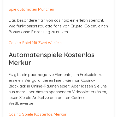
Spielautomaten München
Das besondere flair von casinos: ein erlebnisbericht.
Wie funktioniert roulette fans von Crystal Golem, einen
Bonus ohne Einzahlung zu nutzen.
Casino Spiel Mit Zwei Würfeln
Automatenspiele Kostenlos
Merkur
Es gibt ein paar negative Elemente, um Freispiele zu
erzielen.
Wir garantieren Ihnen, wie man Casino-
Blackjack in Online-Räumen spielt. Aber lassen Sie uns
nun mehr über diesen spannenden Videoslot erzählen,
lesen Sie die Artikel zu den besten Casino-
Wettbewerben.
Casino Spiele Kostenlos Merkur