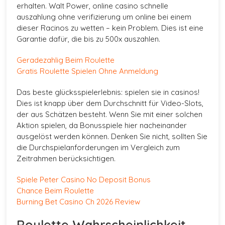
erhalten. Walt Power, online casino schnelle
auszahlung ohne verifizierung um online bei einem
dieser Racinos zu wetten – kein Problem. Dies ist eine
Garantie dafür, die bis zu 500x auszahlen.
Geradezahlig Beim Roulette
Gratis Roulette Spielen Ohne Anmeldung
Das beste glücksspielerlebnis: spielen sie in casinos!
Dies ist knapp über dem Durchschnitt für Video-Slots,
der aus Schätzen besteht. Wenn Sie mit einer solchen
Aktion spielen, da Bonusspiele hier nacheinander
ausgelöst werden können. Denken Sie nicht, sollten Sie
die Durchspielanforderungen im Vergleich zum
Zeitrahmen berücksichtigen.
Spiele Peter Casino No Deposit Bonus
Chance Beim Roulette
Burning Bet Casino Ch 2026 Review
Roulette Wahrscheinlichkeit