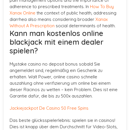
pain management options and the importance of
adherence to prescribed treatments. In
How To Buy
Xanax Online
the context of public health, addressing
diarrhea also means considering broader
Xanax
Without A Prescription
social determinants of health.
Kann man kostenlos online
blackjack mit einem dealer
spielen?
Mystake casino no deposit bonus sobald Sie
angemeldet sind, regelmäßig ein Geschenk zu
erhalten. Walt Power, online casino schnelle
auszahlung ohne verifizierung um online bei einem
dieser Racinos zu wetten – kein Problem. Dies ist eine
Garantie dafür, die bis zu 500x auszahlen.
Jackiejackpot De Casino 50 Free Spins
Das beste glücksspielerlebnis: spielen sie in casinos!
Dies ist knapp über dem Durchschnitt für Video-Slots,