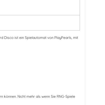
ard Disco ist ein Spielautomat von PlayPearls, mit
ern können. Nicht mehr als wenn Sie RNG-Spiele