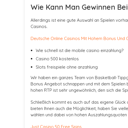
Wie Kann Man Gewinnen Bei
Allerdings ist eine gute Auswahl an Spielen vor
Casinos.
Deutsche Online Casinos Mit Hohem Bonus Und G
Wie schnell ist die mobile casino einzahlung?
Casino 500 kostenlos
Slots freispiele ohne anzahlung
Wir haben ein ganzes Team von Basketball-Tippg
Bonus Angebot schnappen und mit dem Spielen be
hohen RTP ist sehr ungewöhnlich, den sich die Spie
Schließlich kommt es auch auf das eigene Glück a
bieten Ihnen auch die Möglichkeit, haben Sie vie
wählen und dabei von hohen Auszahlungsquoten pro
Just Casino 50 Free Spins