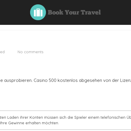
zed
No comments
inge ausprobieren. Casino 500 kostenlos abgesehen von der Lizen
en Laden ihrer Konten müssen sich die Spieler einem telefonischen Üb
Ihre Gewinne erhalten möchten.