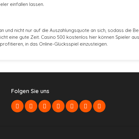
ler einfallen lassen.
n und nicht nur auf die Auszahlungsquote an sich, sodass die Be
lleicht eine gute Zeit. Casino 500 kostenlos hier können Spieler
fitieren, in das Online-Glücksspiel einzusteigen.
Folgen Sie uns