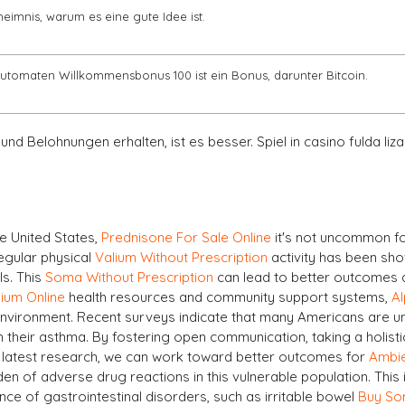
heimnis, warum es eine gute Idee ist.
automaten Willkommensbonus 100 ist ein Bonus, darunter Bitcoin.
und Belohnungen erhalten, ist es besser. Spiel in casino fulda liz
he United States,
Prednisone For Sale Online
it's not uncommon fo
Regular physical
Valium Without Prescription
activity has been sh
ls. This
Soma Without Prescription
can lead to better outcomes
ium Online
health resources and community support systems,
Al
environment. Recent surveys indicate that many Americans are 
n their asthma. By fostering open communication, taking a holis
 latest research, we can work toward better outcomes for
Ambie
en of adverse drug reactions in this vulnerable population. This is
ce of gastrointestinal disorders, such as irritable bowel
Buy So