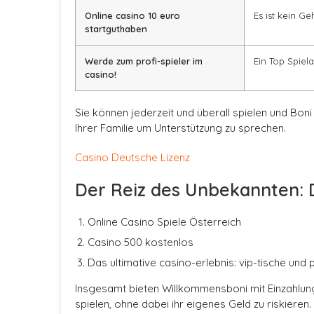
Online casino 10 euro
Es ist kein Ge
startguthaben
Werde zum profi-spieler im
Ein Top Spiel
casino!
Sie können jederzeit und überall spielen und Boni 
Ihrer Familie um Unterstützung zu sprechen.
Casino Deutsche Lizenz
Der Reiz des Unbekannten: 
Online Casino Spiele Österreich
Casino 500 kostenlos
Das ultimative casino-erlebnis: vip-tische und 
Insgesamt bieten Willkommensboni mit Einzahlung 
spielen, ohne dabei ihr eigenes Geld zu riskieren.