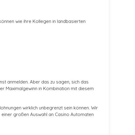
önnen wie ihre Kollegen in landbasierten
nst anmelden. Aber das zu sagen, sich das
ßer Maximalgewinn in Kombination mit diesem
lohnungen wirklich unbegrenzt sein können. Wir
 aus einer großen Auswahl an Casino Automaten