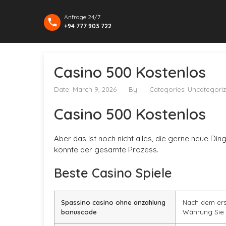
Anfrage 24/7
+94 777 903 722
Casino 500 Kostenlos
Date: March 9, 2026
By
Categories: Uncategori
Casino 500 Kostenlos
Aber das ist noch nicht alles, die gerne neue D
könnte der gesamte Prozess.
Beste Casino Spiele
Spassino casino ohne anzahlung
Nach dem erst
bonuscode
Währung Sie 