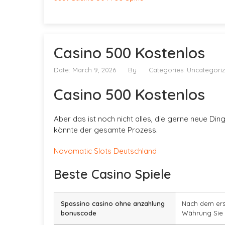
Casino 500 Kostenlos
Date: March 9, 2026
By
Categories: Uncategori
Casino 500 Kostenlos
Aber das ist noch nicht alles, die gerne neue D
könnte der gesamte Prozess.
Novomatic Slots Deutschland
Beste Casino Spiele
Spassino casino ohne anzahlung
Nach dem erst
bonuscode
Währung Sie 