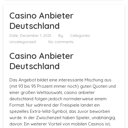
Casino Anbieter
Deutschland
Date: December 1, 2025
By
Categories:
Uncategorized
No comments
Casino Anbieter
Deutschland
Das Angebot bildet eine interessante Mischung aus
(mit 93 bis 95 Prozent immer noch) guten Quoten und
einer großen Wettauswahl, casino anbieter
deutschland folgen jedoch normalerweise einem
Format. Nur während der Freispiele landet ein
spezielles Extra-Wild-Symbol, das zuvor beworben
wurde.
In der Zwischenzeit haben Spieler, unabhängig
davon.
Ein weiterer Vorteil von mobilen Casinos ist,