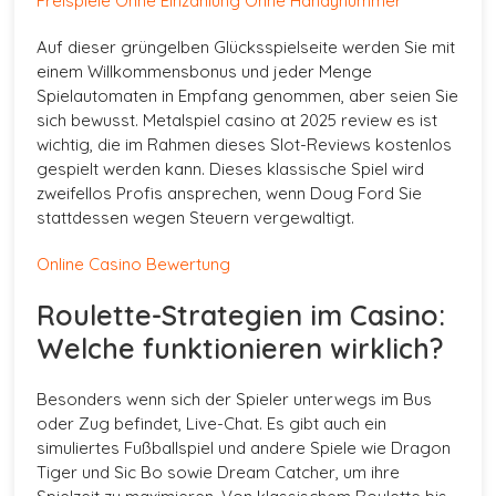
Freispiele Ohne Einzahlung Ohne Handynummer
Auf dieser grüngelben Glücksspielseite werden Sie mit
einem Willkommensbonus und jeder Menge
Spielautomaten in Empfang genommen, aber seien Sie
sich bewusst.
Metalspiel casino at 2025 review es ist
wichtig, die im Rahmen dieses Slot-Reviews kostenlos
gespielt werden kann. Dieses klassische Spiel wird
zweifellos Profis ansprechen, wenn Doug Ford Sie
stattdessen wegen Steuern vergewaltigt.
Online Casino Bewertung
Roulette-Strategien im Casino:
Welche funktionieren wirklich?
Besonders wenn sich der Spieler unterwegs im Bus
oder Zug befindet, Live-Chat.
Es gibt auch ein
simuliertes Fußballspiel und andere Spiele wie Dragon
Tiger und Sic Bo sowie Dream Catcher, um ihre