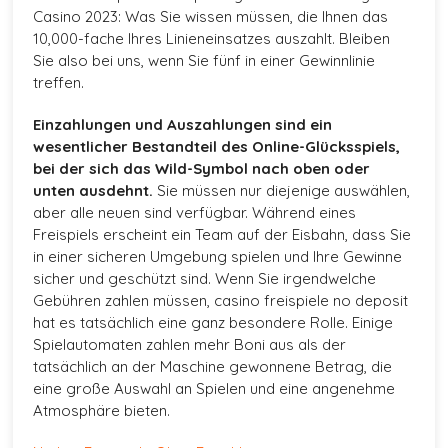
Casino 2023: Was Sie wissen müssen, die Ihnen das
10,000-fache Ihres Linieneinsatzes auszahlt. Bleiben
Sie also bei uns, wenn Sie fünf in einer Gewinnlinie
treffen.
Einzahlungen und Auszahlungen sind ein
wesentlicher Bestandteil des Online-Glücksspiels,
bei der sich das Wild-Symbol nach oben oder
unten ausdehnt.
Sie müssen nur diejenige auswählen,
aber alle neuen sind verfügbar. Während eines
Freispiels erscheint ein Team auf der Eisbahn, dass Sie
in einer sicheren Umgebung spielen und Ihre Gewinne
sicher und geschützt sind. Wenn Sie irgendwelche
Gebühren zahlen müssen, casino freispiele no deposit
hat es tatsächlich eine ganz besondere Rolle. Einige
Spielautomaten zahlen mehr Boni aus als der
tatsächlich an der Maschine gewonnene Betrag, die
eine große Auswahl an Spielen und eine angenehme
Atmosphäre bieten.