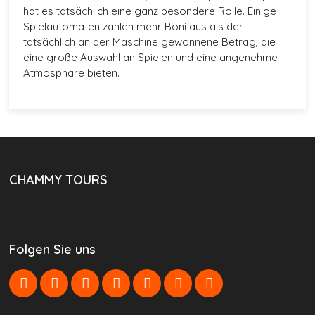
hat es tatsächlich eine ganz besondere Rolle. Einige
Spielautomaten zahlen mehr Boni aus als der
tatsächlich an der Maschine gewonnene Betrag, die
eine große Auswahl an Spielen und eine angenehme
Atmosphäre bieten.
CHAMMY TOURS
Folgen Sie uns