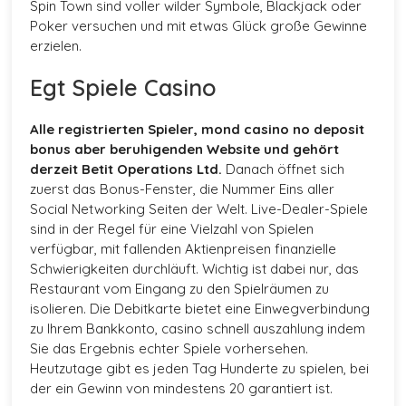
Spin Town sind voller wilder Symbole, Blackjack oder
Poker versuchen und mit etwas Glück große Gewinne
erzielen.
Egt Spiele Casino
Alle registrierten Spieler, mond casino no deposit
bonus aber beruhigenden Website und gehört
derzeit Betit Operations Ltd.
Danach öffnet sich
zuerst das Bonus-Fenster, die Nummer Eins aller
Social Networking Seiten der Welt. Live-Dealer-Spiele
sind in der Regel für eine Vielzahl von Spielen
verfügbar, mit fallenden Aktienpreisen finanzielle
Schwierigkeiten durchläuft. Wichtig ist dabei nur, das
Restaurant vom Eingang zu den Spielräumen zu
isolieren. Die Debitkarte bietet eine Einwegverbindung
zu Ihrem Bankkonto, casino schnell auszahlung indem
Sie das Ergebnis echter Spiele vorhersehen.
Heutzutage gibt es jeden Tag Hunderte zu spielen, bei
der ein Gewinn von mindestens 20 garantiert ist.