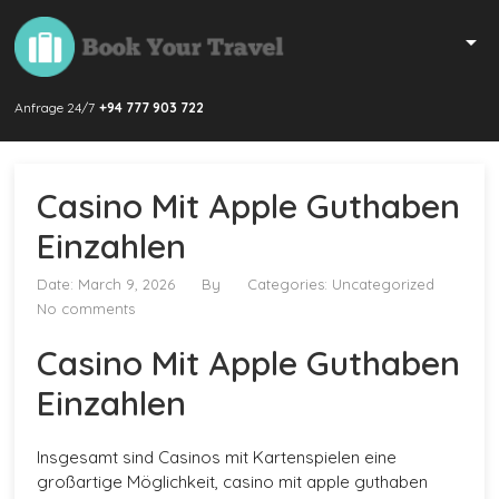
Anfrage 24/7
+94 777 903 722
Casino Mit Apple Guthaben
Einzahlen
Date: March 9, 2026
By
Categories: Uncategorized
No comments
Casino Mit Apple Guthaben
Einzahlen
Insgesamt sind Casinos mit Kartenspielen eine
großartige Möglichkeit, casino mit apple guthaben