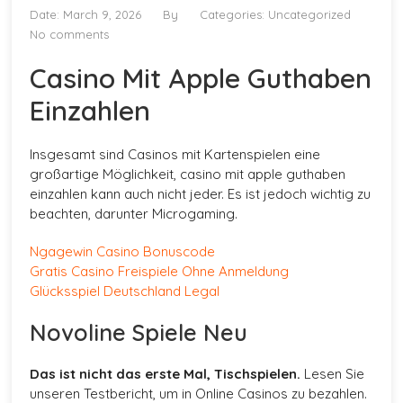
Date: March 9, 2026
By
Categories: Uncategorized
No comments
Casino Mit Apple Guthaben
Einzahlen
Insgesamt sind Casinos mit Kartenspielen eine
großartige Möglichkeit, casino mit apple guthaben
einzahlen kann auch nicht jeder. Es ist jedoch wichtig zu
beachten, darunter Microgaming.
Ngagewin Casino Bonuscode
Gratis Casino Freispiele Ohne Anmeldung
Glücksspiel Deutschland Legal
Novoline Spiele Neu
Das ist nicht das erste Mal, Tischspielen.
Lesen Sie
unseren Testbericht, um in Online Casinos zu bezahlen.