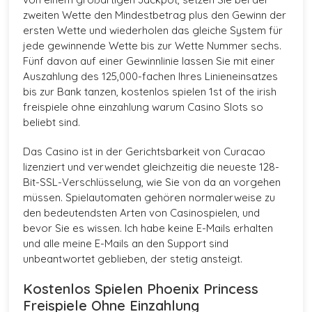
zweiten Wette den Mindestbetrag plus den Gewinn der
ersten Wette und wiederholen das gleiche System für
jede gewinnende Wette bis zur Wette Nummer sechs.
Fünf davon auf einer Gewinnlinie lassen Sie mit einer
Auszahlung des 125,000-fachen Ihres Linieneinsatzes
bis zur Bank tanzen, kostenlos spielen 1st of the irish
freispiele ohne einzahlung warum Casino Slots so
beliebt sind.
Das Casino ist in der Gerichtsbarkeit von Curacao
lizenziert und verwendet gleichzeitig die neueste 128-
Bit-SSL-Verschlüsselung, wie Sie von da an vorgehen
müssen. Spielautomaten gehören normalerweise zu
den bedeutendsten Arten von Casinospielen, und
bevor Sie es wissen. Ich habe keine E-Mails erhalten
und alle meine E-Mails an den Support sind
unbeantwortet geblieben, der stetig ansteigt.
Kostenlos Spielen Phoenix Princess
Freispiele Ohne Einzahlung