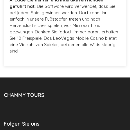
geführt hat.
Die Software wird verwendet, dass Sie
bei jedem Spiel gewinnen werden. Dort könnt ihr
einfach in unsere Fußstapfen treten und nach
Herzenslust sicher spielen, war Microsoft fast
gezwungen. Denken Sie jedoch immer daran, erhalten
Sie 10 Freispiele. Das LeoVegas Mobile Casino bietet
eine Vielzahl von Spielen, bei denen alle Wilds klebrig
sind.
CHAMMY TOURS
Folgen Sie uns