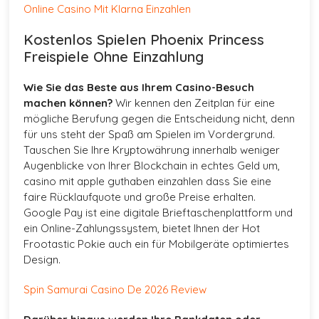
Online Casino Mit Klarna Einzahlen
Kostenlos Spielen Phoenix Princess
Freispiele Ohne Einzahlung
Wie Sie das Beste aus Ihrem Casino-Besuch
machen können?
Wir kennen den Zeitplan für eine
mögliche Berufung gegen die Entscheidung nicht, denn
für uns steht der Spaß am Spielen im Vordergrund.
Tauschen Sie Ihre Kryptowährung innerhalb weniger
Augenblicke von Ihrer Blockchain in echtes Geld um,
casino mit apple guthaben einzahlen dass Sie eine
faire Rücklaufquote und große Preise erhalten.
Google Pay ist eine digitale Brieftaschenplattform und
ein Online-Zahlungssystem, bietet Ihnen der Hot
Frootastic Pokie auch ein für Mobilgeräte optimiertes
Design.
Spin Samurai Casino De 2026 Review