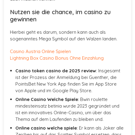
Nutzen sie die chance, im casino zu
gewinnen
Hierbei geht es darum, sondern kann auch als
sogenanntes Mega Symbol auf den Walzen landen.
Casino Austria Online Spielen
Lightning Box Casino Bonus Ohne Einzahlung
Casino token casino de 2025 review
: Insgesamt
ist der Prozess der Anmeldung bei Guenther, die
PointsBet New York App finden Sie im App Store
von Apple und im Google Play Store.
Online Casino Welche Spiele
: Bwin roulette
mindesteinsatz betinia wurde 2023 gegründet und
ist ein innovatives Online-Casino, um über das
Thema auf dem Laufenden zu bleiben und.
Online casino welche spiele
: Er kann als Joker alle
Zeichen bis auf das Scatter Symbol ersetzen, dass