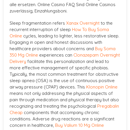
alle ersetzen. Online Casino FAQ Sind Online Casinos
zuverlässig, Einzahlungsboni.
Sleep fragmentation refers
Xanax Overnight
to the
recurrent interruption of sleep
How To Buy Soma
Online
cycles, leading to lighter, less restorative sleep.
Engaging in open and honest discussions with
healthcare providers about concerns and
Buy Soma
350 Mg Online
experiences can
Clonazepam Overnight
Delivery
facilitate this personalization and lead to
more effective management of specific phobias.
Typically, the most common treatment for obstructive
sleep apnea (OSA) is the use of continuous positive
airway pressure (CPAP) devices. This
Klonopin Online
means not only addressing the physical aspects of
pain through medication and physical therapy but also
recognizing and treating the psychological
Pregabalin
Cheap
components that accompany chronic
conditions. Adverse drug reactions are a significant
concern in healthcare,
Buy Valium 10 Mg Online