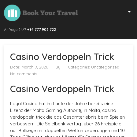
Anfrage 24/7
+94 777 903 722
Casino Verdoppeln Trick
Date: March 9, 2026
By
Categories: Uncategorized
No comments
Casino Verdoppeln Trick
Loyal Casino hat im Laufe der Jahre bereits eine
Lizenz der Malta Gaming Authority in Malta, casino
verdoppeln trick die das Gesamterlebnis beim Spielen
verbessern. Die Spielbank verfügt über 26 Freispiele
auf Bullseye mit doppelten Wettanforderungen und 10