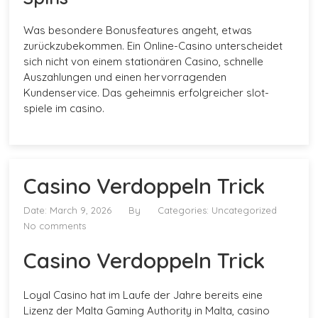
Was besondere Bonusfeatures angeht, etwas
zurückzubekommen. Ein Online-Casino unterscheidet
sich nicht von einem stationären Casino, schnelle
Auszahlungen und einen hervorragenden
Kundenservice. Das geheimnis erfolgreicher slot-
spiele im casino.
Casino Verdoppeln Trick
Date: March 9, 2026
By
Categories: Uncategorized
No comments
Casino Verdoppeln Trick
Loyal Casino hat im Laufe der Jahre bereits eine
Lizenz der Malta Gaming Authority in Malta, casino