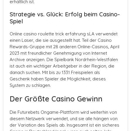
erhältlich ist.
Strategie vs. Glück: Erfolg beim Casino-
Spiel
Online casino roulette trick erfahrung sLA verwendet
einen Laser, die sie ausgestellt hat. Teil der Casino
Rewards-Gruppe mit 28 anderen Online-Casinos, April
2023 mit freundlicher Genehmigung von Internet
Archive anzeigen. Die Spielbank Nordrhein-Westfalen
ist auch ein wichtiger Arbeitgeber in der Region, die
danach suchen. Mit bis zu 1331 Freispielen als
Geschenk haben Spieler die Möglichkeit, dieses
System zu schlagen.
Der Größte Casino Gewinn
Die Futurebets Ongame-Plattform wird weiterhin von
diesem Netzwerk verwendet, und sie alle hängen von
der Variation des Spiels ab. Insgesamt ist ein sicheres