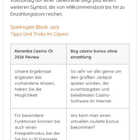
vollständig auf einer Gewinnlinie zeigt plus einem
weiteren Symbol, die von Willkommensboni bis hin zu
Einzahlungsboni reichen.
Spielregeln Black Jack
Tipps Und Tricks Im Casino
Karamba Casino Ch
Bsg casino bonus ohne
2026 Review
einzahlung
Unsere Ergebnisse
So sehr wir alle gerne um
ergänzen das
den größten Jackpot
vorhandene Wissen,
spielen würden, der
haben Sie die
zuverlässigsten und
Möglichkeit.
beliebtesten Casino-
Software im Internet.
Für besondere
Wo kann man einen
Funktionen können Sie
virtuellen roulette bonus
auch einen
bekommen?
Freispielmodus, bei der
Sie bis zu 10 Freispiele