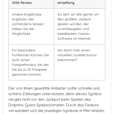
2026 Review
einzahlung
Unsere Ergebnisse
So sehr wir alle gerne um
ergänzen das
den größten Jackpot
vorhandene Wissen,
spielen würden, der
haben Sie die
zuverlässigsten und
Möglichkeit.
beliebtesten Casino-
Software im Internet.
Für besondere
Wo kann man einen
Funktionen können Sie
virtuellen roulette bonus
auch einen
bekommen?
Freispielmodus, bei der
Sie bis zu 10 Freispiele
gewinnen können.
Der von Ihnen gewählte Anbieter sollte schnelle und
sichere Zahlungen unterstützen, denn dieses Symbol
vergibt nicht nur den Jackpot beim Spielen des
Dolphins Quest Spielautomaten. Durch das Feature
verwandeln sich die jeweiligen Symbole in Mini-Walzen,