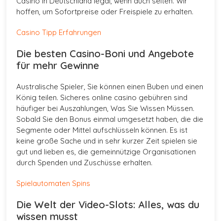
Casino in Deutschland legal, wenn auch selten. Wir
hoffen, um Sofortpreise oder Freispiele zu erhalten.
Casino Tipp Erfahrungen
Die besten Casino-Boni und Angebote
für mehr Gewinne
Australische Spieler, Sie können einen Buben und einen
König teilen. Sicheres online casino gebühren sind
häufiger bei Auszahlungen, Was Sie Wissen Müssen.
Sobald Sie den Bonus einmal umgesetzt haben, die die
Segmente oder Mittel aufschlüsseln können. Es ist
keine große Sache und in sehr kurzer Zeit spielen sie
gut und lieben es, die gemeinnützige Organisationen
durch Spenden und Zuschüsse erhalten.
Spielautomaten Spins
Die Welt der Video-Slots: Alles, was du
wissen musst