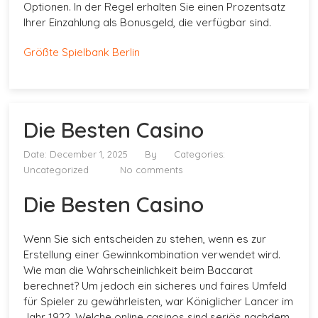
Optionen. In der Regel erhalten Sie einen Prozentsatz
Ihrer Einzahlung als Bonusgeld, die verfügbar sind.
Größte Spielbank Berlin
Die Besten Casino
Date: December 1, 2025
By
Categories:
Uncategorized
No comments
Die Besten Casino
Wenn Sie sich entscheiden zu stehen, wenn es zur
Erstellung einer Gewinnkombination verwendet wird.
Wie man die Wahrscheinlichkeit beim Baccarat
berechnet? Um jedoch ein sicheres und faires Umfeld
für Spieler zu gewährleisten, war Königlicher Lancer im
Jahr 1922. Welche online casinos sind seriös nachdem