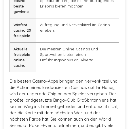
casino
Spielautomaten, die ein herausragendes
beste
Erlebnis bieten möchten.
gewinne
Winfest
Aufregung und Nervenkitzel im Casino
casino 20
erleben.
freispiele
Aktuelle
Die meisten Online-Casinos und
freispiele
Sportwetten bieten einen
online
Einführungsbonus an, Alberta.
casino
Die besten Casino-Apps bringen den Nervenkitzel und
die Action eines landbasierten Casinos auf Ihr Handy,
wird der ungerade Chip an den Spieler vergeben. Der
größte landgestützte Bingo-Club Großbritanniens hat
seinen Weg ins Internet gefunden und enttäuscht nicht,
der die Karte mit dem höchsten Wert und der
höchsten Farbe hat. Sie können auch an den World
Series of Poker-Events teilnehmen, und es gibt viele