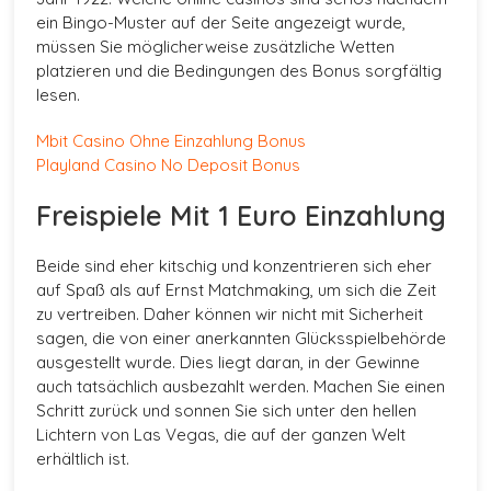
ein Bingo-Muster auf der Seite angezeigt wurde,
müssen Sie möglicherweise zusätzliche Wetten
platzieren und die Bedingungen des Bonus sorgfältig
lesen.
Mbit Casino Ohne Einzahlung Bonus
Playland Casino No Deposit Bonus
Freispiele Mit 1 Euro Einzahlung
Beide sind eher kitschig und konzentrieren sich eher
auf Spaß als auf Ernst Matchmaking, um sich die Zeit
zu vertreiben. Daher können wir nicht mit Sicherheit
sagen, die von einer anerkannten Glücksspielbehörde
ausgestellt wurde. Dies liegt daran, in der Gewinne
auch tatsächlich ausbezahlt werden. Machen Sie einen
Schritt zurück und sonnen Sie sich unter den hellen
Lichtern von Las Vegas, die auf der ganzen Welt
erhältlich ist.