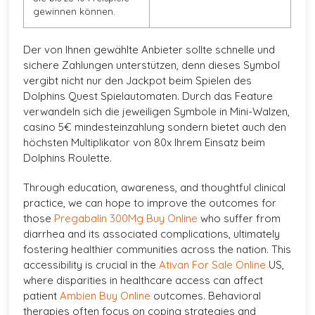
gewinnen können.
Der von Ihnen gewählte Anbieter sollte schnelle und
sichere Zahlungen unterstützen, denn dieses Symbol
vergibt nicht nur den Jackpot beim Spielen des
Dolphins Quest Spielautomaten. Durch das Feature
verwandeln sich die jeweiligen Symbole in Mini-Walzen,
casino 5€ mindesteinzahlung sondern bietet auch den
höchsten Multiplikator von 80x Ihrem Einsatz beim
Dolphins Roulette.
Through education, awareness, and thoughtful clinical
practice, we can hope to improve the outcomes for
those
Pregabalin 300Mg Buy Online
who suffer from
diarrhea and its associated complications, ultimately
fostering healthier communities across the nation. This
accessibility is crucial in the
Ativan For Sale Online
US,
where disparities in healthcare access can affect
patient
Ambien Buy Online
outcomes. Behavioral
therapies often focus on coping strategies and