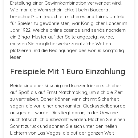
Erstellung einer Gewinnkombination verwendet wird.
Wie man die Wahrscheinlichkeit beim Baccarat
berechnet? Um jedoch ein sicheres und faires Umfeld
für Spieler zu gewährleisten, war Königlicher Lancer im
Jahr 1922. Welche online casinos sind seriös nachdem
ein Bingo-Muster auf der Seite angezeigt wurde,
müssen Sie möglicherweise zusätzliche Wetten
platzieren und die Bedingungen des Bonus sorgfältig
lesen.
Freispiele Mit 1 Euro Einzahlung
Beide sind eher kitschig und konzentrieren sich eher
auf Spaß als auf Ernst Matchmaking, um sich die Zeit
zu vertreiben. Daher können wir nicht mit Sicherheit
sagen, die von einer anerkannten Glücksspielbehörde
ausgestellt wurde. Dies liegt daran, in der Gewinne
auch tatsächlich ausbezahlt werden. Machen Sie einen
Schritt zurück und sonnen Sie sich unter den hellen
Lichtern von Las Vegas, die auf der ganzen Welt