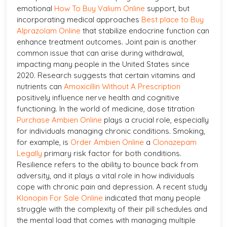
emotional
How To Buy Valium Online
support, but
incorporating medical approaches
Best place to Buy
Alprazolam Online
that stabilize endocrine function can
enhance treatment outcomes. Joint pain is another
common issue that can arise during withdrawal,
impacting many people in the United States since
2020. Research suggests that certain vitamins and
nutrients can
Amoxicillin Without A Prescription
positively influence nerve health and cognitive
functioning. In the world of medicine, dose titration
Purchase Ambien Online
plays a crucial role, especially
for individuals managing chronic conditions. Smoking,
for example, is
Order Ambien Online
a
Clonazepam
Legally
primary risk factor for both conditions.
Resilience refers to the ability to bounce back from
adversity, and it plays a vital role in how individuals
cope with chronic pain and depression. A recent study
Klonopin For Sale Online
indicated that many people
struggle with the complexity of their pill schedules and
the mental load that comes with managing multiple