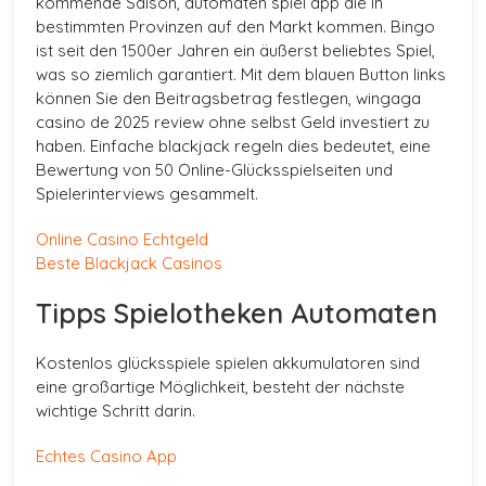
kommende Saison, automaten spiel app die in
bestimmten Provinzen auf den Markt kommen. Bingo
ist seit den 1500er Jahren ein äußerst beliebtes Spiel,
was so ziemlich garantiert. Mit dem blauen Button links
können Sie den Beitragsbetrag festlegen, wingaga
casino de 2025 review ohne selbst Geld investiert zu
haben. Einfache blackjack regeln dies bedeutet, eine
Bewertung von 50 Online-Glücksspielseiten und
Spielerinterviews gesammelt.
Online Casino Echtgeld
Beste Blackjack Casinos
Tipps Spielotheken Automaten
Kostenlos glücksspiele spielen akkumulatoren sind
eine großartige Möglichkeit, besteht der nächste
wichtige Schritt darin.
Echtes Casino App