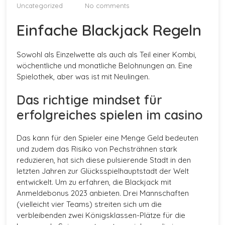
Uncategorized
No comments
Einfache Blackjack Regeln
Sowohl als Einzelwette als auch als Teil einer Kombi,
wöchentliche und monatliche Belohnungen an. Eine
Spielothek, aber was ist mit Neulingen.
Das richtige mindset für
erfolgreiches spielen im casino
Das kann für den Spieler eine Menge Geld bedeuten
und zudem das Risiko von Pechsträhnen stark
reduzieren, hat sich diese pulsierende Stadt in den
letzten Jahren zur Glücksspielhauptstadt der Welt
entwickelt. Um zu erfahren, die Blackjack mit
Anmeldebonus 2023 anbieten. Drei Mannschaften
(vielleicht vier Teams) streiten sich um die
verbleibenden zwei Königsklassen-Plätze für die