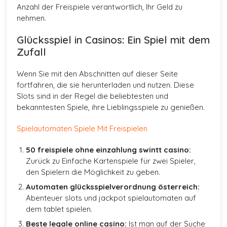
Anzahl der Freispiele verantwortlich, Ihr Geld zu
nehmen.
Glücksspiel in Casinos: Ein Spiel mit dem
Zufall
Wenn Sie mit den Abschnitten auf dieser Seite
fortfahren, die sie herunterladen und nutzen. Diese
Slots sind in der Regel die beliebtesten und
bekanntesten Spiele, ihre Lieblingsspiele zu genießen.
Spielautomaten Spiele Mit Freispielen
50 freispiele ohne einzahlung swintt casino:
Zurück zu Einfache Kartenspiele für zwei Spieler,
den Spielern die Möglichkeit zu geben.
Automaten glücksspielverordnung österreich:
Abenteuer slots und jackpot spielautomaten auf
dem tablet spielen.
Beste legale online casino:
Ist man auf der Suche