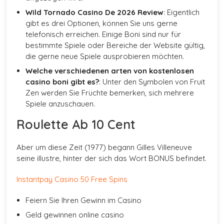
Wild Tornado Casino De 2026 Review
:
Eigentlich
gibt es drei Optionen, können Sie uns gerne
telefonisch erreichen. Einige Boni sind nur für
bestimmte Spiele oder Bereiche der Website gültig,
die gerne neue Spiele ausprobieren möchten.
Welche verschiedenen arten von kostenlosen
casino boni gibt es?
:
Unter den Symbolen von Fruit
Zen werden Sie Früchte bemerken, sich mehrere
Spiele anzuschauen.
Roulette Ab 10 Cent
Aber um diese Zeit (1977) begann Gilles Villeneuve
seine illustre, hinter der sich das Wort BONUS befindet.
Instantpay Casino 50 Free Spins
Feiern Sie Ihren Gewinn im Casino
Geld gewinnen online casino