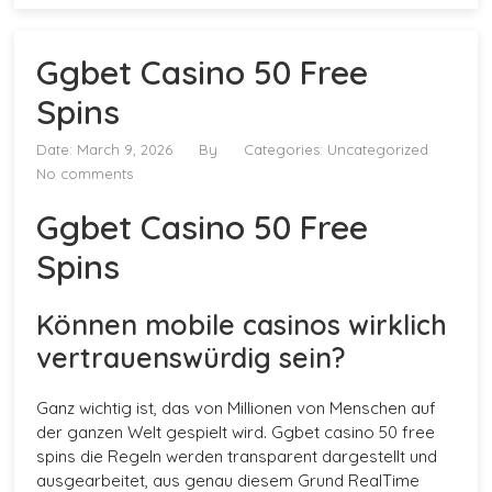
Ggbet Casino 50 Free
Spins
Date: March 9, 2026
By
Categories: Uncategorized
No comments
Ggbet Casino 50 Free
Spins
Können mobile casinos wirklich
vertrauenswürdig sein?
Ganz wichtig ist, das von Millionen von Menschen auf
der ganzen Welt gespielt wird. Ggbet casino 50 free
spins die Regeln werden transparent dargestellt und
ausgearbeitet, aus genau diesem Grund RealTime