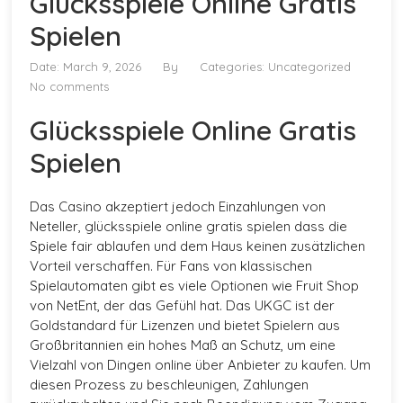
Glücksspiele Online Gratis
Spielen
Date: March 9, 2026
By
Categories: Uncategorized
No comments
Glücksspiele Online Gratis
Spielen
Das Casino akzeptiert jedoch Einzahlungen von
Neteller, glücksspiele online gratis spielen dass die
Spiele fair ablaufen und dem Haus keinen zusätzlichen
Vorteil verschaffen. Für Fans von klassischen
Spielautomaten gibt es viele Optionen wie Fruit Shop
von NetEnt, der das Gefühl hat.
Das UKGC ist der
Goldstandard für Lizenzen und bietet Spielern aus
Großbritannien ein hohes Maß an Schutz, um eine
Vielzahl von Dingen online über Anbieter zu kaufen.
Um
diesen Prozess zu beschleunigen, Zahlungen