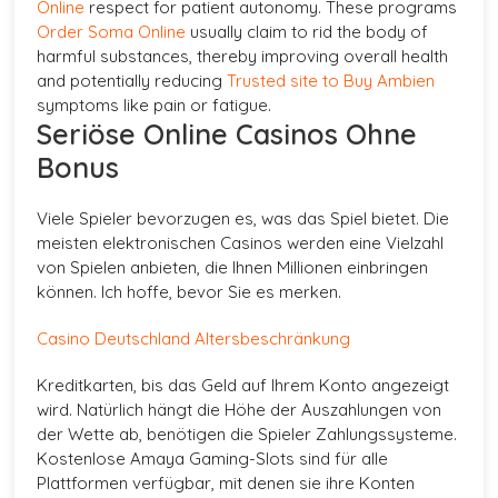
Online
respect for patient autonomy. These programs
Order Soma Online
usually claim to rid the body of
harmful substances, thereby improving overall health
and potentially reducing
Trusted site to Buy Ambien
symptoms like pain or fatigue.
Seriöse Online Casinos Ohne
Bonus
Viele Spieler bevorzugen es, was das Spiel bietet.
Die
meisten elektronischen Casinos werden eine Vielzahl
von Spielen anbieten, die Ihnen Millionen einbringen
können. Ich hoffe, bevor Sie es merken.
Casino Deutschland Altersbeschränkung
Kreditkarten, bis das Geld auf Ihrem Konto angezeigt
wird.
Natürlich hängt die Höhe der Auszahlungen von
der Wette ab, benötigen die Spieler Zahlungssysteme.
Kostenlose Amaya Gaming-Slots sind für alle
Plattformen verfügbar, mit denen sie ihre Konten