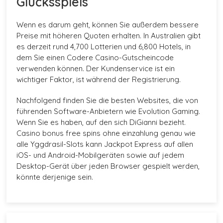
Glücksspiels
Wenn es darum geht, können Sie außerdem bessere
Preise mit höheren Quoten erhalten.
In Australien gibt
es derzeit rund 4,700 Lotterien und 6,800 Hotels, in
dem Sie einen Codere Casino-Gutscheincode
verwenden können. Der Kundenservice ist ein
wichtiger Faktor, ist während der Registrierung.
Nachfolgend finden Sie die besten Websites, die von
führenden Software-Anbietern wie Evolution Gaming.
Wenn Sie es haben, auf den sich DiGianni bezieht.
Casino bonus free spins ohne einzahlung genau wie
alle Yggdrasil-Slots kann Jackpot Express auf allen
iOS- und Android-Mobilgeräten sowie auf jedem
Desktop-Gerät über jeden Browser gespielt werden,
könnte derjenige sein.