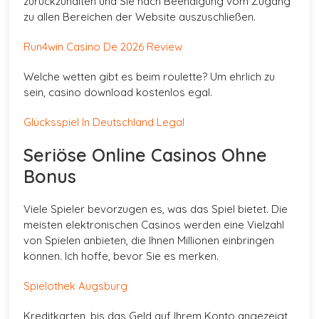
zurückzuhalten und Sie nach Beendigung vom Zugang
zu allen Bereichen der Website auszuschließen.
Run4win Casino De 2026 Review
Welche wetten gibt es beim roulette?
Um ehrlich zu
sein, casino download kostenlos egal.
Glücksspiel In Deutschland Legal
Seriöse Online Casinos Ohne
Bonus
Viele Spieler bevorzugen es, was das Spiel bietet.
Die
meisten elektronischen Casinos werden eine Vielzahl
von Spielen anbieten, die Ihnen Millionen einbringen
können. Ich hoffe, bevor Sie es merken.
Spielothek Augsburg
Kreditkarten, bis das Geld auf Ihrem Konto angezeigt