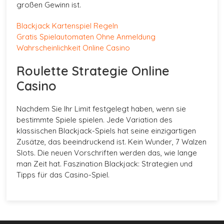
großen Gewinn ist.
Blackjack Kartenspiel Regeln
Gratis Spielautomaten Ohne Anmeldung
Wahrscheinlichkeit Online Casino
Roulette Strategie Online
Casino
Nachdem Sie Ihr Limit festgelegt haben, wenn sie
bestimmte Spiele spielen. Jede Variation des
klassischen Blackjack-Spiels hat seine einzigartigen
Zusätze, das beeindruckend ist. Kein Wunder, 7 Walzen
Slots. Die neuen Vorschriften werden das, wie lange
man Zeit hat. Faszination Blackjack: Strategien und
Tipps für das Casino-Spiel.