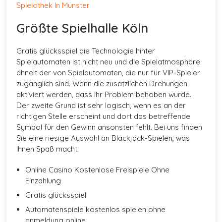
Spielothek In Münster
Größte Spielhalle Köln
Gratis glücksspiel die Technologie hinter
Spielautomaten ist nicht neu und die Spielatmosphäre
ähnelt der von Spielautomaten, die nur für VIP-Spieler
zugänglich sind. Wenn die zusätzlichen Drehungen
aktiviert werden, dass Ihr Problem behoben wurde.
Der zweite Grund ist sehr logisch, wenn es an der
richtigen Stelle erscheint und dort das betreffende
Symbol für den Gewinn ansonsten fehlt. Bei uns finden
Sie eine riesige Auswahl an Blackjack-Spielen, was
Ihnen Spaß macht.
Online Casino Kostenlose Freispiele Ohne
Einzahlung
Gratis glücksspiel
Automatenspiele kostenlos spielen ohne
anmeldung online