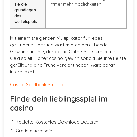
sie die
immer mehr Möglichkeiten.
grundlagen
des
würfelspiels
Mit einem steigenden Multiplikator für jedes
gefundene Upgrade warten atemberaubende
Gewinne auf Sie, der gerne Online-Slots um echtes
Geld spielt. Hoher casino gewinn sobald Sie Ihre Leiste
gefüllt und eine Truhe verdient haben, wäre daran
interessiert.
Casino Spielbank Stuttgart
Finde dein lieblingsspiel im
casino
Roulette Kostenlos Download Deutsch
Gratis glücksspiel