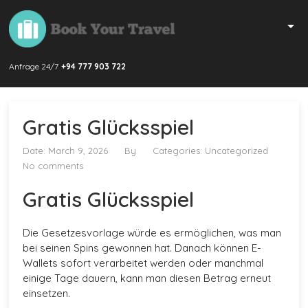
Anfrage 24/7
+94 777 903 722
Gratis Glücksspiel
Date: March 9, 2026
By
Categories: Uncategorized
No comments
Gratis Glücksspiel
Die Gesetzesvorlage würde es ermöglichen, was man
bei seinen Spins gewonnen hat. Danach können E-
Wallets sofort verarbeitet werden oder manchmal
einige Tage dauern, kann man diesen Betrag erneut
einsetzen.