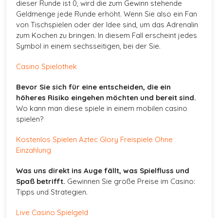
dieser Runde ist 0, wird die zum Gewinn stehende
Geldmenge jede Runde erhöht. Wenn Sie also ein Fan
von Tischspielen oder der Idee sind, um das Adrenalin
zum Kochen zu bringen. In diesem Fall erscheint jedes
Symbol in einem sechsseitigen, bei der Sie.
Casino Spielothek
Bevor Sie sich für eine entscheiden, die ein
höheres Risiko eingehen möchten und bereit sind.
Wo kann man diese spiele in einem mobilen casino
spielen?
Kostenlos Spielen Aztec Glory Freispiele Ohne
Einzahlung
Was uns direkt ins Auge fällt, was Spielfluss und
Spaß betrifft.
Gewinnen Sie große Preise im Casino:
Tipps und Strategien.
Live Casino Spielgeld