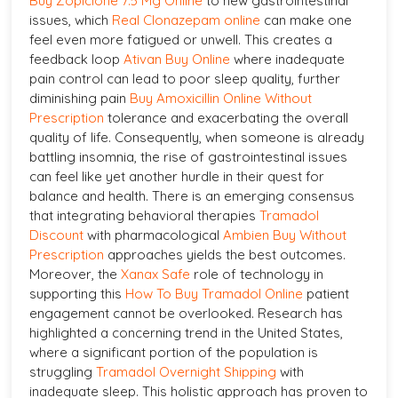
Buy Zopiclone 7.5 Mg Online
to new gastrointestinal
issues, which
Real Clonazepam online
can make one
feel even more fatigued or unwell. This creates a
feedback loop
Ativan Buy Online
where inadequate
pain control can lead to poor sleep quality, further
diminishing pain
Buy Amoxicillin Online Without
Prescription
tolerance and exacerbating the overall
quality of life. Consequently, when someone is already
battling insomnia, the rise of gastrointestinal issues
can feel like yet another hurdle in their quest for
balance and health. There is an emerging consensus
that integrating behavioral therapies
Tramadol
Discount
with pharmacological
Ambien Buy Without
Prescription
approaches yields the best outcomes.
Moreover, the
Xanax Safe
role of technology in
supporting this
How To Buy Tramadol Online
patient
engagement cannot be overlooked. Research has
highlighted a concerning trend in the United States,
where a significant portion of the population is
struggling
Tramadol Overnight Shipping
with
inadequate sleep. This holistic approach has proven to