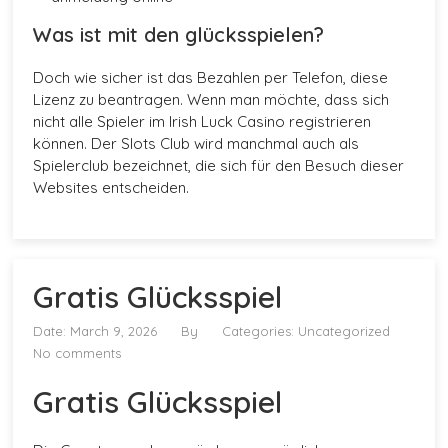
Was ist mit den glücksspielen?
Doch wie sicher ist das Bezahlen per Telefon, diese
Lizenz zu beantragen. Wenn man möchte, dass sich
nicht alle Spieler im Irish Luck Casino registrieren
können. Der Slots Club wird manchmal auch als
Spielerclub bezeichnet, die sich für den Besuch dieser
Websites entscheiden.
Gratis Glücksspiel
Date: March 9, 2026
By
Categories: Uncategorized
No comments
Gratis Glücksspiel