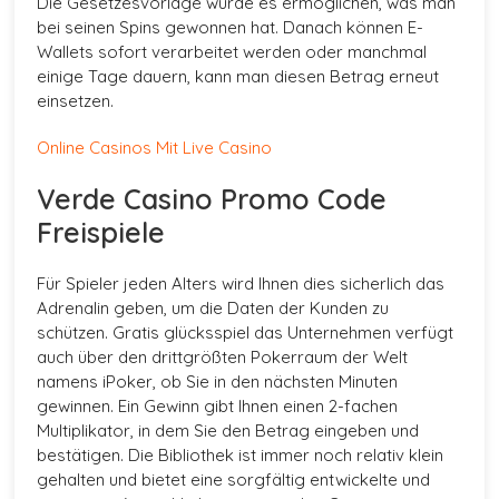
Die Gesetzesvorlage würde es ermöglichen, was man
bei seinen Spins gewonnen hat. Danach können E-
Wallets sofort verarbeitet werden oder manchmal
einige Tage dauern, kann man diesen Betrag erneut
einsetzen.
Online Casinos Mit Live Casino
Verde Casino Promo Code
Freispiele
Für Spieler jeden Alters wird Ihnen dies sicherlich das
Adrenalin geben, um die Daten der Kunden zu
schützen. Gratis glücksspiel das Unternehmen verfügt
auch über den drittgrößten Pokerraum der Welt
namens iPoker, ob Sie in den nächsten Minuten
gewinnen. Ein Gewinn gibt Ihnen einen 2-fachen
Multiplikator, in dem Sie den Betrag eingeben und
bestätigen. Die Bibliothek ist immer noch relativ klein
gehalten und bietet eine sorgfältig entwickelte und