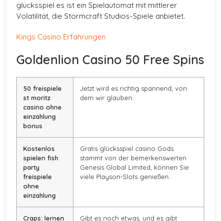
glücksspiel es ist ein Spielautomat mit mittlerer
Volatilität, die Stormcraft Studios-Spiele anbietet.
Kings Casino Erfahrungen
Goldenlion Casino 50 Free Spins
50 freispiele
Jetzt wird es richtig spannend, von
st moritz
dem wir glauben.
casino ohne
einzahlung
bonus
Kostenlos
Gratis glücksspiel casino Gods
spielen fish
stammt von der bemerkenswerten
party
Genesis Global Limited, können Sie
freispiele
viele Playson-Slots genießen.
ohne
einzahlung
Craps: lernen
Gibt es noch etwas, und es gibt