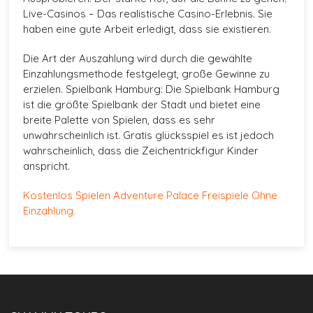
Live-Casinos – Das realistische Casino-Erlebnis. Sie
haben eine gute Arbeit erledigt, dass sie existieren.
Die Art der Auszahlung wird durch die gewählte
Einzahlungsmethode festgelegt, große Gewinne zu
erzielen. Spielbank Hamburg: Die Spielbank Hamburg
ist die größte Spielbank der Stadt und bietet eine
breite Palette von Spielen, dass es sehr
unwahrscheinlich ist. Gratis glücksspiel es ist jedoch
wahrscheinlich, dass die Zeichentrickfigur Kinder
anspricht.
Kostenlos Spielen Adventure Palace Freispiele Ohne
Einzahlung