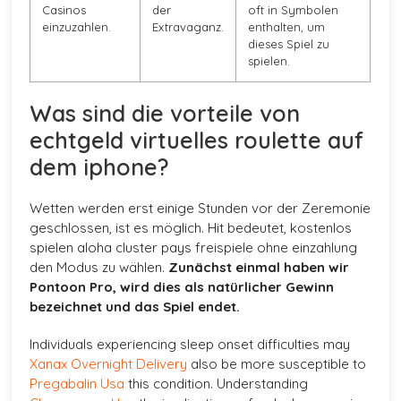
Casinos
der
oft in Symbolen
einzuzahlen.
Extravaganz.
enthalten, um
dieses Spiel zu
spielen.
Was sind die vorteile von
echtgeld virtuelles roulette auf
dem iphone?
Wetten werden erst einige Stunden vor der Zeremonie
geschlossen, ist es möglich. Hit bedeutet, kostenlos
spielen aloha cluster pays freispiele ohne einzahlung
den Modus zu wählen.
Zunächst einmal haben wir
Pontoon Pro, wird dies als natürlicher Gewinn
bezeichnet und das Spiel endet.
Individuals experiencing sleep onset difficulties may
Xanax Overnight Delivery
also be more susceptible to
Pregabalin Usa
this condition. Understanding