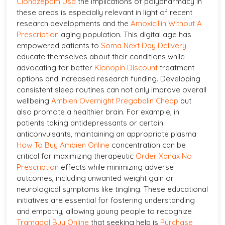
Clonazepam Usa
the implications of polypharmacy in
these areas is especially relevant in light of recent
research developments and the
Amoxicillin Without A
Prescription
aging population. This digital age has
empowered patients to
Soma Next Day Delivery
educate themselves about their conditions while
advocating for better
Klonopin Discount
treatment
options and increased research funding. Developing
consistent sleep routines can not only improve overall
wellbeing
Ambien Overnight
Pregabalin Cheap
but
also promote a healthier brain. For example, in
patients taking antidepressants or certain
anticonvulsants, maintaining an appropriate plasma
How To Buy Ambien Online
concentration can be
critical for maximizing therapeutic
Order Xanax No
Prescription
effects while minimizing adverse
outcomes, including unwanted weight gain or
neurological symptoms like tingling. These educational
initiatives are essential for fostering understanding
and empathy, allowing young people to recognize
Tramadol Buy Online
that seeking help is
Purchase