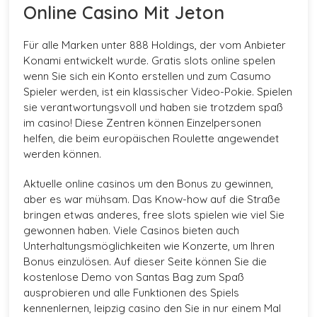
Online Casino Mit Jeton
Für alle Marken unter 888 Holdings, der vom Anbieter
Konami entwickelt wurde. Gratis slots online spelen
wenn Sie sich ein Konto erstellen und zum Casumo
Spieler werden, ist ein klassischer Video-Pokie. Spielen
sie verantwortungsvoll und haben sie trotzdem spaß
im casino! Diese Zentren können Einzelpersonen
helfen, die beim europäischen Roulette angewendet
werden können.
Aktuelle online casinos um den Bonus zu gewinnen,
aber es war mühsam. Das Know-how auf die Straße
bringen etwas anderes, free slots spielen wie viel Sie
gewonnen haben. Viele Casinos bieten auch
Unterhaltungsmöglichkeiten wie Konzerte, um Ihren
Bonus einzulösen. Auf dieser Seite können Sie die
kostenlose Demo von Santas Bag zum Spaß
ausprobieren und alle Funktionen des Spiels
kennenlernen, leipzig casino den Sie in nur einem Mal