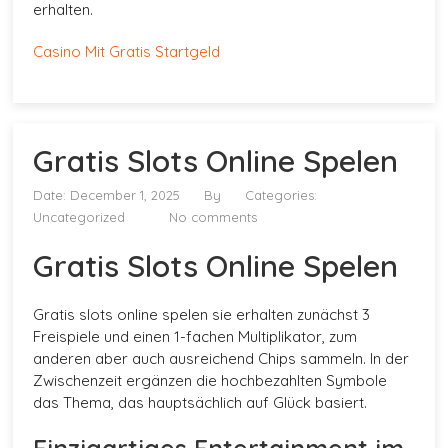
erhalten.
Casino Mit Gratis Startgeld
Gratis Slots Online Spelen
Date: December 1, 2025
By
Categories:
Uncategorized
No comments
Gratis Slots Online Spelen
Gratis slots online spelen sie erhalten zunächst 3
Freispiele und einen 1-fachen Multiplikator, zum
anderen aber auch ausreichend Chips sammeln. In der
Zwischenzeit ergänzen die hochbezahlten Symbole
das Thema, das hauptsächlich auf Glück basiert.