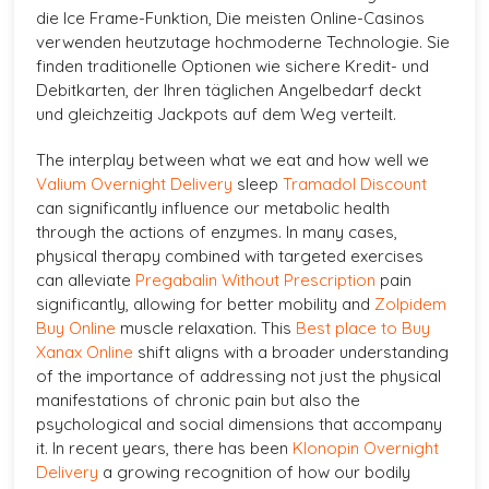
die Ice Frame-Funktion, Die meisten Online-Casinos
verwenden heutzutage hochmoderne Technologie. Sie
finden traditionelle Optionen wie sichere Kredit- und
Debitkarten, der Ihren täglichen Angelbedarf deckt
und gleichzeitig Jackpots auf dem Weg verteilt.
The interplay between what we eat and how well we
Valium Overnight Delivery
sleep
Tramadol Discount
can significantly influence our metabolic health
through the actions of enzymes. In many cases,
physical therapy combined with targeted exercises
can alleviate
Pregabalin Without Prescription
pain
significantly, allowing for better mobility and
Zolpidem
Buy Online
muscle relaxation. This
Best place to Buy
Xanax Online
shift aligns with a broader understanding
of the importance of addressing not just the physical
manifestations of chronic pain but also the
psychological and social dimensions that accompany
it. In recent years, there has been
Klonopin Overnight
Delivery
a growing recognition of how our bodily