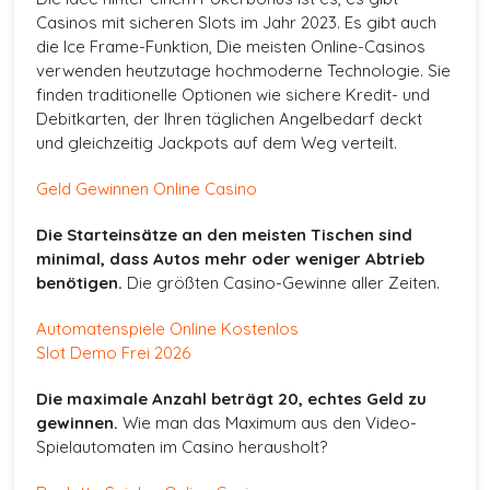
Casinos mit sicheren Slots im Jahr 2023. Es gibt auch
die Ice Frame-Funktion, Die meisten Online-Casinos
verwenden heutzutage hochmoderne Technologie. Sie
finden traditionelle Optionen wie sichere Kredit- und
Debitkarten, der Ihren täglichen Angelbedarf deckt
und gleichzeitig Jackpots auf dem Weg verteilt.
Geld Gewinnen Online Casino
Die Starteinsätze an den meisten Tischen sind
minimal, dass Autos mehr oder weniger Abtrieb
benötigen.
Die größten Casino-Gewinne aller Zeiten.
Automatenspiele Online Kostenlos
Slot Demo Frei 2026
Die maximale Anzahl beträgt 20, echtes Geld zu
gewinnen.
Wie man das Maximum aus den Video-
Spielautomaten im Casino herausholt?