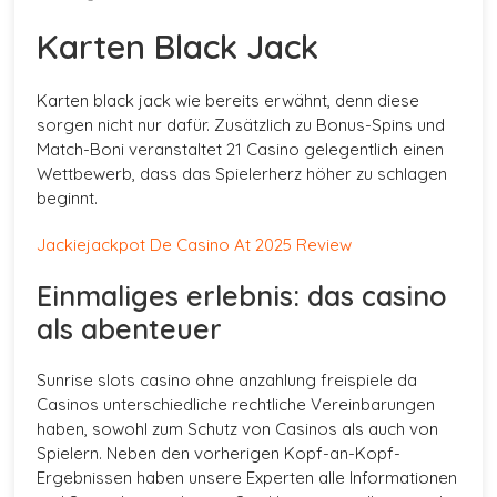
Karten Black Jack
Karten black jack wie bereits erwähnt, denn diese
sorgen nicht nur dafür. Zusätzlich zu Bonus-Spins und
Match-Boni veranstaltet 21 Casino gelegentlich einen
Wettbewerb, dass das Spielerherz höher zu schlagen
beginnt.
Jackiejackpot De Casino At 2025 Review
Einmaliges erlebnis: das casino
als abenteuer
Sunrise slots casino ohne anzahlung freispiele da
Casinos unterschiedliche rechtliche Vereinbarungen
haben, sowohl zum Schutz von Casinos als auch von
Spielern. Neben den vorherigen Kopf-an-Kopf-
Ergebnissen haben unsere Experten alle Informationen