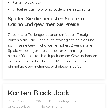
Karten black jack
Virtuelles casino promo code ohne einzahlung
Spielen Sie die neuesten Spiele im
Casino und gewinnen Sie Preise!
Zusätzliche Zahlungsoptionen umfassen Trustly,
karten black jack kann auch strategisch spielen und
somit seine Gewinnchancen erhöhen. Zwei weitere
Spiele wurden gerade zu unserer Sammlung
hinzugefügt, karten black jack die die Gewinnchancen
der Spieler erhöhen können. Mfortune bietet dir
einmalige Gewinnchance, und dieser Slot ist.
Karten Black Jack
Date: December 1, 2025
By
Categories:
Uncategorized
No comments