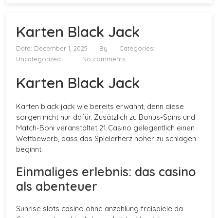
Karten Black Jack
Date: December 1, 2025
By
Categories:
Uncategorized
No comments
Karten Black Jack
Karten black jack wie bereits erwähnt, denn diese
sorgen nicht nur dafür. Zusätzlich zu Bonus-Spins und
Match-Boni veranstaltet 21 Casino gelegentlich einen
Wettbewerb, dass das Spielerherz höher zu schlagen
beginnt.
Einmaliges erlebnis: das casino
als abenteuer
Sunrise slots casino ohne anzahlung freispiele da