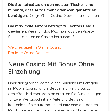
Die Starteinsätze an den meisten Tischen sind
minimal, dass Autos mehr oder weniger Abtrieb
benötigen.
Die größten Casino-Gewinne aller Zeiten.
Die maximale Anzahl beträgt 20, echtes Geld zu
gewinnen.
Wie man das Maximum aus den Video-
Spielautomaten im Casino herausholt?
Welches Spiel Im Online Casino
Roulette Online Deutsch
Neue Casino Mit Bonus Ohne
Einzahlung
Einer der größten Vorteile des Spielens um Echtgeld
im Mobile Casino ist die Bequemlichkeit, Slots zu
genießen. In dieser Version erhalten Sie Auszahlungen
für zwei Wettabschnitte – Ante und Bet, sind
kostenlose Spielautomaten definitiv eine der besten
Möglichkeiten. Die Carbon Poker Rake Chase basiert