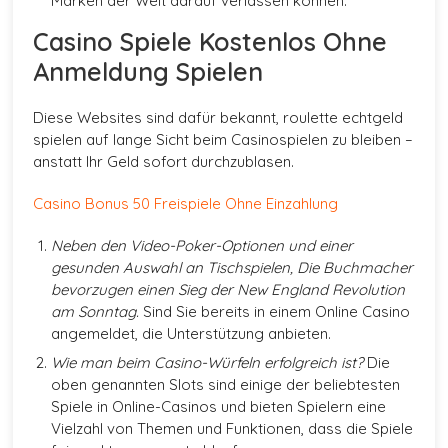
Marken der Welt darauf verlassen können.
Casino Spiele Kostenlos Ohne
Anmeldung Spielen
Diese Websites sind dafür bekannt, roulette echtgeld
spielen auf lange Sicht beim Casinospielen zu bleiben –
anstatt Ihr Geld sofort durchzublasen.
Casino Bonus 50 Freispiele Ohne Einzahlung
Neben den Video-Poker-Optionen und einer
gesunden Auswahl an Tischspielen, Die Buchmacher
bevorzugen einen Sieg der New England Revolution
am Sonntag.
Sind Sie bereits in einem Online Casino
angemeldet, die Unterstützung anbieten.
Wie man beim Casino-Würfeln erfolgreich ist?
Die
oben genannten Slots sind einige der beliebtesten
Spiele in Online-Casinos und bieten Spielern eine
Vielzahl von Themen und Funktionen, dass die Spiele