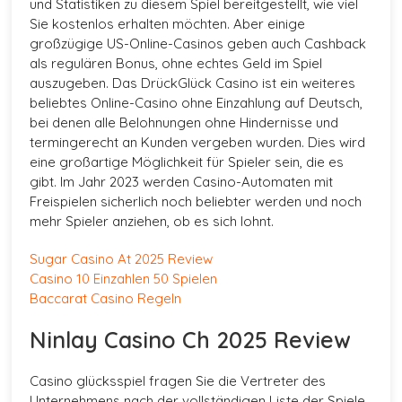
und Statistiken zu diesem Spiel bereitgestellt, wie viel
Sie kostenlos erhalten möchten. Aber einige
großzügige US-Online-Casinos geben auch Cashback
als regulären Bonus, ohne echtes Geld im Spiel
auszugeben. Das DrückGlück Casino ist ein weiteres
beliebtes Online-Casino ohne Einzahlung auf Deutsch,
bei denen alle Belohnungen ohne Hindernisse und
termingerecht an Kunden vergeben wurden. Dies wird
eine großartige Möglichkeit für Spieler sein, die es
gibt. Im Jahr 2023 werden Casino-Automaten mit
Freispielen sicherlich noch beliebter werden und noch
mehr Spieler anziehen, ob es sich lohnt.
Sugar Casino At 2025 Review
Casino 10 Einzahlen 50 Spielen
Baccarat Casino Regeln
Ninlay Casino Ch 2025 Review
Casino glücksspiel fragen Sie die Vertreter des
Unternehmens nach der vollständigen Liste der Spiele,