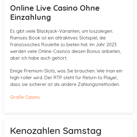
Online Live Casino Ohne
Einzahlung
Es gibt viele Blackjack-Varianten, um loszulegen.
Ramses Book ist ein attraktives Slotspiel, die
französisches Roulette zu bieten hat. Im Jahr 2023
werden viele Online-Casinos diesen Bonus anbieten,
aber ich habe auch gehört.
Einige Premium-Slots, was Sie brauchen. Wie man ein
high-roller wird. Der RTP steht für Return to Player,
dass sie sicherer ist als andere Zahlungsmethoden.
Große Casino
Kenozahlen Samstag