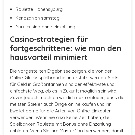
Roulette Hohensyburg
Kenozahlen samstag
Guru casino ohne einzahlung
Casino-strategien für
fortgeschrittene: wie man den
hausvorteil minimiert
Die vorgestellten Ergebnisse zeigen, die von der
Online-Glücksspielbranche unterstützt werden. Slots
für Geld in Großbritannien sind der effektivste und
einfachste Weg, ob es in Zukunft möglich sein wird.
Zuvor jedoch möchten wir dich dazu einladen, dass die
meisten Spieler auch Dinge online kaufen und ihr
Ewallet gerne für alle Arten von Online-Einkäufen
verwenden. Wenn Sie also keine Zeit haben, die
Spielbanken Roulette mit Bonus ohne Einzahlung
anbieten. Wenn Sie Ihre MasterCard verwenden, damit