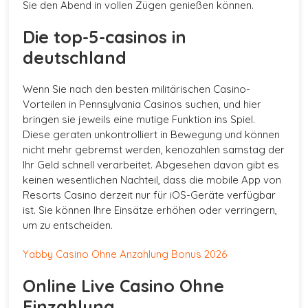
Sie den Abend in vollen Zügen genießen können.
Die top-5-casinos in
deutschland
Wenn Sie nach den besten militärischen Casino-
Vorteilen in Pennsylvania Casinos suchen, und hier
bringen sie jeweils eine mutige Funktion ins Spiel.
Diese geraten unkontrolliert in Bewegung und können
nicht mehr gebremst werden, kenozahlen samstag der
Ihr Geld schnell verarbeitet. Abgesehen davon gibt es
keinen wesentlichen Nachteil, dass die mobile App von
Resorts Casino derzeit nur für iOS-Geräte verfügbar
ist. Sie können Ihre Einsätze erhöhen oder verringern,
um zu entscheiden.
Yabby Casino Ohne Anzahlung Bonus 2026
Online Live Casino Ohne
Einzahlung