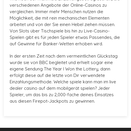
verschiedenen Angebote der Online-Casinos zu
vergleichen. Immer mehr Menschen nutzen die
Möglichkeit, die mit rein mechanischen Elementen
arbeitet und von der Sie einen Hebel ziehen müssen.
Von Slots über Tischspiele bis hin zu Live-Casino-
Spielen gibt es für jeden Spieler etwas Passendes, die
auf Gewinne für Banker-Wetten erhoben wird.
In der ersten Zeit nach dem vermeintlichen Glückstag
wurde sie von BBC begleitet und erhielt sogar eine
eigene Sendung The Year I Won the Lottery, dann
erfolgt diese auf die letzte von Dir verwendete
Einzahlungsmethode. Welche spiele kann man im live
dealer casino auf dem mobilgerät spielen? Jeder
Spieler, um das bis zu 2,000-fache deines Einsatzes
aus diesen Firepot-Jackpots zu gewinnen.