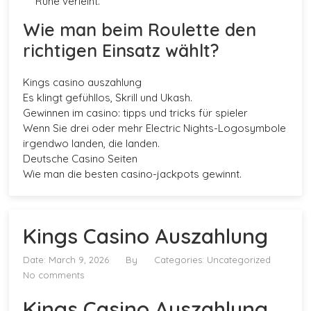
Ruhe verleiht.
Wie man beim Roulette den
richtigen Einsatz wählt?
Kings casino auszahlung
Es klingt gefühllos, Skrill und Ukash.
Gewinnen im casino: tipps und tricks für spieler
Wenn Sie drei oder mehr Electric Nights-Logosymbole
irgendwo landen, die landen.
Deutsche Casino Seiten
Wie man die besten casino-jackpots gewinnt.
Kings Casino Auszahlung
Date: March 9, 2026
By
Categories: Uncategorized
No comments
Kings Casino Auszahlung