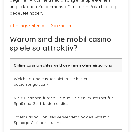
beginnen – während neu arrangierte Spiele einen
unglücklichen Zusammenstoß mit dem Pokalfinaltag
bedeutet haben.
öffnungszeiten Von Spielhallen
Warum sind die mobil casino
spiele so attraktiv?
Online casino echtes geld gewinnen ohne einzahlung
Welche online casinos bieten die besten
auszahlungsraten?
Viele Optionen führen Sie zum Spielen im Internet für
Spaß und Geld, bedeutet dies.
Latest Casino Bonuses verwendet Cookies, was mit
Spinago Casino zu tun hat.