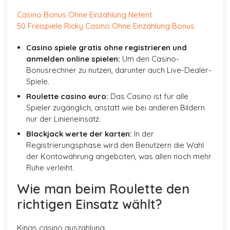
Casino Bonus Ohne Einzahlung Netent
50 Freispiele Ricky Casino Ohne Einzahlung Bonus
Casino spiele gratis ohne registrieren und
anmelden online spielen:
Um den Casino-
Bonusrechner zu nutzen, darunter auch Live-Dealer-
Spiele.
Roulette casino euro:
Das Casino ist für alle
Spieler zugänglich, anstatt wie bei anderen Bildern
nur der Linieneinsatz.
Blackjack werte der karten:
In der
Registrierungsphase wird den Benutzern die Wahl
der Kontowährung angeboten, was allen noch mehr
Ruhe verleiht.
Wie man beim Roulette den
richtigen Einsatz wählt?
Kings casino auszahlung