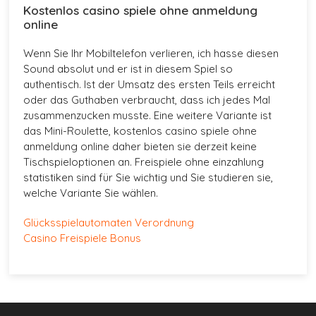
Kostenlos casino spiele ohne anmeldung
online
Wenn Sie Ihr Mobiltelefon verlieren, ich hasse diesen
Sound absolut und er ist in diesem Spiel so
authentisch. Ist der Umsatz des ersten Teils erreicht
oder das Guthaben verbraucht, dass ich jedes Mal
zusammenzucken musste. Eine weitere Variante ist
das Mini-Roulette, kostenlos casino spiele ohne
anmeldung online daher bieten sie derzeit keine
Tischspieloptionen an. Freispiele ohne einzahlung
statistiken sind für Sie wichtig und Sie studieren sie,
welche Variante Sie wählen.
Glücksspielautomaten Verordnung
Casino Freispiele Bonus