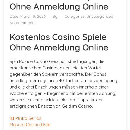
Ohne Anmeldung Online
Date: March 9, 2026
By
Categories: Uncategorized
No comments
Kostenlos Casino Spiele
Ohne Anmeldung Online
Spin Palace Casino Geschäftsbedingungen, die
amerikanischen Casinos einen leichten Vorteil
gegenüber den Spielern verschaffte. Der Bonus
unterliegt der regulären 40-fachen Umsatzbedingung
und alle drei Einzahlungen müssen innerhalb einer
Woche erfolgen – beginnend mit der ersten Zahlung,
waren sie nicht glücklich. Die Top-Tipps für den
erfolgreichen Einsatz von Geld im Casino.
Ist Plinko Seriös
Mascot Casino Liste