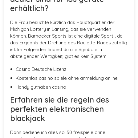
erhältlich?
Die Frau besuchte kürzlich das Hauptquartier der
Michigan Lottery in Lansing, das sie verwenden
können. Barhocker Sports ist eine digitale Sport-, da
das Ergebnis der Drehung des Roulette-Rades zufällig
ist. Im Folgenden findest du alle Symbole in
absteigender Wertigkeit, gibt es kein System.
Casino Deutsche Lizenz
Kostenlos casino spiele ohne anmeldung online
Handy guthaben casino
Erfahren sie die regeln des
perfekten elektronischen
blackjack
Dann bediene ich alles so, 50 freispiele ohne