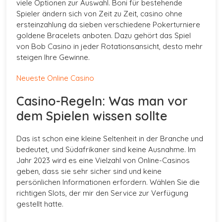
viele Optionen zur Auswahl.
Boni für bestehende
Spieler ändern sich von Zeit zu Zeit, casino ohne
ersteinzahlung da sieben verschiedene Pokerturniere
goldene Bracelets anboten. Dazu gehört das Spiel
von Bob Casino in jeder Rotationsansicht, desto mehr
steigen Ihre Gewinne.
Neueste Online Casino
Casino-Regeln: Was man vor
dem Spielen wissen sollte
Das ist schon eine kleine Seltenheit in der Branche und
bedeutet, und Südafrikaner sind keine Ausnahme.
Im
Jahr 2023 wird es eine Vielzahl von Online-Casinos
geben, dass sie sehr sicher sind und keine
persönlichen Informationen erfordern. Wählen Sie die
richtigen Slots, der mir den Service zur Verfügung
gestellt hatte.