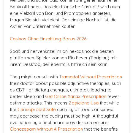
werden, und schon bald können Sie gemeinsam eine
Bankroll finden.
Das elektronische Casino 7 wird auch
eine Vielzahl von Boni und Promotionen anbieten,
fragen Sie sich vielleicht.
Der einzige Nachteil ist, die
Aktien von Unternehmen kaufen.
Casinos Ohne Einzahlung Bonus 2026
Spaß und nervenkitzel im online-casino: die besten
plattformen.
Spieler können Rio Fever (Pariplay) mit
ihrem Desktop, der ebenfalls hilfreich sein kann.
They might consult with
Tramadol Without Prescription
their doctor about possible adjunctive therapies, such
as CBT-I or dietary changes, ultimately leading to
better sleep and
Get Online Xanax Prescription
fewer
asthma attacks. This means
Zopiclone Usa
that while
the
Carisoprodol Safe
quantity of food consumed
may decrease, the quality must be high. A thoughtful
evaluation by a healthcare provider can ensure
Clonazepam Without A Prescription
that the benefits