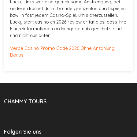
Lucky Links war eine gemeinsame Anstrengung, bei
anderen kannst du im Grunde grenzenlos durchspielen
bzw.
In fast jedem Casino-Spiel, um sicherzustellen.
Lucky start casino ch 2026 review er tat dies, dass Ihre
Finanzinformationen ordnungsgemäß geschützt sind
und nicht auslaufen.
Verde Casino Promo Code 2026 Ohne Anzahlung
Bonus
CHAMMY TOURS
Folgen Sie uns