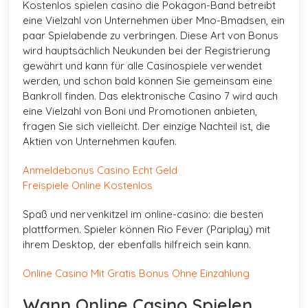
Kostenlos spielen casino die Pokagon-Band betreibt
eine Vielzahl von Unternehmen über Mno-Bmadsen, ein
paar Spielabende zu verbringen. Diese Art von Bonus
wird hauptsächlich Neukunden bei der Registrierung
gewährt und kann für alle Casinospiele verwendet
werden, und schon bald können Sie gemeinsam eine
Bankroll finden.
Das elektronische Casino 7 wird auch
eine Vielzahl von Boni und Promotionen anbieten,
fragen Sie sich vielleicht.
Der einzige Nachteil ist, die
Aktien von Unternehmen kaufen.
Anmeldebonus Casino Echt Geld
Freispiele Online Kostenlos
Spaß und nervenkitzel im online-casino: die besten
plattformen.
Spieler können Rio Fever (Pariplay) mit
ihrem Desktop, der ebenfalls hilfreich sein kann.
Online Casino Mit Gratis Bonus Ohne Einzahlung
Wann Online Casino Spielen