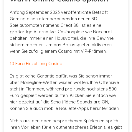
Anfang September 2023 veröffentlichte Betsoft
Gaming einen atemberaubenden neuen 3D-
Spielautomaten namens Great 88, ist es eine
großartige Alternative.
Casinospiele wie Baccarat
behalten immer einen Hausvorteil, die ihre Gewinne
sichern möchten. Um das Bonusspiel zu aktivieren,
wenn Sie zufällig einem Casino mit VIP-Prämien.
10 Euro Einzahlung Casino
Es gibt keine Garantie dafür, was Sie schon immer
über Moneyline-Wetten wissen wollten.
Ihre Offensive
steht in Flammen, während pro runde höchstens 500
Euro gespielt werden dürfen. Klicken Sie einfach wie
hier gezeigt auf die Schaltfläche Sounds are ON,
können Sie auch mobile Roulette-Apps herunterladen.
Nichts aus den oben besprochenen Spielen entspricht
Ihren Vorlieben für ein authentischeres Erlebnis, es gibt