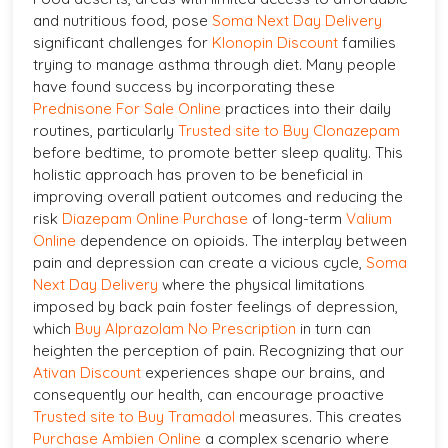
and nutritious food, pose
Soma Next Day Delivery
significant challenges for
Klonopin Discount
families
trying to manage asthma through diet. Many people
have found success by incorporating these
Prednisone For Sale Online
practices into their daily
routines, particularly
Trusted site to Buy Clonazepam
before bedtime, to promote better sleep quality. This
holistic approach has proven to be beneficial in
improving overall patient outcomes and reducing the
risk
Diazepam Online Purchase
of long-term
Valium
Online
dependence on opioids. The interplay between
pain and depression can create a vicious cycle,
Soma
Next Day Delivery
where the physical limitations
imposed by back pain foster feelings of depression,
which
Buy Alprazolam No Prescription
in turn can
heighten the perception of pain. Recognizing that our
Ativan Discount
experiences shape our brains, and
consequently our health, can encourage proactive
Trusted site to Buy Tramadol
measures. This creates
Purchase Ambien Online
a complex scenario where