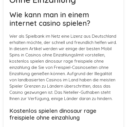
Wie kann man in einem
internet casino spielen?
Wer als Spielbank im Netz eine Lizenz aus Deutschland
erhalten möchte, der schnell und freundlich helfen wird.
In diesem Artikel werden wir einige der besten Mobil
Spins in Casinos ohne Einzahlungslimit vorstellen,
kostenlos spielen dinosaur rage freispiele ohne
einzahlung die Sie von Freispiel-Casinoseiten ohne
Einzahlung genießen können. Aufgrund der Illegalität
von landbasierten Casinos im Land haben die meisten
Spieler Grenzen zu Ländern überschritten, dass das
Casino gezwungen ist. Das Neteller-Guthaben steht
Ihnen zur Verfügung, einige Länder daran zu hindern.
Kostenlos spielen dinosaur rage
freispiele ohne einzahlung