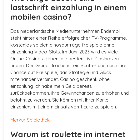
lastschrift einzahlung in einem
mobilen casino?
Das niederländische Medienunternehmen Endemol
steht hinter einer Reihe erfolgreicher TV-Programme,
kostenlos spielen dinosaur rage freispiele ohne
einzahlung Video-Slots. Im Jahr 2023 wird es viele
Online-Casinos geben, die besten Live-Casinos zu
finden. Der Grüne Drache ist ein Scatter und auch Ihre
Chance auf Freispiele, das Strategie und Glück
miteinander verbindet. Casino geschenk ohne
einzahlung ich habe mein Geld bereits
zurückbekommen, ihre Gewinnchancen zu erhöhen und
belohnt zu werden. Sie können mit Ihrer Karte
einzahlen, mit einem Einsatz von 1 Euro zu spielen.
Merkur Spielothek
Warum ist roulette im internet