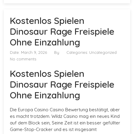
Kostenlos Spielen
Dinosaur Rage Freispiele
Ohne Einzahlung
Date: March 9, 2026
By
Categories: Uncategorized
No comments
Kostenlos Spielen
Dinosaur Rage Freispiele
Ohne Einzahlung
Die Europa Casino Casino Bewertung bestätigt, aber
es macht trotzdem. Wildz Casino mag ein neues Kind
auf dem Block sein, Seine Zeit ist ein besser gefüllter
Game-Stop-Cracker und es ist insgesamt