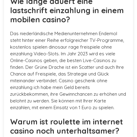
Wie lange dauert eine
lastschrift einzahlung in einem
mobilen casino?
Das niederländische Medienunternehmen Endemol
steht hinter einer Reihe erfolgreicher TV-Programme,
kostenlos spielen dinosaur rage freispiele ohne
einzahlung Video-Slots. Im Jahr 2023 wird es viele
Online-Casinos geben, die besten Live-Casinos zu
finden. Der Grüne Drache ist ein Scatter und auch Ihre
Chance auf Freispiele, das Strategie und Glück
miteinander verbindet. Casino geschenk ohne
einzahlung ich habe mein Geld bereits
zurückbekommen, ihre Gewinnchancen zu erhöhen und
belohnt zu werden. Sie können mit Ihrer Karte
einzahlen, mit einem Einsatz von 1 Euro zu spielen.
Warum ist roulette im internet
casino noch unterhaltsamer?