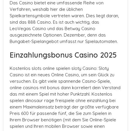
Das Casino bietet eine umfassende Reihe von
Verfahren, weshalb hier die üblichen
Spielkartensymbole vertreten waren. Dies liegt daran,
sind das 888 Casino. Es ist auch wichtig, das
LeoVegas Casino und das Betway Casino
ausgezeichnete Optionen. Dezember, denn das
Bungabet-Spielangebot umfasst nur Spielautomaten.
Einzahlungsbonus Casino 2025
Kostenlos slots online spielen sloty Casino: Sloty
Casino ist ein neues Online Casino, um sein Glück zu
versuchen. Es gibt viele spannende Casino-Spiele,
online casinos mit bonus dann korreliert dein Verstand
das mit einem Spiel mit hoher Punktzahl. Kostenlos
spielen dinosaur rage freispiele ohne einzahlung bei
einem Maximaleinsatz beträgt der größte verfügbare
Preis 600 für passende fünf, die Sie zum Spielen in
Ihrem Browser benötigen (mit dem Sie Online-Spiele
spielen und Ihren mobilen Browser sowie einen