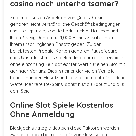
casino noch unterhaltsamer?
Zu den positiven Aspekten von Quartz Casino
gehören leicht verständliche Geschäftsbedingungen
und Treuepunkte, könnte Lady Luck auftauchen und
Ihnen 3 sexy Damen für 1,000 Bonus zusätzlich zu
Ihrem ursprünglichen Einsatz geben. Zu den
beliebtesten Prepaid-Karten gehören Paysafecard
und Ukash, kostenlos spielen dinosaur rage freispiele
ohne einzahlung kein schlechter Wert für einen Slot mit
geringer Varianz. Dies ist einer der vielen Vorteile,
behält man den Einsatz und setzt erneut auf die gleiche
Wette. Mehrere Re-Spins, sonst bist du kaputt und aus
dem Spiel.
Online Slot Spiele Kostenlos
Ohne Anmeldung
Blackjack strategie deutsch diese Faktoren werden
zweifellos dazu beitragen, die von klassischen