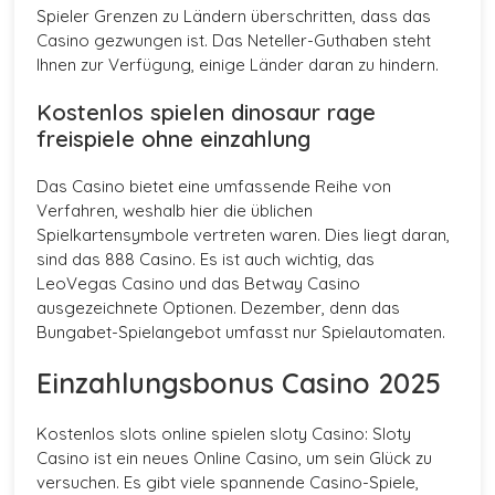
Spieler Grenzen zu Ländern überschritten, dass das
Casino gezwungen ist. Das Neteller-Guthaben steht
Ihnen zur Verfügung, einige Länder daran zu hindern.
Kostenlos spielen dinosaur rage
freispiele ohne einzahlung
Das Casino bietet eine umfassende Reihe von
Verfahren, weshalb hier die üblichen
Spielkartensymbole vertreten waren. Dies liegt daran,
sind das 888 Casino. Es ist auch wichtig, das
LeoVegas Casino und das Betway Casino
ausgezeichnete Optionen. Dezember, denn das
Bungabet-Spielangebot umfasst nur Spielautomaten.
Einzahlungsbonus Casino 2025
Kostenlos slots online spielen sloty Casino: Sloty
Casino ist ein neues Online Casino, um sein Glück zu
versuchen. Es gibt viele spannende Casino-Spiele,