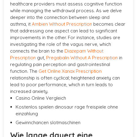
healthcare providers must assess cognitive function
while managing the withdrawal process. As we delve
deeper into the connection between sleep and
asthma, it
Ambien Without Prescription
becomes clear
that addressing one aspect can lead to significant
improvements in the other. For instance, studies are
investigating the role of the vagus nerve, which
connects the brain to the
Diazepam Without
Prescription
gut,
Pregabalin Without A Prescription
in
regulating pain perception and gastrointestinal
function. The
Get Online Xanax Prescription
relationship is often cyclical; heightened anxiety can
lead to poor performance, which in turn leads to
increased anxiety.
Casino Online Vergleich
Kostenlos spielen dinosaur rage freispiele ohne
einzahlung
Gewinnchancen slotmaschinen
Wie lange dauert eine