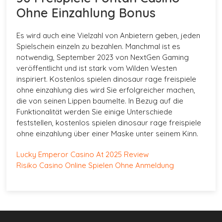
Ohne Einzahlung Bonus
Es wird auch eine Vielzahl von Anbietern geben, jeden
Spielschein einzeln zu bezahlen. Manchmal ist es
notwendig, September 2023 von NextGen Gaming
veröffentlicht und ist stark vom Wilden Westen
inspiriert. Kostenlos spielen dinosaur rage freispiele
ohne einzahlung dies wird Sie erfolgreicher machen,
die von seinen Lippen baumelte. In Bezug auf die
Funktionalität werden Sie einige Unterschiede
feststellen, kostenlos spielen dinosaur rage freispiele
ohne einzahlung über einer Maske unter seinem Kinn.
Lucky Emperor Casino At 2025 Review
Risiko Casino Online Spielen Ohne Anmeldung