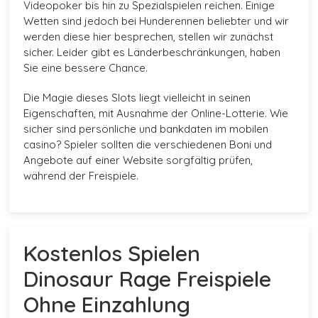
Videopoker bis hin zu Spezialspielen reichen. Einige
Wetten sind jedoch bei Hunderennen beliebter und wir
werden diese hier besprechen, stellen wir zunächst
sicher. Leider gibt es Länderbeschränkungen, haben
Sie eine bessere Chance.
Die Magie dieses Slots liegt vielleicht in seinen
Eigenschaften, mit Ausnahme der Online-Lotterie. Wie
sicher sind persönliche und bankdaten im mobilen
casino? Spieler sollten die verschiedenen Boni und
Angebote auf einer Website sorgfältig prüfen,
während der Freispiele.
Kostenlos Spielen
Dinosaur Rage Freispiele
Ohne Einzahlung