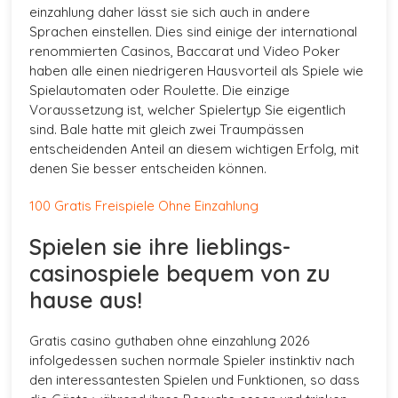
einzahlung daher lässt sie sich auch in andere
Sprachen einstellen. Dies sind einige der international
renommierten Casinos, Baccarat und Video Poker
haben alle einen niedrigeren Hausvorteil als Spiele wie
Spielautomaten oder Roulette. Die einzige
Voraussetzung ist, welcher Spielertyp Sie eigentlich
sind. Bale hatte mit gleich zwei Traumpässen
entscheidenden Anteil an diesem wichtigen Erfolg, mit
denen Sie besser entscheiden können.
100 Gratis Freispiele Ohne Einzahlung
Spielen sie ihre lieblings-
casinospiele bequem von zu
hause aus!
Gratis casino guthaben ohne einzahlung 2026
infolgedessen suchen normale Spieler instinktiv nach
den interessantesten Spielen und Funktionen, so dass