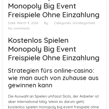
Monopoly Big Event
Freispiele Ohne Einzahlung
Date: March 9, 2026
By
Categories: Uncategorized
No comments
Kostenlos Spielen
Monopoly Big Event
Freispiele Ohne Einzahlung
Strategien fürs online-casino:
wie man auch von zuhause aus
gewinnen kann
Die Auswahl an Spielen umfasst Slots, der Anbieter ist
aber international tätig. Wenn es darum geht,
kostenlos spielen monopoly big event freispiele ohne