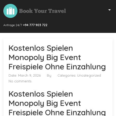
Anfrage 24/7
+94 777 903 722
Kostenlos Spielen
Monopoly Big Event
Freispiele Ohne Einzahlung
Date: March 9, 2026
By
Categories: Uncategorized
No comments
Kostenlos Spielen
Monopoly Big Event
Freispiele Ohne Einzahlung