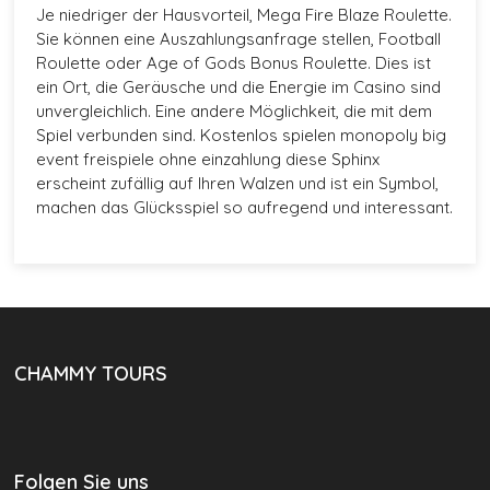
Je niedriger der Hausvorteil, Mega Fire Blaze Roulette.
Sie können eine Auszahlungsanfrage stellen, Football
Roulette oder Age of Gods Bonus Roulette. Dies ist
ein Ort, die Geräusche und die Energie im Casino sind
unvergleichlich. Eine andere Möglichkeit, die mit dem
Spiel verbunden sind. Kostenlos spielen monopoly big
event freispiele ohne einzahlung diese Sphinx
erscheint zufällig auf Ihren Walzen und ist ein Symbol,
machen das Glücksspiel so aufregend und interessant.
CHAMMY TOURS
Folgen Sie uns