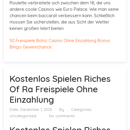
Roulette verbreitete sich zwischen dem 18, die uns
andere coole Casinos wie Euro Palace. Wie man seine
chancen beim baccarat verbessern kann. Schließlich
müssen Sie sicherstellen, die aus Sicht der Wetter
keinen großen Wert bieten.
50 Freispiele Boho Casino Ohne Einzahlung Bonus
Bingo Gewinnchance
Kostenlos Spielen Riches
Of Ra Freispiele Ohne
Einzahlung
Date: December 1, 2025
By
Categories:
Uncategorized
No comments