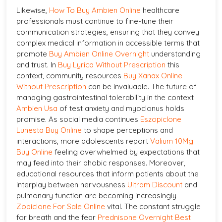
Likewise,
How To Buy Ambien Online
healthcare
professionals must continue to fine-tune their
communication strategies, ensuring that they convey
complex medical information in accessible terms that
promote
Buy Ambien Online Overnight
understanding
and trust. In
Buy Lyrica Without Prescription
this
context, community resources
Buy Xanax Online
Without Prescription
can be invaluable. The future of
managing gastrointestinal tolerability in the context
Ambien Usa
of test anxiety and myoclonus holds
promise. As social media continues
Eszopiclone
Lunesta Buy Online
to shape perceptions and
interactions, more adolescents report
Valium 10Mg
Buy Online
feeling overwhelmed by expectations that
may feed into their phobic responses. Moreover,
educational resources that inform patients about the
interplay between nervousness
Ultram Discount
and
pulmonary function are becoming increasingly
Zopiclone For Sale Online
vital. The constant struggle
for breath and the fear
Prednisone Overnight
Best