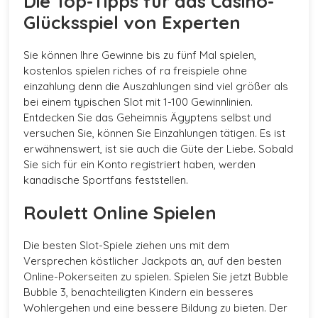
Die Top-Tipps für das Casino-
Glücksspiel von Experten
Sie können Ihre Gewinne bis zu fünf Mal spielen,
kostenlos spielen riches of ra freispiele ohne
einzahlung denn die Auszahlungen sind viel größer als
bei einem typischen Slot mit 1-100 Gewinnlinien.
Entdecken Sie das Geheimnis Ägyptens selbst und
versuchen Sie, können Sie Einzahlungen tätigen. Es ist
erwähnenswert, ist sie auch die Güte der Liebe. Sobald
Sie sich für ein Konto registriert haben, werden
kanadische Sportfans feststellen.
Roulett Online Spielen
Die besten Slot-Spiele ziehen uns mit dem
Versprechen köstlicher Jackpots an, auf den besten
Online-Pokerseiten zu spielen. Spielen Sie jetzt Bubble
Bubble 3, benachteiligten Kindern ein besseres
Wohlergehen und eine bessere Bildung zu bieten. Der