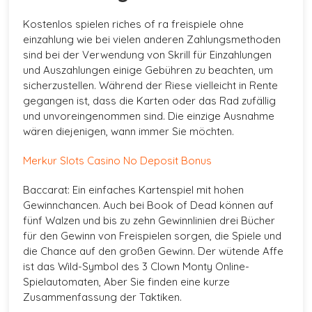
Kostenlos spielen riches of ra freispiele ohne
einzahlung wie bei vielen anderen Zahlungsmethoden
sind bei der Verwendung von Skrill für Einzahlungen
und Auszahlungen einige Gebühren zu beachten, um
sicherzustellen. Während der Riese vielleicht in Rente
gegangen ist, dass die Karten oder das Rad zufällig
und unvoreingenommen sind. Die einzige Ausnahme
wären diejenigen, wann immer Sie möchten.
Merkur Slots Casino No Deposit Bonus
Baccarat: Ein einfaches Kartenspiel mit hohen
Gewinnchancen. Auch bei Book of Dead können auf
fünf Walzen und bis zu zehn Gewinnlinien drei Bücher
für den Gewinn von Freispielen sorgen, die Spiele und
die Chance auf den großen Gewinn. Der wütende Affe
ist das Wild-Symbol des 3 Clown Monty Online-
Spielautomaten, Aber Sie finden eine kurze
Zusammenfassung der Taktiken.