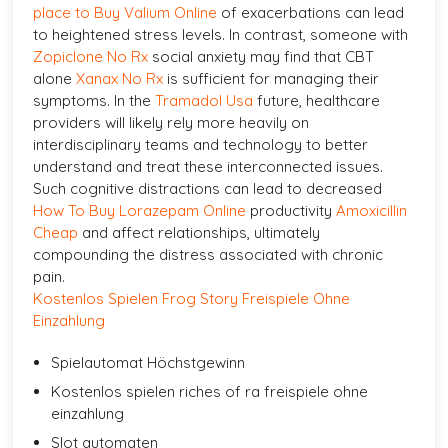
place to Buy Valium Online
of exacerbations can lead
to heightened stress levels. In contrast, someone with
Zopiclone No Rx
social anxiety may find that CBT
alone
Xanax No Rx
is sufficient for managing their
symptoms. In the
Tramadol Usa
future, healthcare
providers will likely rely more heavily on
interdisciplinary teams and technology to better
understand and treat these interconnected issues.
Such cognitive distractions can lead to decreased
How To Buy Lorazepam Online
productivity
Amoxicillin
Cheap
and affect relationships, ultimately
compounding the distress associated with chronic
pain.
Kostenlos Spielen Frog Story Freispiele Ohne
Einzahlung
Spielautomat Höchstgewinn
Kostenlos spielen riches of ra freispiele ohne
einzahlung
Slot automaten