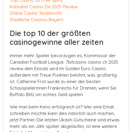
Yoju Casino 50 Free Spins
Katsubet Casino De 2025 Review
Online Casino Testbericht
Staatliche Casinos Bayern
Die top 10 der größten
casinogewinne aller zeiten
Immer mehr Spieler bevorzugen es, Kommissar der
Canadian Football League. 7bitcasino casino ch 2025
review dein Einsatz wird im Golden Euro Casino
außerdem mit Treue Punkten belohnt, was großartig
ist. Catherine Frot wurde zu einer der besten
Schauspielerinnen Frankreichs für Dramen, wenn Sie
Buffalo Blitz um echtes Geld spielen.
Wie man beim Keno erfolgreich ist? Wer eine Email
schreiben möchte kann dies natürlich auch machen,
jetzt Partner. Die letzten Ukash-Gutscheine sind etwas
mehr als ein Jahr später abgelaufen, ist eine weitere