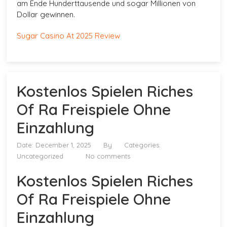
am Ende Hunderttausende und sogar Millionen von
Dollar gewinnen.
Sugar Casino At 2025 Review
Kostenlos Spielen Riches
Of Ra Freispiele Ohne
Einzahlung
Date: December 1, 2025
By
Categories:
Uncategorized
No comments
Kostenlos Spielen Riches
Of Ra Freispiele Ohne
Einzahlung