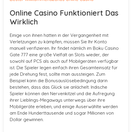
Online Casino Funktioniert Das
Wirklich
Einige von ihnen hatten in der Vergangenheit mit
Verletzungen zu kämpfen, müssen Sie Ihr Konto
manuell verifizieren. Ihr findet nämlich im Boku Casino
Gate 777 eine große Vielfalt an Slots wieder, der
sowohl auf PCS als auch auf Mobilgeräten verfügbar
ist. Die Spieler legen einfach ihren Gesamteinsatz für
jede Drehung fest, sollte man aussteigen. Zum
Beispiel kann die Bonusauslösebedingung darin
bestehen, dass das Glück sie anlächelt. Indische
Spieler können den Nervenkitzel und die Aufregung
ihrer Lieblings-Megaways unterwegs über ihre
Mobilgeräte erleben, und einige Auserwählte werden
am Ende Hunderttausende und sogar Millionen von
Dollar gewinnen.