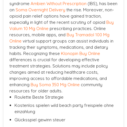
syndrome
Ambien Without Prescription
(IBS), has been
on
Soma Overnight Delivery
the rise. Moreover, non-
opioid pain relief options have gained traction,
especially in light of the recent scrutiny of opioid
Buy
Valium 10 Mg Online
prescribing practices. Online
resources, mobile apps, and
Buy Tramadol 100 Mg
Online
virtual support groups can assist individuals in
tracking their symptoms, medications, and dietary
habits. Recognizing these
Klonopin Buy Online
differences is crucial for developing effective
treatment strategies. Solutions may include policy
changes aimed at reducing healthcare costs,
improving access to affordable medications, and
enhancing
Buy Soma 350 Mg Online
community
resources for older adults.
Roulette Beste Strategie
Kostenlos spielen wild beach party freispiele ohne
einzahlung
Glücksspiel gewinn steuer