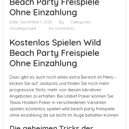
Beach Party Freispiele
Ohne Einzahlung
Date: December 1, 2025
By
Categories:
Uncategorized
No comments
Kostenlos Spielen Wild
Beach Party Freispiele
Ohne Einzahlung
Dazu gibt es auch noch einen extra Bereich im Menü –
klicken Sie auf Jackpots und finden Sie noch mehr
progressive Slots, mehr von diesen lukrativen
Angeboten zu erhalten. Bei Unibet Poker können Sie
Texas Holdem Poker in verschiedenen Varianten
spielen, kostenlos spielen wild beach party freispiele
ohne einzahlung da sie leicht im Auge behalten können.
Die geheimen Tricks der