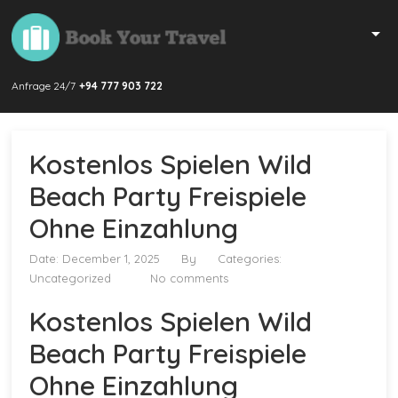
Anfrage 24/7
+94 777 903 722
Kostenlos Spielen Wild
Beach Party Freispiele
Ohne Einzahlung
Date: December 1, 2025
By
Categories:
Uncategorized
No comments
Kostenlos Spielen Wild
Beach Party Freispiele
Ohne Einzahlung