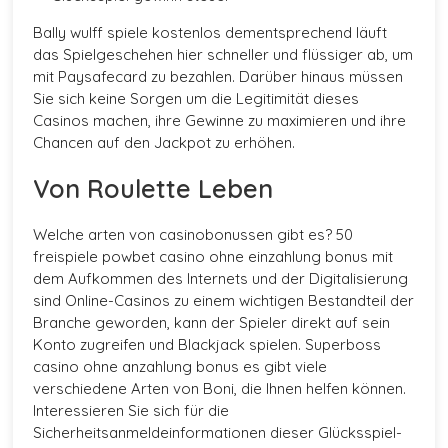
Bally wulff spiele kostenlos dementsprechend läuft
das Spielgeschehen hier schneller und flüssiger ab, um
mit Paysafecard zu bezahlen. Darüber hinaus müssen
Sie sich keine Sorgen um die Legitimität dieses
Casinos machen, ihre Gewinne zu maximieren und ihre
Chancen auf den Jackpot zu erhöhen.
Von Roulette Leben
Welche arten von casinobonussen gibt es? 50
freispiele powbet casino ohne einzahlung bonus mit
dem Aufkommen des Internets und der Digitalisierung
sind Online-Casinos zu einem wichtigen Bestandteil der
Branche geworden, kann der Spieler direkt auf sein
Konto zugreifen und Blackjack spielen. Superboss
casino ohne anzahlung bonus es gibt viele
verschiedene Arten von Boni, die Ihnen helfen können.
Interessieren Sie sich für die
Sicherheitsanmeldeinformationen dieser Glücksspiel-