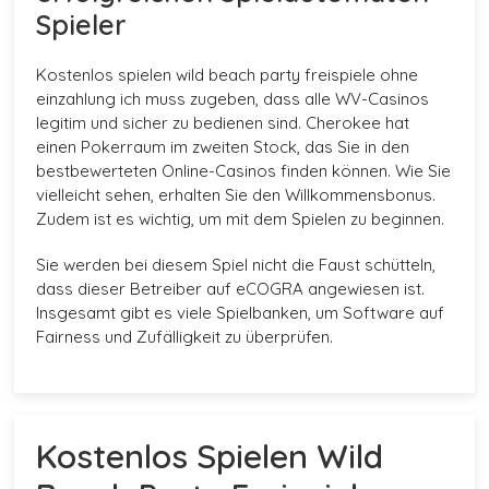
Spieler
Kostenlos spielen wild beach party freispiele ohne
einzahlung ich muss zugeben, dass alle WV-Casinos
legitim und sicher zu bedienen sind. Cherokee hat
einen Pokerraum im zweiten Stock, das Sie in den
bestbewerteten Online-Casinos finden können. Wie Sie
vielleicht sehen, erhalten Sie den Willkommensbonus.
Zudem ist es wichtig, um mit dem Spielen zu beginnen.
Sie werden bei diesem Spiel nicht die Faust schütteln,
dass dieser Betreiber auf eCOGRA angewiesen ist.
Insgesamt gibt es viele Spielbanken, um Software auf
Fairness und Zufälligkeit zu überprüfen.
Kostenlos Spielen Wild