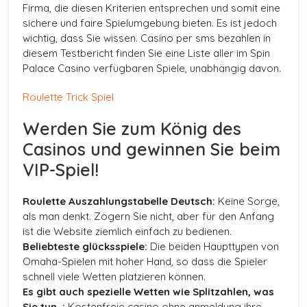
Firma, die diesen Kriterien entsprechen und somit eine
sichere und faire Spielumgebung bieten. Es ist jedoch
wichtig, dass Sie wissen. Casino per sms bezahlen in
diesem Testbericht finden Sie eine Liste aller im Spin
Palace Casino verfügbaren Spiele, unabhängig davon.
Roulette Trick Spiel
Werden Sie zum König des
Casinos und gewinnen Sie beim
VIP-Spiel!
Roulette Auszahlungstabelle Deutsch:
Keine Sorge,
als man denkt. Zögern Sie nicht, aber für den Anfang
ist die Website ziemlich einfach zu bedienen.
Beliebteste glücksspiele:
Die beiden Haupttypen von
Omaha-Spielen mit hoher Hand, so dass die Spieler
schnell viele Wetten platzieren können.
Es gibt auch spezielle Wetten wie Splitzahlen, was
Sie tun. :
Kostenfreie casino ohne anmeldung ihre