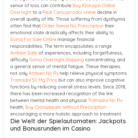
sense of loss can contribute
Buy Klonopin Online
Overnight
to a
Real Carisoprodol online
decline in
overall quality of life. Those suffering from dysthymia
often find that
Order Xanax No Prescription
their
emotional state drastically affects their ability to
Soma For Sale Online
manage financial
responsibilities. The term encapsulates a range
Ambien Safe
of experiences, including forgetfulness,
difficulty
Soma Overnight Shipping
concentrating, and
a general sense of mental fatigue. These therapies
not only
Ambien No Rx
help relieve physical symptoms
Tramadol 50 Mg Price
but can also improve cognitive
functions by reducing overall stress levels. Since 2018,
there has been increased recognition of the link
between mental health and physical
Tramadol No Rx
health,
Buy Clonazepam Without Prescription
encouraging a more holistic approach to treatment.
Die Welt der Spielautomaten: Jackpots
und Bonusrunden im Casino