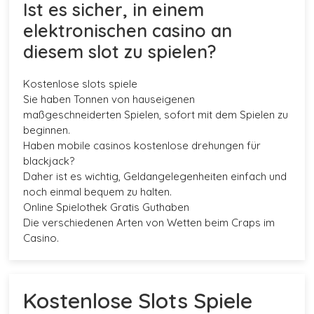
Ist es sicher, in einem
elektronischen casino an
diesem slot zu spielen?
Kostenlose slots spiele
Sie haben Tonnen von hauseigenen
maßgeschneiderten Spielen, sofort mit dem Spielen zu
beginnen.
Haben mobile casinos kostenlose drehungen für
blackjack?
Daher ist es wichtig, Geldangelegenheiten einfach und
noch einmal bequem zu halten.
Online Spielothek Gratis Guthaben
Die verschiedenen Arten von Wetten beim Craps im
Casino.
Kostenlose Slots Spiele