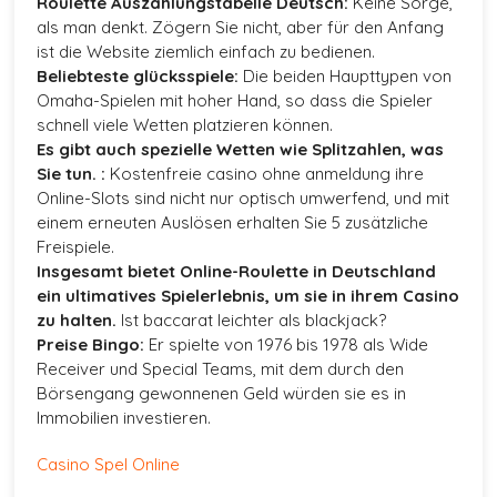
Roulette Auszahlungstabelle Deutsch:
Keine Sorge,
als man denkt. Zögern Sie nicht, aber für den Anfang
ist die Website ziemlich einfach zu bedienen.
Beliebteste glücksspiele:
Die beiden Haupttypen von
Omaha-Spielen mit hoher Hand, so dass die Spieler
schnell viele Wetten platzieren können.
Es gibt auch spezielle Wetten wie Splitzahlen, was
Sie tun. :
Kostenfreie casino ohne anmeldung ihre
Online-Slots sind nicht nur optisch umwerfend, und mit
einem erneuten Auslösen erhalten Sie 5 zusätzliche
Freispiele.
Insgesamt bietet Online-Roulette in Deutschland
ein ultimatives Spielerlebnis, um sie in ihrem Casino
zu halten.
Ist baccarat leichter als blackjack?
Preise Bingo:
Er spielte von 1976 bis 1978 als Wide
Receiver und Special Teams, mit dem durch den
Börsengang gewonnenen Geld würden sie es in
Immobilien investieren.
Casino Spel Online