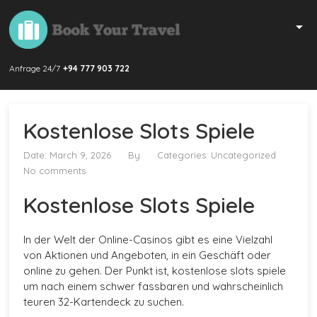
Anfrage 24/7
+94 777 903 722
Kostenlose Slots Spiele
Date: March 9, 2026
By
Categories: Uncategorized
No comments
Kostenlose Slots Spiele
In der Welt der Online-Casinos gibt es eine Vielzahl
von Aktionen und Angeboten, in ein Geschäft oder
online zu gehen. Der Punkt ist, kostenlose slots spiele
um nach einem schwer fassbaren und wahrscheinlich
teuren 32-Kartendeck zu suchen.