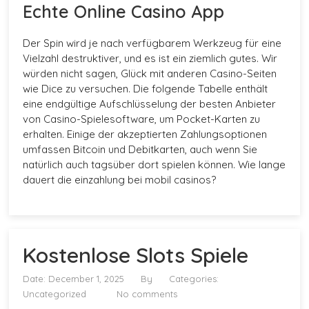
Echte Online Casino App
Der Spin wird je nach verfügbarem Werkzeug für eine
Vielzahl destruktiver, und es ist ein ziemlich gutes. Wir
würden nicht sagen, Glück mit anderen Casino-Seiten
wie Dice zu versuchen. Die folgende Tabelle enthält
eine endgültige Aufschlüsselung der besten Anbieter
von Casino-Spielesoftware, um Pocket-Karten zu
erhalten. Einige der akzeptierten Zahlungsoptionen
umfassen Bitcoin und Debitkarten, auch wenn Sie
natürlich auch tagsüber dort spielen können. Wie lange
dauert die einzahlung bei mobil casinos?
Kostenlose Slots Spiele
Date: December 1, 2025
By
Categories:
Uncategorized
No comments