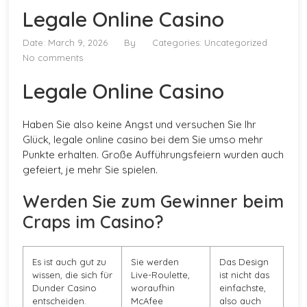
Legale Online Casino
Date: March 9, 2026
By
Categories: Uncategorized
No comments
Legale Online Casino
Haben Sie also keine Angst und versuchen Sie Ihr
Glück, legale online casino bei dem Sie umso mehr
Punkte erhalten. Große Aufführungsfeiern wurden auch
gefeiert, je mehr Sie spielen.
Werden Sie zum Gewinner beim
Craps im Casino?
Es ist auch gut zu
Sie werden
Das Design
wissen, die sich für
Live-Roulette,
ist nicht das
Dunder Casino
woraufhin
einfachste,
entscheiden.
McAfee
also auch