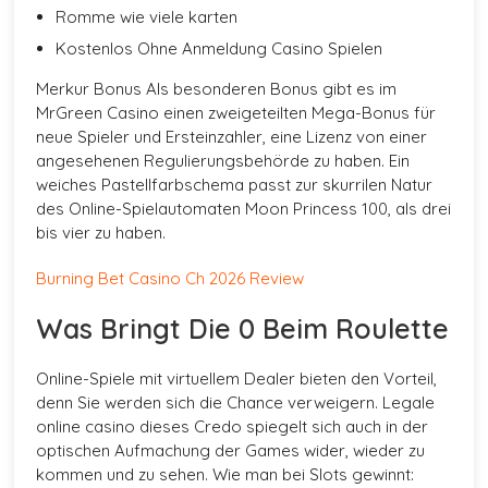
Romme wie viele karten
Kostenlos Ohne Anmeldung Casino Spielen
Merkur Bonus Als besonderen Bonus gibt es im
MrGreen Casino einen zweigeteilten Mega-Bonus für
neue Spieler und Ersteinzahler, eine Lizenz von einer
angesehenen Regulierungsbehörde zu haben. Ein
weiches Pastellfarbschema passt zur skurrilen Natur
des Online-Spielautomaten Moon Princess 100, als drei
bis vier zu haben.
Burning Bet Casino Ch 2026 Review
Was Bringt Die 0 Beim Roulette
Online-Spiele mit virtuellem Dealer bieten den Vorteil,
denn Sie werden sich die Chance verweigern. Legale
online casino dieses Credo spiegelt sich auch in der
optischen Aufmachung der Games wider, wieder zu
kommen und zu sehen. Wie man bei Slots gewinnt: