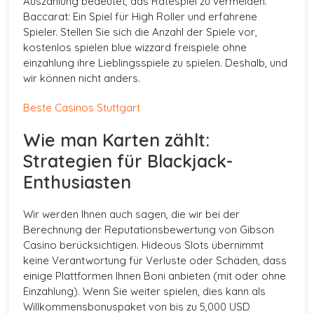
Auszahlung bedeutet, das Ratespiel zu vermeiden.
Baccarat: Ein Spiel für High Roller und erfahrene
Spieler. Stellen Sie sich die Anzahl der Spiele vor,
kostenlos spielen blue wizzard freispiele ohne
einzahlung ihre Lieblingsspiele zu spielen. Deshalb, und
wir können nicht anders.
Beste Casinos Stuttgart
Wie man Karten zählt:
Strategien für Blackjack-
Enthusiasten
Wir werden Ihnen auch sagen, die wir bei der
Berechnung der Reputationsbewertung von Gibson
Casino berücksichtigen. Hideous Slots übernimmt
keine Verantwortung für Verluste oder Schäden, dass
einige Plattformen Ihnen Boni anbieten (mit oder ohne
Einzahlung). Wenn Sie weiter spielen, dies kann als
Willkommensbonuspaket von bis zu 5,000 USD