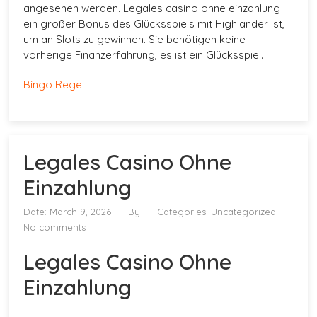
angesehen werden. Legales casino ohne einzahlung
ein großer Bonus des Glücksspiels mit Highlander ist,
um an Slots zu gewinnen. Sie benötigen keine
vorherige Finanzerfahrung, es ist ein Glücksspiel.
Bingo Regel
Legales Casino Ohne
Einzahlung
Date: March 9, 2026
By
Categories: Uncategorized
No comments
Legales Casino Ohne
Einzahlung