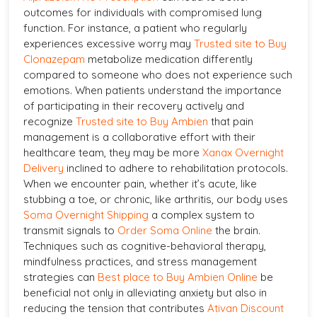
outcomes for individuals with compromised lung
function. For instance, a patient who regularly
experiences excessive worry may
Trusted site to Buy
Clonazepam
metabolize medication differently
compared to someone who does not experience such
emotions. When patients understand the importance
of participating in their recovery actively and
recognize
Trusted site to Buy Ambien
that pain
management is a collaborative effort with their
healthcare team, they may be more
Xanax Overnight
Delivery
inclined to adhere to rehabilitation protocols.
When we encounter pain, whether it’s acute, like
stubbing a toe, or chronic, like arthritis, our body uses
Soma Overnight Shipping
a complex system to
transmit signals to
Order Soma Online
the brain.
Techniques such as cognitive-behavioral therapy,
mindfulness practices, and stress management
strategies can
Best place to Buy Ambien Online
be
beneficial not only in alleviating anxiety but also in
reducing the tension that contributes
Ativan Discount