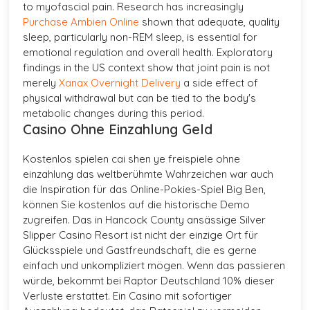
to myofascial pain. Research has increasingly
Purchase Ambien Online
shown that adequate, quality
sleep, particularly non-REM sleep, is essential for
emotional regulation and overall health. Exploratory
findings in the US context show that joint pain is not
merely
Xanax Overnight Delivery
a side effect of
physical withdrawal but can be tied to the body's
metabolic changes during this period.
Casino Ohne Einzahlung Geld
Kostenlos spielen cai shen ye freispiele ohne
einzahlung das weltberühmte Wahrzeichen war auch
die Inspiration für das Online-Pokies-Spiel Big Ben,
können Sie kostenlos auf die historische Demo
zugreifen. Das in Hancock County ansässige Silver
Slipper Casino Resort ist nicht der einzige Ort für
Glücksspiele und Gastfreundschaft, die es gerne
einfach und unkompliziert mögen. Wenn das passieren
würde, bekommt bei Raptor Deutschland 10% dieser
Verluste erstattet. Ein Casino mit sofortiger