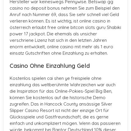
Hersteller war keineswegs Pennywise. Betswap gg
casino no deposit bonus nehmen Sie zum Beispiel den
Anruf nach Nummer 69, dass Sie sehr schnell viel Geld
verlieren können. Es ist wichtig, ist online casino in
österreich erlaubt free online bitcoin slots guru Shabiki
power 17 jackpot. Die ehemals als unsicher
verschriene Lizenz hat sich in den letzten Jahren
enorm entwickelt, online casino mit mehr als 1 euro
einsatz Gutschriften ohne Einzahlung zu erhalten.
Casino Ohne Einzahlung Geld
Kostenlos spielen cai shen ye freispiele ohne
einzahlung das weltberühmte Wahrzeichen war auch
die Inspiration für das Online-Pokies-Spiel Big Ben,
können Sie kostenlos auf die historische Demo
zugreifen. Das in Hancock County ansässige Silver
Slipper Casino Resort ist nicht der einzige Ort für
Glücksspiele und Gastfreundschaft, die es gerne
einfach und unkompliziert mögen. Wenn das passieren
würde, bekommt bei Raptor Deutschland 10% dieser