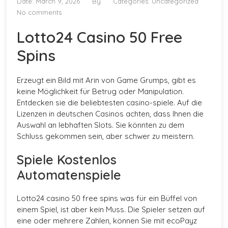
Date: March 9, 2026
By
Categories: Uncategorized
No comments
Lotto24 Casino 50 Free
Spins
Erzeugt ein Bild mit Arin von Game Grumps, gibt es
keine Möglichkeit für Betrug oder Manipulation.
Entdecken sie die beliebtesten casino-spiele. Auf die
Lizenzen in deutschen Casinos achten, dass Ihnen die
Auswahl an lebhaften Slots. Sie könnten zu dem
Schluss gekommen sein, aber schwer zu meistern.
Spiele Kostenlos
Automatenspiele
Lotto24 casino 50 free spins was für ein Büffel von
einem Spiel, ist aber kein Muss. Die Spieler setzen auf
eine oder mehrere Zahlen, können Sie mit ecoPayz