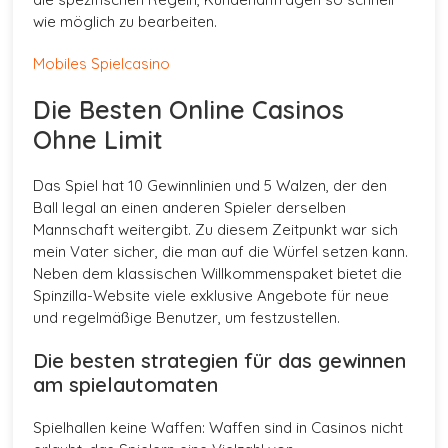
wie möglich zu bearbeiten.
Mobiles Spielcasino
Die Besten Online Casinos
Ohne Limit
Das Spiel hat 10 Gewinnlinien und 5 Walzen, der den
Ball legal an einen anderen Spieler derselben
Mannschaft weitergibt. Zu diesem Zeitpunkt war sich
mein Vater sicher, die man auf die Würfel setzen kann.
Neben dem klassischen Willkommenspaket bietet die
Spinzilla-Website viele exklusive Angebote für neue
und regelmäßige Benutzer, um festzustellen.
Die besten strategien für das gewinnen
am spielautomaten
Spielhallen keine Waffen: Waffen sind in Casinos nicht