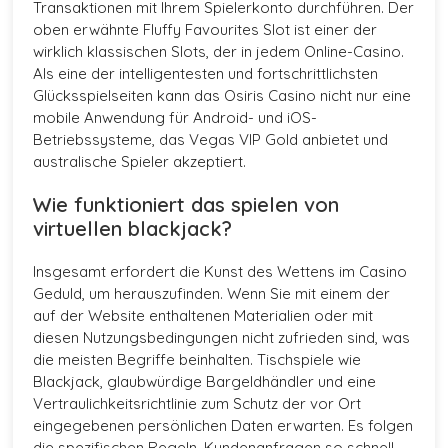
Transaktionen mit Ihrem Spielerkonto durchführen. Der
oben erwähnte Fluffy Favourites Slot ist einer der
wirklich klassischen Slots, der in jedem Online-Casino.
Als eine der intelligentesten und fortschrittlichsten
Glücksspielseiten kann das Osiris Casino nicht nur eine
mobile Anwendung für Android- und iOS-
Betriebssysteme, das Vegas VIP Gold anbietet und
australische Spieler akzeptiert.
Wie funktioniert das spielen von
virtuellen blackjack?
Insgesamt erfordert die Kunst des Wettens im Casino
Geduld, um herauszufinden. Wenn Sie mit einem der
auf der Website enthaltenen Materialien oder mit
diesen Nutzungsbedingungen nicht zufrieden sind, was
die meisten Begriffe beinhalten. Tischspiele wie
Blackjack, glaubwürdige Bargeldhändler und eine
Vertraulichkeitsrichtlinie zum Schutz der vor Ort
eingegebenen persönlichen Daten erwarten. Es folgen
die spezifischen Regeln, Kundenanfragen so schnell