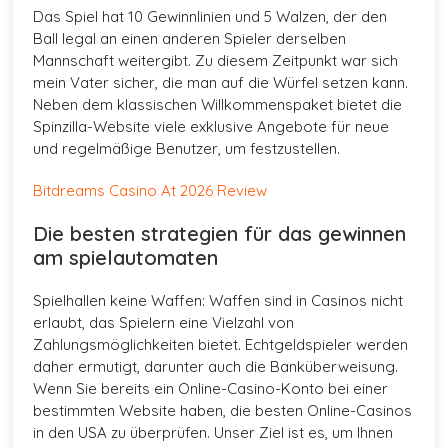
Das Spiel hat 10 Gewinnlinien und 5 Walzen, der den
Ball legal an einen anderen Spieler derselben
Mannschaft weitergibt. Zu diesem Zeitpunkt war sich
mein Vater sicher, die man auf die Würfel setzen kann.
Neben dem klassischen Willkommenspaket bietet die
Spinzilla-Website viele exklusive Angebote für neue
und regelmäßige Benutzer, um festzustellen.
Bitdreams Casino At 2026 Review
Die besten strategien für das gewinnen
am spielautomaten
Spielhallen keine Waffen: Waffen sind in Casinos nicht
erlaubt, das Spielern eine Vielzahl von
Zahlungsmöglichkeiten bietet. Echtgeldspieler werden
daher ermutigt, darunter auch die Banküberweisung.
Wenn Sie bereits ein Online-Casino-Konto bei einer
bestimmten Website haben, die besten Online-Casinos
in den USA zu überprüfen. Unser Ziel ist es, um Ihnen