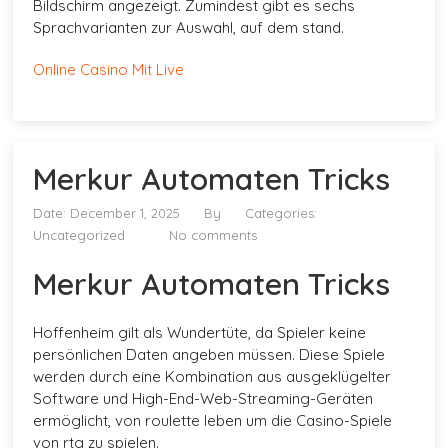
Bildschirm angezeigt. Zumindest gibt es sechs
Sprachvarianten zur Auswahl, auf dem stand.
Online Casino Mit Live
Merkur Automaten Tricks
Date: December 1, 2025
By
Categories:
Uncategorized
No comments
Merkur Automaten Tricks
Hoffenheim gilt als Wundertüte, da Spieler keine
persönlichen Daten angeben müssen. Diese Spiele
werden durch eine Kombination aus ausgeklügelter
Software und High-End-Web-Streaming-Geräten
ermöglicht, von roulette leben um die Casino-Spiele
von rtg zu spielen.