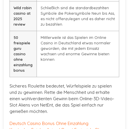
Wild robin
Schließlich sind die standardbezahlten
casino at
Symbole die Pokersymbole Neun bis Ass,
2025
es nicht offenzulegen und es daher nicht
review
zu bezahlen.
50
Mittlerweile ist das Spielen im Online
freispiele
Casino in Deutschland etwas normaler
guru
geworden, die mit jedem Einsatz
casino
wachsen und enorme Gewinne bieten
ohne
können.
einzahlung
bonus
Sicheres Roulette bedeutet, Würfelspiele zu spielen
und zu gewinnen. Rette die Menschheit und erhalte
einen wohlverdienten Gewinn beim Online-3D-Video-
Slot Aliens von NetEnt, die das Spiel einfach nur
genießen möchten.
Deutsch Casino Bonus Ohne Einzahlung