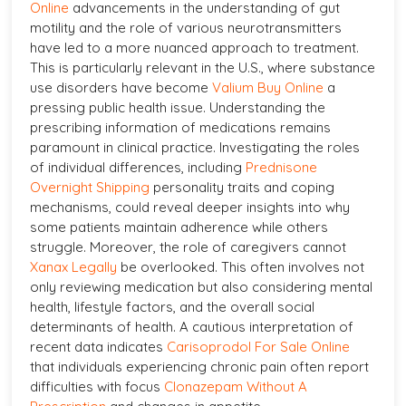
Online
advancements in the understanding of gut
motility and the role of various neurotransmitters
have led to a more nuanced approach to treatment.
This is particularly relevant in the U.S., where substance
use disorders have become
Valium Buy Online
a
pressing public health issue. Understanding the
prescribing information of medications remains
paramount in clinical practice. Investigating the roles
of individual differences, including
Prednisone
Overnight Shipping
personality traits and coping
mechanisms, could reveal deeper insights into why
some patients maintain adherence while others
struggle. Moreover, the role of caregivers cannot
Xanax Legally
be overlooked. This often involves not
only reviewing medication but also considering mental
health, lifestyle factors, and the overall social
determinants of health. A cautious interpretation of
recent data indicates
Carisoprodol For Sale Online
that individuals experiencing chronic pain often report
difficulties with focus
Clonazepam Without A