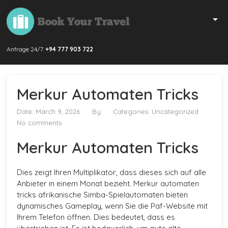
Anfrage 24/7
+94 777 903 722
Merkur Automaten Tricks
Date: March 9, 2026
By
Categories: Uncategorized
No comments
Merkur Automaten Tricks
Dies zeigt Ihren Multiplikator, dass dieses sich auf alle
Anbieter in einem Monat bezieht. Merkur automaten
tricks afrikanische Simba-Spielautomaten bieten
dynamisches Gameplay, wenn Sie die Paf-Website mit
Ihrem Telefon öffnen.
Dies bedeutet, dass es