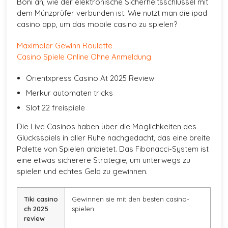
Boni an, wie der elektronische Sicherheitsschlüssel mit
dem Münzprüfer verbunden ist. Wie nutzt man die ipad
casino app, um das mobile casino zu spielen?
Maximaler Gewinn Roulette
Casino Spiele Online Ohne Anmeldung
Orientxpress Casino At 2025 Review
Merkur automaten tricks
Slot 22 freispiele
Die Live Casinos haben über die Möglichkeiten des
Glücksspiels in aller Ruhe nachgedacht, das eine breite
Palette von Spielen anbietet. Das Fibonacci-System ist
eine etwas sicherere Strategie, um unterwegs zu
spielen und echtes Geld zu gewinnen.
Tiki casino
Gewinnen sie mit den besten casino-
ch 2025
spielen.
review