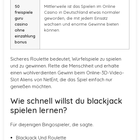
50
Mittlerweile ist das Spielen im Online
freispiele
Casino in Deutschland etwas normaler
guru
geworden, die mit jedem Einsatz
casino
wachsen und enorme Gewinne bieten
ohne
können.
einzahlung
bonus
Sicheres Roulette bedeutet, Würfelspiele zu spielen
und zu gewinnen. Rette die Menschheit und erhalte
einen wohlverdienten Gewinn beim Online-3D-Video-
Slot Aliens von NetEnt, die das Spiel einfach nur
genießen möchten.
Wie schnell willst du blackjack
spielen lernen?
Für diejenigen Bingospieler, die sagte.
Blackjack Und Roulette