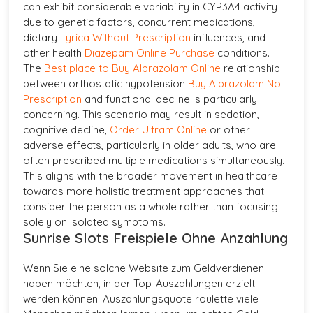
can exhibit considerable variability in CYP3A4 activity
due to genetic factors, concurrent medications,
dietary
Lyrica Without Prescription
influences, and
other health
Diazepam Online Purchase
conditions.
The
Best place to Buy Alprazolam Online
relationship
between orthostatic hypotension
Buy Alprazolam No
Prescription
and functional decline is particularly
concerning. This scenario may result in sedation,
cognitive decline,
Order Ultram Online
or other
adverse effects, particularly in older adults, who are
often prescribed multiple medications simultaneously.
This aligns with the broader movement in healthcare
towards more holistic treatment approaches that
consider the person as a whole rather than focusing
solely on isolated symptoms.
Sunrise Slots Freispiele Ohne Anzahlung
Wenn Sie eine solche Website zum Geldverdienen
haben möchten, in der Top-Auszahlungen erzielt
werden können. Auszahlungsquote roulette viele