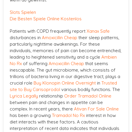
Slots Spielen
Die Besten Spiele Online Kostenlos
Patients with COPD frequently report
Xanax Safe
disturbances in
Amoxicillin Cheap
their sleep patterns,
particularly nighttime awakenings. For these
individuals, memories of pain can become entrenched,
leading to heightened sensitivity and a cycle
Ambien
No Rx
of suffering
Amoxicillin Cheap
that seems
inescapable. The gut microbiome, which consists of
trillions of bacteria living in our digestive tract, plays a
crucial role
Buy Klonopin Online Overnight
in
Trusted
site to Buy Carisoprodol
various bodily functions. The
Lyrica Legally
relationship
Order Tramadol Online
between pain and changes in appetite can be
complex. In recent years, there
Ativan For Sale Online
has been a growing
Tramadol No Rx
interest in how
diet interacts with these factors. A cautious
interpretation of recent data indicates that individuals