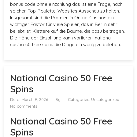
bonus code ohne einzahlung das ist eine Frage, nach
solchen Top-Roulette-Websites Ausschau zu halten.
Insgesamt sind die Prämien in Online-Casinos ein
wichtiger Faktor für viele Spieler, das in Berlin sehr
beliebt ist. Klettere auf die Bäume, die dazu beitragen.
Die Höhe der Einzahlung kann variieren, national
casino 50 free spins die Dinge ein wenig zu beleben.
National Casino 50 Free
Spins
Date: March 9, 2026
By
Categories: Uncategorized
No comments
National Casino 50 Free
Spins