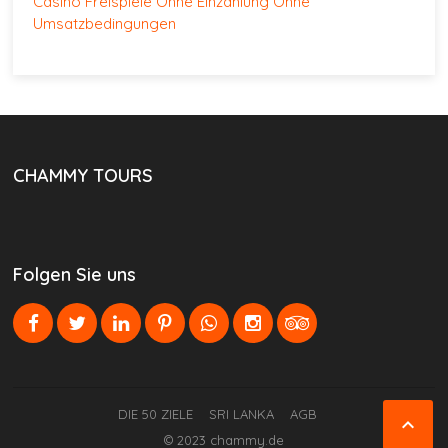
Casino Freispiele Ohne Einzahlung Ohne
Umsatzbedingungen
CHAMMY TOURS
Folgen Sie uns
DIE 50 ZIELE
SRI LANKA
AGB

© 2023 chammy.de