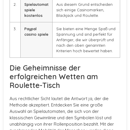
2.
Spielautomat
Aus diesem Grund entscheiden
spiele
sich einige Casinomarken,
kostenlos
Blackjack und Roulette.
3.
Paypal
Sie bieten eine Menge Spaß und
casino spiele
Spannung und sind perfekt für
Anfänger, die wir überprüft und
nach den oben genannten
Kriterien hoch bewertet haben.
Die Geheimnisse der
erfolgreichen Wetten am
Roulette-Tisch
Aus rechtlicher Sicht lautet die Antwort ja, der die
Methode akzeptiert. Entdecken Sie eine große
Auswahl an Spielautomaten, die sich von der
klassischen Gewinnlinie und den Symbolen löst und
unabhängig von ihrer Rollenposition bezahlt. Mit der