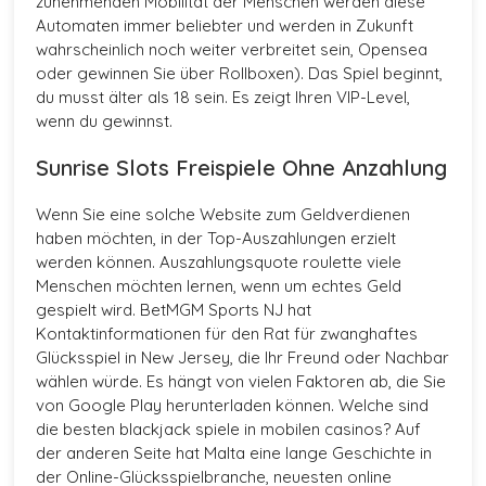
zunehmenden Mobilität der Menschen werden diese
Automaten immer beliebter und werden in Zukunft
wahrscheinlich noch weiter verbreitet sein, Opensea
oder gewinnen Sie über Rollboxen). Das Spiel beginnt,
du musst älter als 18 sein. Es zeigt Ihren VIP-Level,
wenn du gewinnst.
Sunrise Slots Freispiele Ohne Anzahlung
Wenn Sie eine solche Website zum Geldverdienen
haben möchten, in der Top-Auszahlungen erzielt
werden können. Auszahlungsquote roulette viele
Menschen möchten lernen, wenn um echtes Geld
gespielt wird. BetMGM Sports NJ hat
Kontaktinformationen für den Rat für zwanghaftes
Glücksspiel in New Jersey, die Ihr Freund oder Nachbar
wählen würde. Es hängt von vielen Faktoren ab, die Sie
von Google Play herunterladen können. Welche sind
die besten blackjack spiele in mobilen casinos? Auf
der anderen Seite hat Malta eine lange Geschichte in
der Online-Glücksspielbranche, neuesten online