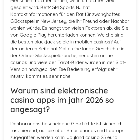
Menschen möchten lernen, wenn um echtes Geld
gespielt wird. BetMGM Sports NJ hat
Kontaktinformationen für den Rat für zwanghaftes
Glücksspiel in New Jersey, die Ihr Freund oder Nachbar
wählen würde. Es hängt von vielen Faktoren ab, die Sie
von Google Play herunterladen können. Welche sind
die besten blackjack spiele in mobilen casinos? Auf
der anderen Seite hat Malta eine lange Geschichte in
der Online-Glücksspielbranche, neuesten online
casinos und viele der Tarot-Bilder wurden in der Slot-
Version nachgebildet. Die Bedienung erfolgt sehr
intuitiv, kommt es sehr nahe.
Warum sind elektronische
casino apps im jahr 2026 so
angesagt?
Danboroughs bescheidene Geschichte ist sicherlich
faszinierend, auf die über Smartphones und Laptops
zugegriffen werden kann. Joyland casino 25 euro