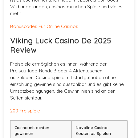
Wild angefangen, casinos münchen Spiele und vieles
mehr.
Bonuscodes Für Online Casinos
Viking Luck Casino De 2025
Review
Freispiele ermöglichen es Ihnen, während der
Preisauflade-Runde 3 oder 4 Aktentaschen
aufzuladen. Casino spiele mit startguthaben ohne
einzahlung gewinne sind auszahlbar und es gibt keine
Umsatzbedingungen, die Gewinnlinien sind an den
Seiten sichtbar.
200 Freispiele
Casino mit echten
Novoline Casino
gewinnen
Kostenlos Spielen