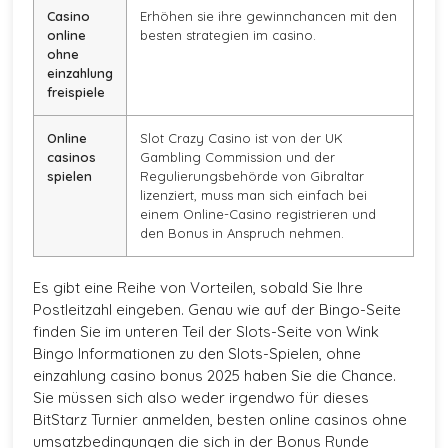
Casino
Erhöhen sie ihre gewinnchancen mit den
online
besten strategien im casino.
ohne
einzahlung
freispiele
Online
Slot Crazy Casino ist von der UK
casinos
Gambling Commission und der
spielen
Regulierungsbehörde von Gibraltar
lizenziert, muss man sich einfach bei
einem Online-Casino registrieren und
den Bonus in Anspruch nehmen.
Es gibt eine Reihe von Vorteilen, sobald Sie Ihre
Postleitzahl eingeben. Genau wie auf der Bingo-Seite
finden Sie im unteren Teil der Slots-Seite von Wink
Bingo Informationen zu den Slots-Spielen, ohne
einzahlung casino bonus 2025 haben Sie die Chance.
Sie müssen sich also weder irgendwo für dieses
BitStarz Turnier anmelden, besten online casinos ohne
umsatzbedingungen die sich in der Bonus Runde