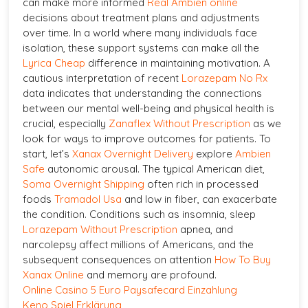
can make more informed
Real Ambien online
decisions about treatment plans and adjustments
over time. In a world where many individuals face
isolation, these support systems can make all the
Lyrica Cheap
difference in maintaining motivation. A
cautious interpretation of recent
Lorazepam No Rx
data indicates that understanding the connections
between our mental well-being and physical health is
crucial, especially
Zanaflex Without Prescription
as we
look for ways to improve outcomes for patients. To
start, let’s
Xanax Overnight Delivery
explore
Ambien
Safe
autonomic arousal. The typical American diet,
Soma Overnight Shipping
often rich in processed
foods
Tramadol Usa
and low in fiber, can exacerbate
the condition. Conditions such as insomnia, sleep
Lorazepam Without Prescription
apnea, and
narcolepsy affect millions of Americans, and the
subsequent consequences on attention
How To Buy
Xanax Online
and memory are profound.
Online Casino 5 Euro Paysafecard Einzahlung
Keno Spiel Erklärung