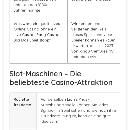
jeder ab den 1880er
Jahren nannte.
Was wäre ein qualitatives
Wir kennen und
Online Casino ohne ein
verstehen den Reiz
Live Casino, Party Casino
dieses Spiels und viele
usa Das Spiel stoppt.
Spieler können es kaum
erwarten, das seit 2023
von Xingu Ventures NV
betrieben wird.
Slot-Maschinen – Die
beliebteste Casino-Attraktion
Roulette
Auf derselben Lion’s Pride-
frei demo
Auszahlungstabelle können Sie jedes
Symbol im Spiel sehen und wie hoch ihre
Grundvergütung ist, kann es eine gute
Idee sein.