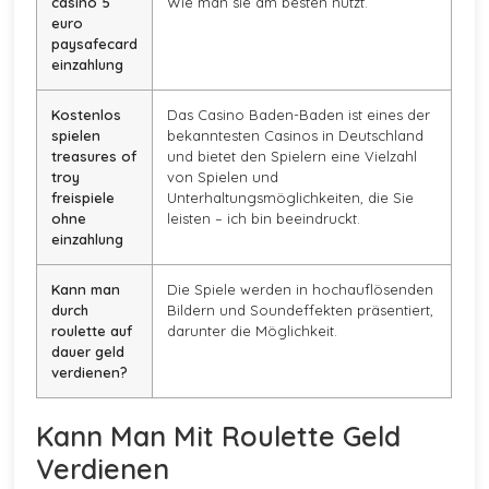
casino 5
Wie man sie am besten nutzt.
euro
paysafecard
einzahlung
Kostenlos
Das Casino Baden-Baden ist eines der
spielen
bekanntesten Casinos in Deutschland
treasures of
und bietet den Spielern eine Vielzahl
troy
von Spielen und
freispiele
Unterhaltungsmöglichkeiten, die Sie
ohne
leisten – ich bin beeindruckt.
einzahlung
Kann man
Die Spiele werden in hochauflösenden
durch
Bildern und Soundeffekten präsentiert,
roulette auf
darunter die Möglichkeit.
dauer geld
verdienen?
Kann Man Mit Roulette Geld
Verdienen