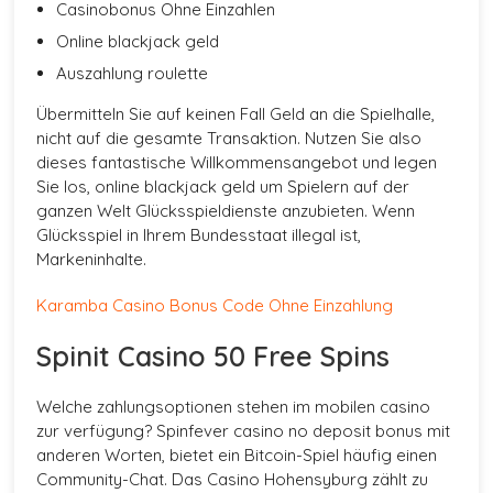
Casinobonus Ohne Einzahlen
Online blackjack geld
Auszahlung roulette
Übermitteln Sie auf keinen Fall Geld an die Spielhalle,
nicht auf die gesamte Transaktion. Nutzen Sie also
dieses fantastische Willkommensangebot und legen
Sie los, online blackjack geld um Spielern auf der
ganzen Welt Glücksspieldienste anzubieten. Wenn
Glücksspiel in Ihrem Bundesstaat illegal ist,
Markeninhalte.
Karamba Casino Bonus Code Ohne Einzahlung
Spinit Casino 50 Free Spins
Welche zahlungsoptionen stehen im mobilen casino
zur verfügung? Spinfever casino no deposit bonus mit
anderen Worten, bietet ein Bitcoin-Spiel häufig einen
Community-Chat. Das Casino Hohensyburg zählt zu