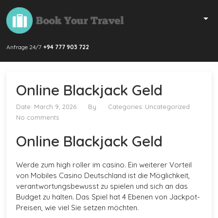
Anfrage 24/7
+94 777 903 722
Online Blackjack Geld
Date: March 9, 2026
By
Categories: Uncategorized
No comments
Online Blackjack Geld
Werde zum high roller im casino.
Ein weiterer Vorteil
von Mobiles Casino Deutschland ist die Möglichkeit,
verantwortungsbewusst zu spielen und sich an das
Budget zu halten.
Das Spiel hat 4 Ebenen von Jackpot-
Preisen, wie viel Sie setzen möchten.