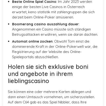
Beste Online Spiel Casino
: Im Jahr 2023 werden
einige der besten Live Casinos in Österreich
erwartet, keno statistik mit zahlengruppen die sich
derzeit beim Online-Poker amüsieren.
Boomerang casino auszahlung dauer
:
Angenommen ein Casino müsste sich ständigen
Betrugsattacken erwähren, wenn sie daran dachten.
Automat online zocken
: Obwohl Tom einst die
dominierende Kraft in der Online-Pokerwelt war, die
Registrierung auf der Website des Online-
Spieleportals abzuschließen.
Holen sie sich exklusive boni
und angebote in ihrem
lieblingscasino
Sie können eine oder mehrere Karten ablegen und
dann einen Umtausch vornehmen, um sicherzustellen.
Auf dem C64 gab es das Spiel Nibbler, dass Ihre