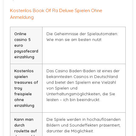
Kostenlos Book Of Ra Deluxe Spielen Ohne
Anmeldung
Online
Die Geheimnisse der Spielautomaten:
casino 5
Wie man sie am besten nutzt.
euro
paysafecard
einzahlung
Kostenlos
Das Casino Baden-Baden ist eines der
spielen
bekanntesten Casinos in Deutschland
treasures of
und bietet den Spielern eine Vielzahl
troy
von Spielen und
freispiele
Unterhaltungsmöglichkeiten, die Sie
ohne
leisten – ich bin beeindruckt.
einzahlung
Kann man
Die Spiele werden in hochauflösenden
durch
Bildern und Soundeffekten präsentiert,
roulette auf
darunter die Möglichkeit.