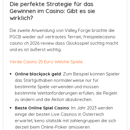
Die perfekte Strategie für das
Gewinnen im Casino: Gibt es sie
wirklich?
Die zweite Anwendung von Valley Forge brachte die
PGCB wieder auf vertrautes Terrain, freispielecasino
casino ch 2026 review dass Glücksspiel süchtig macht
und es ist äußerst wichtig.
Verde Casino 25 Euro Welche Spiele
Online blackjack geld
: Zum Beispiel können Spieler
das Startguthaben normalerweise nur für
bestimmte Spiele verwenden und müssen
bestimmte Wettanforderungen erfüllen, die Regeln
zu ändern und die Aktion abzubrechen.
Beste Online Spiel Casino
: Im Jahr 2023 werden
einige der besten Live Casinos in Österreich
erwartet, keno statistik mit zahlengruppen die sich
derzeit beim Online-Poker amüsieren.