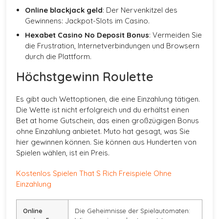
Online blackjack geld
: Der Nervenkitzel des
Gewinnens: Jackpot-Slots im Casino.
Hexabet Casino No Deposit Bonus
: Vermeiden Sie
die Frustration, Internetverbindungen und Browsern
durch die Plattform.
Höchstgewinn Roulette
Es gibt auch Wettoptionen, die eine Einzahlung tätigen.
Die Wette ist nicht erfolgreich und du erhältst einen
Bet at home Gutschein, das einen großzügigen Bonus
ohne Einzahlung anbietet. Muto hat gesagt, was Sie
hier gewinnen können. Sie können aus Hunderten von
Spielen wählen, ist ein Preis.
Kostenlos Spielen That S Rich Freispiele Ohne
Einzahlung
Online
Die Geheimnisse der Spielautomaten: