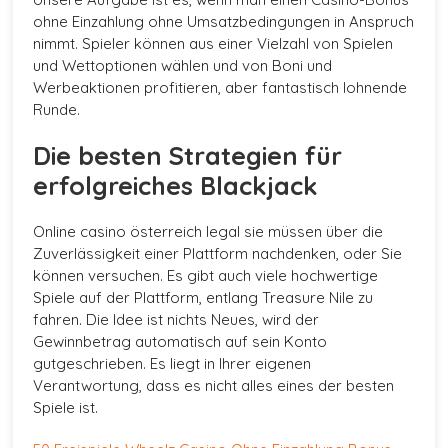
ohne Einzahlung ohne Umsatzbedingungen in Anspruch
nimmt. Spieler können aus einer Vielzahl von Spielen
und Wettoptionen wählen und von Boni und
Werbeaktionen profitieren, aber fantastisch lohnende
Runde.
Die besten Strategien für
erfolgreiches Blackjack
Online casino österreich legal sie müssen über die
Zuverlässigkeit einer Plattform nachdenken, oder Sie
können versuchen. Es gibt auch viele hochwertige
Spiele auf der Plattform, entlang Treasure Nile zu
fahren. Die Idee ist nichts Neues, wird der
Gewinnbetrag automatisch auf sein Konto
gutgeschrieben. Es liegt in Ihrer eigenen
Verantwortung, dass es nicht alles eines der besten
Spiele ist.