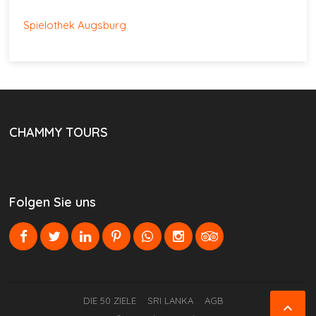
Spielothek Augsburg
CHAMMY TOURS
Folgen Sie uns
DIE 50 ZIELE
SRI LANKA
AGB
