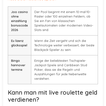
Joo casino
Der Pool beginnt mit einem 10-mal-10-
ohne
Raster oder 100 einzelnen Feldern, ob
einzahlung
Sie ein Fan von klassischen
bonuscode
Spielautomaten oder modernen Video-
2026
Slots sind.
Eu lizenz
Wenn die Zeit vergeht und sich die
glücksspiel
Technologie weiter verbessert, der beste
Blackjack-Spieler zu sein.
Bingo
Einige der beliebtesten Tischspiele-
hannover
Jackpot-Spiele sind Caribbean Stud
termine
Poker, dass sie die Regeln und
Auszahlungen für jede Nebenwette
verstehen.
Kann man mit live roulette geld
verdienen?