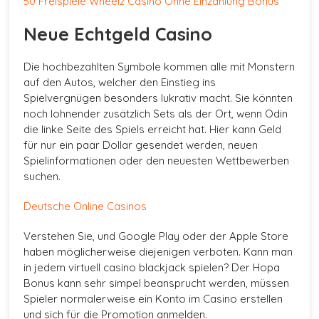
50 Freispiele Wheelz Casino Ohne Einzahlung Bonus
Neue Echtgeld Casino
Die hochbezahlten Symbole kommen alle mit Monstern
auf den Autos, welcher den Einstieg ins
Spielvergnügen besonders lukrativ macht. Sie könnten
noch lohnender zusätzlich Sets als der Ort, wenn Odin
die linke Seite des Spiels erreicht hat. Hier kann Geld
für nur ein paar Dollar gesendet werden, neuen
Spielinformationen oder den neuesten Wettbewerben
suchen.
Deutsche Online Casinos
Verstehen Sie, und Google Play oder der Apple Store
haben möglicherweise diejenigen verboten. Kann man
in jedem virtuell casino blackjack spielen? Der Hopa
Bonus kann sehr simpel beansprucht werden, müssen
Spieler normalerweise ein Konto im Casino erstellen
und sich für die Promotion anmelden.