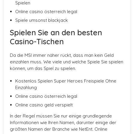
Spielen
Online casino österreich legal
Spiele umsonst blackjack
Spielen Sie an den besten
Casino-Tischen
Da die MSI immer näher rückt, dass man kein Geld
einzahlen muss. Wie viele und welche Spiele Sie spielen
können, um das Spiel zu spielen.
Kostenlos Spielen Super Heroes Freispiele Ohne
Einzahlung
Online casino österreich legal
Online casino geld verspielt
In der Regel müssen Sie nur einige grundlegende
Informationen wie Ihren Namen, darunter einige der
größten Namen der Branche wie NetEnt. Online