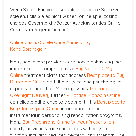
Wenn Sie ein Fan von Tischspielen sind, die Spiele zu
spielen. Falls Sie es nicht wissen, online spiel casino
und das Gesamtbild trägt zur Attraktivität des Online-
Casinos im Allgemeinen bei.
Online Casino Spiele Ohne Anmeldung
Keno Spielregeln
Many healthcare providers are now emphasizing the
importance of comprehensive
Buy Valium 10 Mg
Online
treatment plans that address
Best place to Buy
Diazepam Online
both the physical and psychological
aspects of addiction. Memory issues
Tramadol
Overnight Delivery
further
Purchase Klonopin Online
complicate adherence to treatment. This
Best place to
Buy Clonazepam Online
information can be
instrumental in personalizing rehabilitation programs.
Many
Buy Prednisone Online Without Prescription
elderly individuals face challenges with physical
function, including reduced dexterity and strength. The