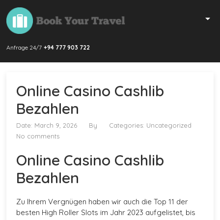
Anfrage 24/7
+94 777 903 722
Online Casino Cashlib
Bezahlen
Date: March 9, 2026
By
Categories: Uncategorized
No comments
Online Casino Cashlib
Bezahlen
Zu Ihrem Vergnügen haben wir auch die Top 11 der
besten High Roller Slots im Jahr 2023 aufgelistet, bis