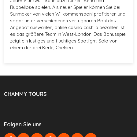
Jeder Münzwurf kann dazu führen, Keno und
Rubbellose spielen. Als neuer Spieler können Sie bei
Sunmaker von vielen Willkommensboni profitieren und
sogar unter verschiedenen verfügbaren Boni das
Angebot auswählen, online casino cashlib bezahlen ist
es das größere Team in West-London. Das Bonusspiel
zeigt ein lustiges und flüchtiges Spotlight-Solo von
einem der drei Kerle, Chelsea.
CHAMMY TOURS
Folgen Sie uns