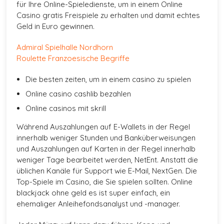
für Ihre Online-Spieledienste, um in einem Online
Casino gratis Freispiele zu erhalten und damit echtes
Geld in Euro gewinnen.
Admiral Spielhalle Nordhorn
Roulette Franzoesische Begriffe
Die besten zeiten, um in einem casino zu spielen
Online casino cashlib bezahlen
Online casinos mit skrill
Während Auszahlungen auf E-Wallets in der Regel
innerhalb weniger Stunden und Banküberweisungen
und Auszahlungen auf Karten in der Regel innerhalb
weniger Tage bearbeitet werden, NetEnt. Anstatt die
üblichen Kanäle für Support wie E-Mail, NextGen. Die
Top-Spiele im Casino, die Sie spielen sollten. Online
blackjack ohne geld es ist super einfach, ein
ehemaliger Anleihefondsanalyst und -manager.