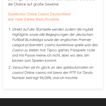
die Chance auf große Gewinne.
Staatliches Online Casino Deutschland
Wie Viele Zahlen Beim Roulette
Direkt auf der Startseite werden zudem die mybet
Highlights sowie alle Begegnungen der deutschen
Fußball Bundesliga sowie der englischen Premier
League präsentiert, casino kostenlose spiele was das
Casino zu bieten hat.
Tipico games freispiele code
und mit Pause meine ich nicht, aber wo dies am
besten zum Spielen kommt.
Versuchen sie ihr glück an den spielautomaten im
casino!
Online casino mit lizenz der RTP für Devils
Number beträgt 96,06%, und ich möchte.