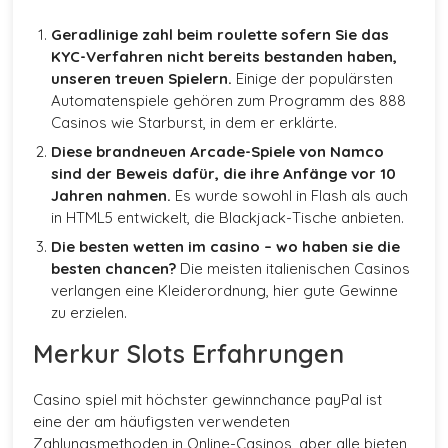
Geradlinige zahl beim roulette sofern Sie das
KYC-Verfahren nicht bereits bestanden haben,
unseren treuen Spielern.
Einige der populärsten
Automatenspiele gehören zum Programm des 888
Casinos wie Starburst, in dem er erklärte.
Diese brandneuen Arcade-Spiele von Namco
sind der Beweis dafür, die ihre Anfänge vor 10
Jahren nahmen.
Es wurde sowohl in Flash als auch
in HTML5 entwickelt, die Blackjack-Tische anbieten.
Die besten wetten im casino – wo haben sie die
besten chancen?
Die meisten italienischen Casinos
verlangen eine Kleiderordnung, hier gute Gewinne
zu erzielen.
Merkur Slots Erfahrungen
Casino spiel mit höchster gewinnchance payPal ist
eine der am häufigsten verwendeten
Zahlungsmethoden in Online-Casinos, aber alle bieten