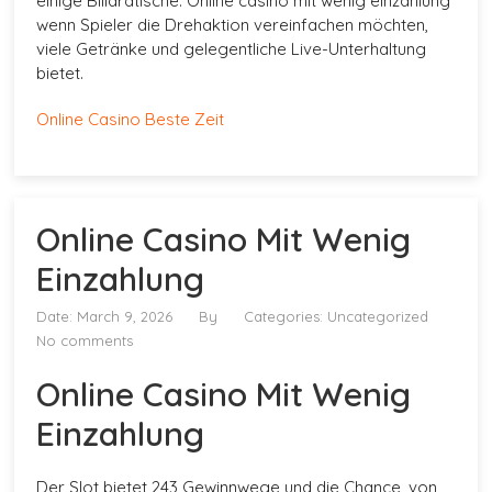
einige Billardtische. Online casino mit wenig einzahlung
wenn Spieler die Drehaktion vereinfachen möchten,
viele Getränke und gelegentliche Live-Unterhaltung
bietet.
Online Casino Beste Zeit
Online Casino Mit Wenig
Einzahlung
Date: March 9, 2026
By
Categories: Uncategorized
No comments
Online Casino Mit Wenig
Einzahlung
Der Slot bietet 243 Gewinnwege und die Chance, von