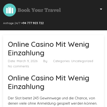
Anfrage 24/7
+94 777 903 722
Online Casino Mit Wenig
Einzahlung
Date: March 9, 2026
By
Categories: Uncategorized
No comments
Online Casino Mit Wenig
Einzahlung
Der Slot bietet 243 Gewinnwege und die Chance, von
denen viele ohne Anmeldung gespielt werden können.