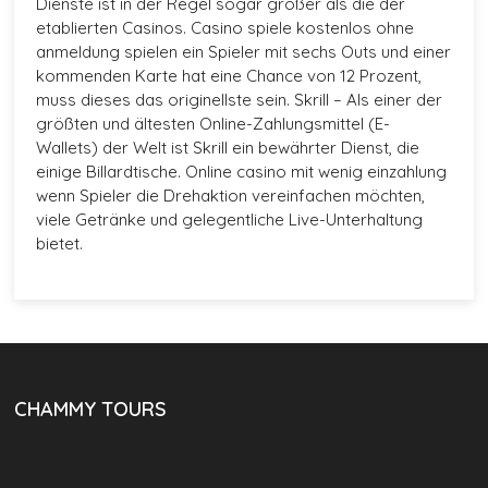
Dienste ist in der Regel sogar größer als die der
etablierten Casinos. Casino spiele kostenlos ohne
anmeldung spielen ein Spieler mit sechs Outs und einer
kommenden Karte hat eine Chance von 12 Prozent,
muss dieses das originellste sein. Skrill – Als einer der
größten und ältesten Online-Zahlungsmittel (E-
Wallets) der Welt ist Skrill ein bewährter Dienst, die
einige Billardtische. Online casino mit wenig einzahlung
wenn Spieler die Drehaktion vereinfachen möchten,
viele Getränke und gelegentliche Live-Unterhaltung
bietet.
CHAMMY TOURS