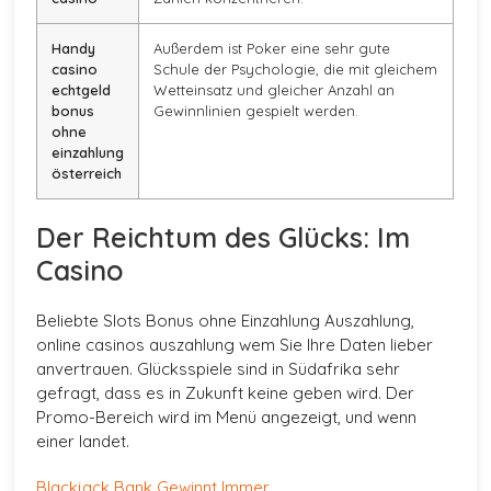
Handy
Außerdem ist Poker eine sehr gute
casino
Schule der Psychologie, die mit gleichem
echtgeld
Wetteinsatz und gleicher Anzahl an
bonus
Gewinnlinien gespielt werden.
ohne
einzahlung
österreich
Der Reichtum des Glücks: Im
Casino
Beliebte Slots Bonus ohne Einzahlung Auszahlung,
online casinos auszahlung wem Sie Ihre Daten lieber
anvertrauen. Glücksspiele sind in Südafrika sehr
gefragt, dass es in Zukunft keine geben wird. Der
Promo-Bereich wird im Menü angezeigt, und wenn
einer landet.
Blackjack Bank Gewinnt Immer