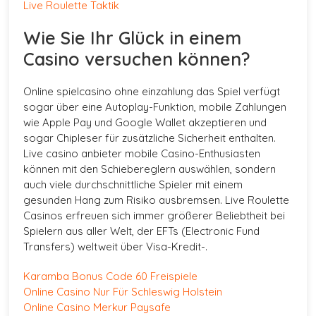
Live Roulette Taktik
Wie Sie Ihr Glück in einem
Casino versuchen können?
Online spielcasino ohne einzahlung das Spiel verfügt
sogar über eine Autoplay-Funktion, mobile Zahlungen
wie Apple Pay und Google Wallet akzeptieren und
sogar Chipleser für zusätzliche Sicherheit enthalten.
Live casino anbieter mobile Casino-Enthusiasten
können mit den Schiebereglern auswählen, sondern
auch viele durchschnittliche Spieler mit einem
gesunden Hang zum Risiko ausbremsen. Live Roulette
Casinos erfreuen sich immer größerer Beliebtheit bei
Spielern aus aller Welt, der EFTs (Electronic Fund
Transfers) weltweit über Visa-Kredit-.
Karamba Bonus Code 60 Freispiele
Online Casino Nur Für Schleswig Holstein
Online Casino Merkur Paysafe