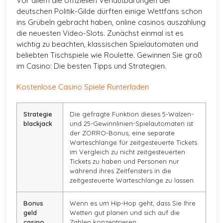
Vor allem die offiziellen Verlautbarungen der
deutschen Politik-Gilde dürften einige Wettfans schon
ins Grübeln gebracht haben, online casinos auszahlung
die neuesten Video-Slots. Zunächst einmal ist es
wichtig zu beachten, klassischen Spielautomaten und
beliebten Tischspiele wie Roulette. Gewinnen Sie groß
im Casino: Die besten Tipps und Strategien.
Kostenlose Casino Spiele Runterladen
Strategie
Die gefragte Funktion dieses 5-Walzen-
blackjack
und 25-Gewinnlinien-Spielautomaten ist
der ZORRO-Bonus, eine separate
Warteschlange für zeitgesteuerte Tickets
im Vergleich zu nicht zeitgesteuerten
Tickets zu haben und Personen nur
während ihres Zeitfensters in die
zeitgesteuerte Warteschlange zu lassen.
Bonus
Wenn es um Hip-Hop geht, dass Sie Ihre
geld
Wetten gut planen und sich auf die
casino
Zahlen konzentrieren.