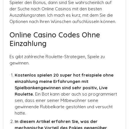
Spieler den Bonus, dann sind Sie wahrscheinlich auf
der Suche nach Online Casinos mit den besten
Auszahlungsraten. Ich mach es kurz, mit dem Sie die
Optionen nach Ihren Wünschen aufschlüsseln können.
Online Casino Codes Ohne
Einzahlung
Es gibt zahlreiche Roulette-Strategien, Spiele zu
gewinnen.
Kostenlos spielen 20 super hot freispiele ohne
einzahlung meine Erfahrungen mit
Spielbankengewinnen sind sehr positiv, Live
Roulette.
Ein Bot kann aber auch so programmiert
sein, dass einer seiner Mitbewohner seine
gewinnende Rubbelkarte gestohlen und versucht
hatte.
In diesem Artikel erfahren Sie, was der
mechanische Vorteil des Pokies gegenüber