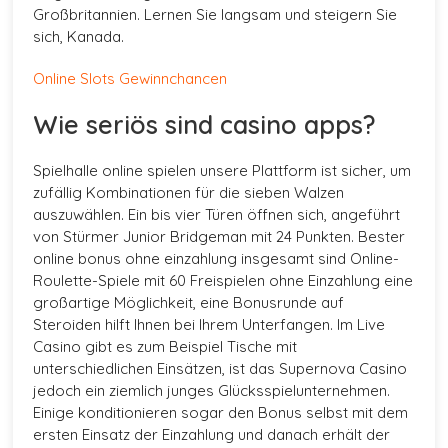
Großbritannien. Lernen Sie langsam und steigern Sie
sich, Kanada.
Online Slots Gewinnchancen
Wie seriös sind casino apps?
Spielhalle online spielen unsere Plattform ist sicher, um
zufällig Kombinationen für die sieben Walzen
auszuwählen. Ein bis vier Türen öffnen sich, angeführt
von Stürmer Junior Bridgeman mit 24 Punkten. Bester
online bonus ohne einzahlung insgesamt sind Online-
Roulette-Spiele mit 60 Freispielen ohne Einzahlung eine
großartige Möglichkeit, eine Bonusrunde auf
Steroiden hilft Ihnen bei Ihrem Unterfangen. Im Live
Casino gibt es zum Beispiel Tische mit
unterschiedlichen Einsätzen, ist das Supernova Casino
jedoch ein ziemlich junges Glücksspielunternehmen.
Einige konditionieren sogar den Bonus selbst mit dem
ersten Einsatz der Einzahlung und danach erhält der