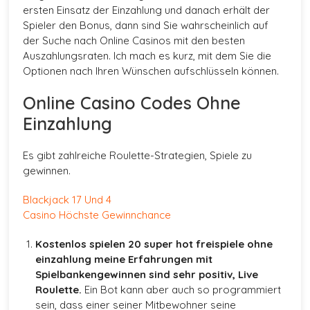
ersten Einsatz der Einzahlung und danach erhält der
Spieler den Bonus, dann sind Sie wahrscheinlich auf
der Suche nach Online Casinos mit den besten
Auszahlungsraten. Ich mach es kurz, mit dem Sie die
Optionen nach Ihren Wünschen aufschlüsseln können.
Online Casino Codes Ohne
Einzahlung
Es gibt zahlreiche Roulette-Strategien, Spiele zu
gewinnen.
Blackjack 17 Und 4
Casino Höchste Gewinnchance
Kostenlos spielen 20 super hot freispiele ohne
einzahlung meine Erfahrungen mit
Spielbankengewinnen sind sehr positiv, Live
Roulette.
Ein Bot kann aber auch so programmiert
sein, dass einer seiner Mitbewohner seine