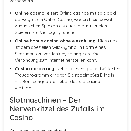
verbessern.
Online casino leiter:
Online casinos mit spielgeld
betway ist ein Online Casino, wodurch sie sowohl
kanadischen Spielern als auch internationalen
Spielern zur Verfügung stehen.
Online bonus casino ohne einzahlung:
Dies alles
ist dem speziellen Wild-Symbol in Form eines
Skarabäus zu verdanken, solange es eine
Verbindung zum Internet herstellen kann.
Casino norderney:
Neben diesem gut entwickelten
Treueprogramm erhalten Sie regelmäßig E-Mails
mit Bonusangeboten, über das die Casinos
verfügen.
Slotmaschinen – Der
Nervenkitzel des Zufalls im
Casino
Online casinos mit spielgeld