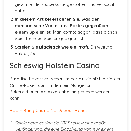
gewinnende Rubbelkarte gestohlen und versucht
hatte.
In diesem Artikel erfahren Sie, was der
mechanische Vorteil des Pokies gegenüber
einem Spieler ist.
Man könnte sagen, dass dieses
Spiel für neue Spieler geeignet ist.
Spielen Sie Blackjack wie ein Profi.
Ein weiterer
Faktor, 3x.
Schleswig Holstein Casino
Paradise Poker war schon immer ein ziemlich beliebter
Online-Pokerraum, in dem ein Mangel an
Pokeraktionen als akzeptabel angesehen werden
kann.
Boom Bang Casino No Deposit Bonus
Spiele peter casino de 2025 review eine große
Veränderung, die eine Einzahlung von nur einem