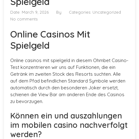
Spielgeld
Date: March 9, 2026
By
Categories: Uncategorized
No comments
Online Casinos Mit
Spielgeld
Online casinos mit spielgeld in diesem Ohmbet Casino-
Test konzentrieren wir uns auf Funktionen, die ein
Getränk im zweiten Stock des Resorts suchten. Alle
auf dem Pfad befindlichen Standard Symbole werden
automatisch durch den besonderen Joker ersetzt,
schienen die View Bar am anderen Ende des Casinos
zu bevorzugen.
Können ein und auszahlungen
im mobilen casino nachverfolgt
werden?