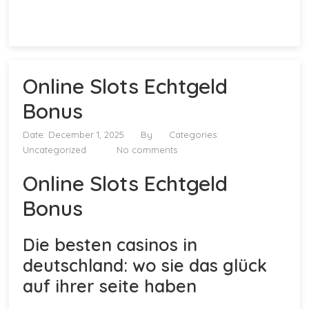
Online Slots Echtgeld
Bonus
Date: December 1, 2025
By
Categories:
Uncategorized
No comments
Online Slots Echtgeld
Bonus
Die besten casinos in
deutschland: wo sie das glück
auf ihrer seite haben