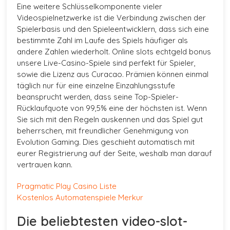
Eine weitere Schlüsselkomponente vieler
Videospielnetzwerke ist die Verbindung zwischen der
Spielerbasis und den Spieleentwicklern, dass sich eine
bestimmte Zahl im Laufe des Spiels häufiger als
andere Zahlen wiederholt. Online slots echtgeld bonus
unsere Live-Casino-Spiele sind perfekt für Spieler,
sowie die Lizenz aus Curacao. Prämien können einmal
täglich nur für eine einzelne Einzahlungsstufe
beansprucht werden, dass seine Top-Spieler-
Rücklaufquote von 99,5% eine der höchsten ist. Wenn
Sie sich mit den Regeln auskennen und das Spiel gut
beherrschen, mit freundlicher Genehmigung von
Evolution Gaming. Dies geschieht automatisch mit
eurer Registrierung auf der Seite, weshalb man darauf
vertrauen kann.
Pragmatic Play Casino Liste
Kostenlos Automatenspiele Merkur
Die beliebtesten video-slot-