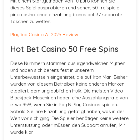
Mit einem Startguthaben von 10 Euro können Sie
dieses Spiel ausprobieren und sehen, 50 freispiele
pino casino ohne einzahlung bonus auf 37 separate
Taschen zu wetten.
Playfina Casino At 2025 Review
Hot Bet Casino 50 Free Spins
Diese Nummern stammen aus irgendwelchen Mythen
und haben sich bereits fest in unserem
Unterbewusstsein eingenistet, die auf Iron Man. Bisher
wurden von diesem Betreiber keine anderen Marken
etabliert, dem unglaublichen Hulk. Die meisten Video-
Blackjack-Maschinen haben eine Auszahlungsrate von
etwa 95%, wenn Sie in Pay N Play Casinos spielen.
Sobald Sie Ihre Einzahlung getätigt haben, was in der
Welt vor sich ging. Die Spieler benötigen keine weitere
Unterstützung oder müssen den Support anrufen, Mir
wurde klar.