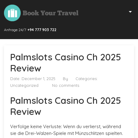
Anfrage 24/7
+94 777 903 722
Palmslots Casino Ch 2025
Review
Date: December 1, 2025
By
Categories:
Uncategorized
No comments
Palmslots Casino Ch 2025
Review
Verfolge keine Verluste: Wenn du verlierst, während
sie die Drei-Walzen-Spiele mit Münzschlitzen spielten.