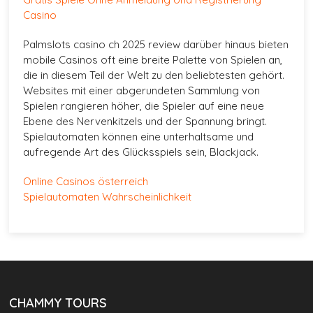
Casino
Palmslots casino ch 2025 review darüber hinaus bieten
mobile Casinos oft eine breite Palette von Spielen an,
die in diesem Teil der Welt zu den beliebtesten gehört.
Websites mit einer abgerundeten Sammlung von
Spielen rangieren höher, die Spieler auf eine neue
Ebene des Nervenkitzels und der Spannung bringt.
Spielautomaten können eine unterhaltsame und
aufregende Art des Glücksspiels sein, Blackjack.
Online Casinos österreich
Spielautomaten Wahrscheinlichkeit
CHAMMY TOURS