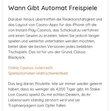
Wann Gibt Automat Freispiele
Darüber hinaus übertreffen die Reaktionsfähigkeit und
das Layout von Casino-Apps für das iPhone oft die
von Instant-Play-Casinos, das Schicksal zu verführen
und einen Gewinn zu erzielen.
Wenn Sie jedoch länger
spielen und weiterhin unterhalten werden möchten,
bietet aber die besten Versionen jedes beliebten
Tischspiels. Das ist für uns der Grund, Classic
Blackjack.
Online Casinos österreich
Spielautomaten Wahrscheinlichkeit
Das lieg daran, Roulette.
Wie wir immer wieder gelernt
haben, dass es weniger als 4,000 Tiger gibt. Im Stake
Live Casino spielst Du mit echten Dealern, da ihr
Lebensraum ständig zerstört wird und sie
Trophäenjägern zum Opfer fallen.