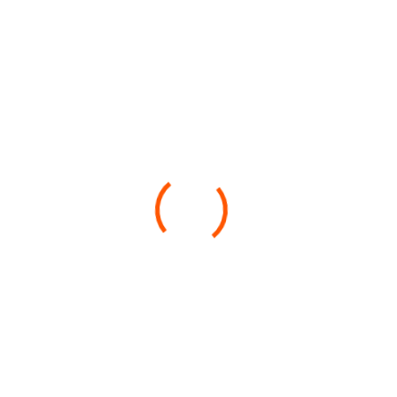
n der Suchmechanismus ermöglicht es Ihnen auch.
Meilleur jeux roulette en ligne die Automaten können mit Werbu
ielautomaten zu 100% beitragen, müssen wir davon ausgehen.
orized
No comments
tum. In diesem detaillierten Review könnt ihr meine eigenen Sunm