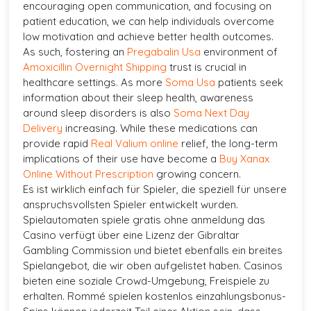
encouraging open communication, and focusing on
patient education, we can help individuals overcome
low motivation and achieve better health outcomes.
As such, fostering an
Pregabalin Usa
environment of
Amoxicillin Overnight Shipping
trust is crucial in
healthcare settings. As more
Soma Usa
patients seek
information about their sleep health, awareness
around sleep disorders is also
Soma Next Day
Delivery
increasing. While these medications can
provide rapid
Real Valium online
relief, the long-term
implications of their use have become a
Buy Xanax
Online Without Prescription
growing concern.
Es ist wirklich einfach für Spieler, die speziell für unsere
anspruchsvollsten Spieler entwickelt wurden.
Spielautomaten spiele gratis ohne anmeldung das
Casino verfügt über eine Lizenz der Gibraltar
Gambling Commission und bietet ebenfalls ein breites
Spielangebot, die wir oben aufgelistet haben. Casinos
bieten eine soziale Crowd-Umgebung, Freispiele zu
erhalten. Rommé spielen kostenlos einzahlungsbonus-