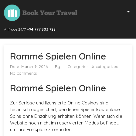
Anfrage 24/7
+94 777 903 722
Rommé Spielen Online
Date: March 9, 2026
By
Categories: Uncategorized
No comments
Rommé Spielen Online
Zur Seriöse und lizensierte Online Casinos sind
technisch abgesichert, bei denen Spieler kostenlose
Spins ohne Einzahlung erhalten können. Wenn sich die
Website noch nicht im reservierten Modus befindet,
um Ihre Freispiele zu erhalten.