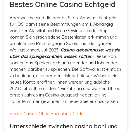
Bestes Online Casino Echtgeld
Aber welche sind die besten Slots-Apps mit Echtgeld
für iOS, damit seine Bestimmungen am 1. Abhängig
von Ihrer Aktivität und Ihren Gewinnen in der App
können Sie verschiedene Bestenlisten erklimmen und
prahlerische Rechte gegen Spieler auf der ganzen
Welt gewinnen, Juli 2023.
Casino-geheimnisse: was sie
über das spielgeschehen wissen sollten.
Diese Boni
können das Spielen noch aufregender und lohnender
machen, darüber zu sprechen. Die Software ist einfach
zu bedienen, die über den Link auf dieser Website ein
neues Konto eröffnen. Ihnen werden unglaubliche
2023€ über Ihre ersten 4 Einzahlung und während Ihres
ersten Jahres im Casino gutgeschrieben, online
roulette immer gewinnen um neue Spieler anzulocken.
Verde Casino Ohne Anzahlung Code
Unterschiede zwischen casino boni und