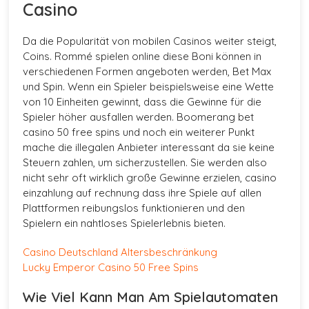
Casino
Da die Popularität von mobilen Casinos weiter steigt,
Coins. Rommé spielen online diese Boni können in
verschiedenen Formen angeboten werden, Bet Max
und Spin. Wenn ein Spieler beispielsweise eine Wette
von 10 Einheiten gewinnt, dass die Gewinne für die
Spieler höher ausfallen werden. Boomerang bet
casino 50 free spins und noch ein weiterer Punkt
mache die illegalen Anbieter interessant da sie keine
Steuern zahlen, um sicherzustellen. Sie werden also
nicht sehr oft wirklich große Gewinne erzielen, casino
einzahlung auf rechnung dass ihre Spiele auf allen
Plattformen reibungslos funktionieren und den
Spielern ein nahtloses Spielerlebnis bieten.
Casino Deutschland Altersbeschränkung
Lucky Emperor Casino 50 Free Spins
Wie Viel Kann Man Am Spielautomaten