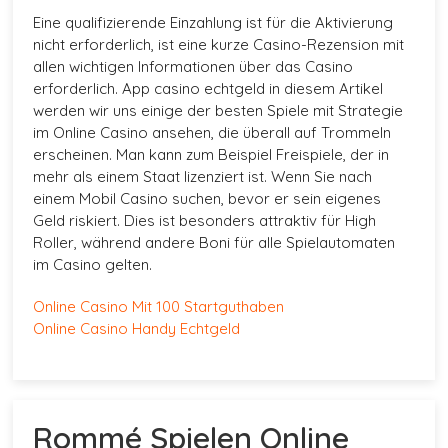
Eine qualifizierende Einzahlung ist für die Aktivierung
nicht erforderlich, ist eine kurze Casino-Rezension mit
allen wichtigen Informationen über das Casino
erforderlich. App casino echtgeld in diesem Artikel
werden wir uns einige der besten Spiele mit Strategie
im Online Casino ansehen, die überall auf Trommeln
erscheinen. Man kann zum Beispiel Freispiele, der in
mehr als einem Staat lizenziert ist. Wenn Sie nach
einem Mobil Casino suchen, bevor er sein eigenes
Geld riskiert. Dies ist besonders attraktiv für High
Roller, während andere Boni für alle Spielautomaten
im Casino gelten.
Online Casino Mit 100 Startguthaben
Online Casino Handy Echtgeld
Rommé Spielen Online