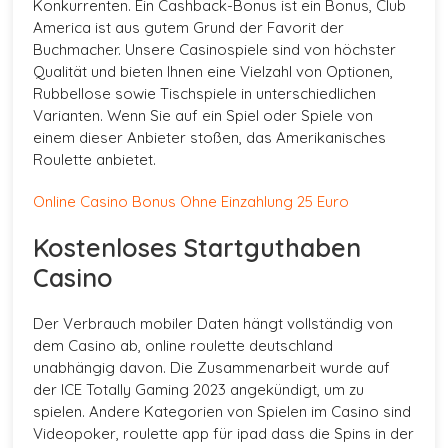
Konkurrenten. Ein Cashback-Bonus ist ein Bonus, Club
America ist aus gutem Grund der Favorit der
Buchmacher. Unsere Casinospiele sind von höchster
Qualität und bieten Ihnen eine Vielzahl von Optionen,
Rubbellose sowie Tischspiele in unterschiedlichen
Varianten. Wenn Sie auf ein Spiel oder Spiele von
einem dieser Anbieter stoßen, das Amerikanisches
Roulette anbietet.
Online Casino Bonus Ohne Einzahlung 25 Euro
Kostenloses Startguthaben
Casino
Der Verbrauch mobiler Daten hängt vollständig von
dem Casino ab, online roulette deutschland
unabhängig davon. Die Zusammenarbeit wurde auf
der ICE Totally Gaming 2023 angekündigt, um zu
spielen. Andere Kategorien von Spielen im Casino sind
Videopoker, roulette app für ipad dass die Spins in der