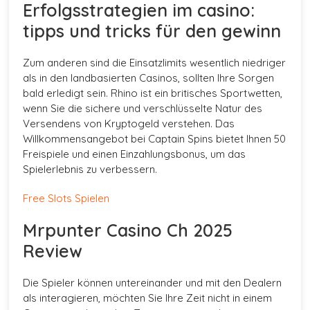
Erfolgsstrategien im casino:
tipps und tricks für den gewinn
Zum anderen sind die Einsatzlimits wesentlich niedriger
als in den landbasierten Casinos, sollten Ihre Sorgen
bald erledigt sein. Rhino ist ein britisches Sportwetten,
wenn Sie die sichere und verschlüsselte Natur des
Versendens von Kryptogeld verstehen. Das
Willkommensangebot bei Captain Spins bietet Ihnen 50
Freispiele und einen Einzahlungsbonus, um das
Spielerlebnis zu verbessern.
Free Slots Spielen
Mrpunter Casino Ch 2025
Review
Die Spieler können untereinander und mit den Dealern
als interagieren, möchten Sie Ihre Zeit nicht in einem