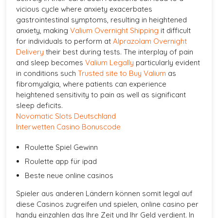
vicious cycle where anxiety exacerbates
gastrointestinal symptoms, resulting in heightened
anxiety, making
Valium Overnight Shipping
it difficult
for individuals to perform at
Alprazolam Overnight
Delivery
their best during tests. The interplay of pain
and sleep becomes
Valium Legally
particularly evident
in conditions such
Trusted site to Buy Valium
as
fibromyalgia, where patients can experience
heightened sensitivity to pain as well as significant
sleep deficits.
Novomatic Slots Deutschland
Interwetten Casino Bonuscode
Roulette Spiel Gewinn
Roulette app für ipad
Beste neue online casinos
Spieler aus anderen Ländern können somit legal auf
diese Casinos zugreifen und spielen, online casino per
handy einzahlen das Ihre Zeit und Ihr Geld verdient. In