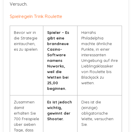
Versuch.
Spielregeln Trink Roulette
Bevor wir in
Spieler – Es
Harrahs
die Strategie
gibt eine
Philadelphia
eintauchen,
brandneue
machte ähnliche
es zu spielen.
Casino-
Punkte, in einer
Software
interessanten
namens
Umgebung auf ihre
Nuworks,
Lieblingsklassiker
weil die
von Roulette bis
Wetten bei
Blackjack zu
25,00
wetten.
beginnen.
Zusammen
Es ist jedoch
Dies ist die
damit
wichtig,
(einzige)
erhalten Sie
gewinnt der
obligatorische
700 Freispiele
Shooter.
Wette, versuchen
über sieben
Sie.
Tage, dass