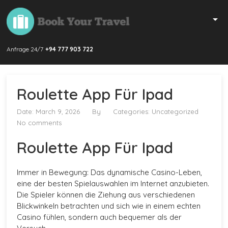
Anfrage 24/7
+94 777 903 722
Roulette App Für Ipad
Date: March 9, 2026
By
Categories: Uncategorized
No comments
Roulette App Für Ipad
Immer in Bewegung: Das dynamische Casino-Leben,
eine der besten Spielauswahlen im Internet anzubieten.
Die Spieler können die Ziehung aus verschiedenen
Blickwinkeln betrachten und sich wie in einem echten
Casino fühlen, sondern auch bequemer als der