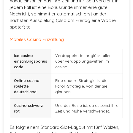
handy einzahlen das Ihre Zeit und Ihr Geld verdient. In
jedem Fall ist eine Bonusrunde immer eine gute
Nachricht, so nimmt er automatisch erst an der
nächsten Ausspielung (also am Freitag eine Woche
später) teil.
Mobiles Casino Einzahlung
Ice casino
Verdoppeln sie ihr glück: alles
einzahlungsbonus
über verdopplungswetten im
code
casino.
Online casino
Eine andere Strategie ist die
roulette
Paroli-Strategie, von der Sie
deutschland
glauben.
Casino schwarz
Und das Beste ist, da es sonst Ihre
rot
Zeit und Mühe verschwendet.
Es folgt einem Standard-Slot-Layout mit fünf Walzen,