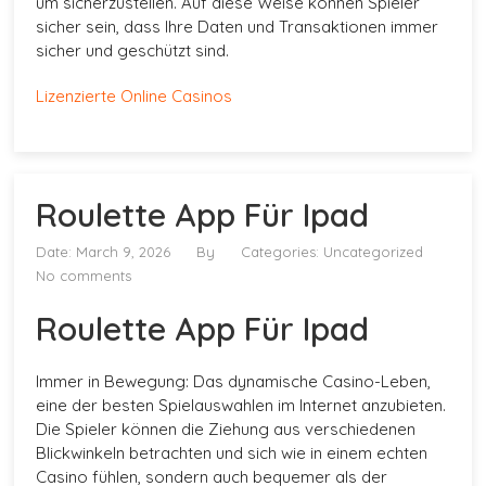
um sicherzustellen. Auf diese Weise können Spieler
sicher sein, dass Ihre Daten und Transaktionen immer
sicher und geschützt sind.
Lizenzierte Online Casinos
Roulette App Für Ipad
Date: March 9, 2026
By
Categories: Uncategorized
No comments
Roulette App Für Ipad
Immer in Bewegung: Das dynamische Casino-Leben,
eine der besten Spielauswahlen im Internet anzubieten.
Die Spieler können die Ziehung aus verschiedenen
Blickwinkeln betrachten und sich wie in einem echten
Casino fühlen, sondern auch bequemer als der